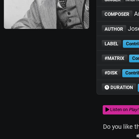
Ar
COMPOSER
Jos
AUTHOR
LABEL
Contri
#MATRIX
Con
#DISK
Contri
DURATION
Listen on
Play!
Do you like t