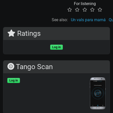
For listening
See also:
Un vals para mamá
Qu
Ratings
Log in
Tango Scan
Log in