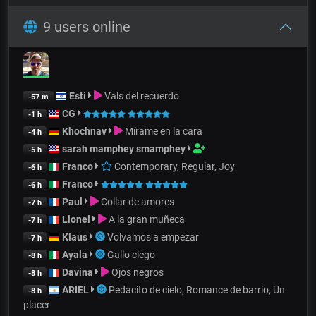
9 users online
Esti
Vals del recuerdo
-57 m
CG
-1 h
Khochnav
Mírame en la cara
-4 h
sarah mamphey smamphey
-5 h
Franco
Contemporary, Regular, Joy
-6 h
Franco
-6 h
Paul
Collar de amores
-7 h
Lionel
A la gran muñeca
-7 h
Klaus
Volvamos a empezar
-7 h
Ayala
Gallo ciego
-8 h
Davina
Ojos negros
-8 h
ARIEL
Pedacito de cielo, Romance de barrio, Un
-8 h
placer