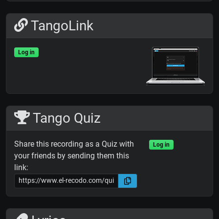
TangoLink
Log in
Tango Quiz
Share this recording as a Quiz with
Log in
your friends by sending them this
link: