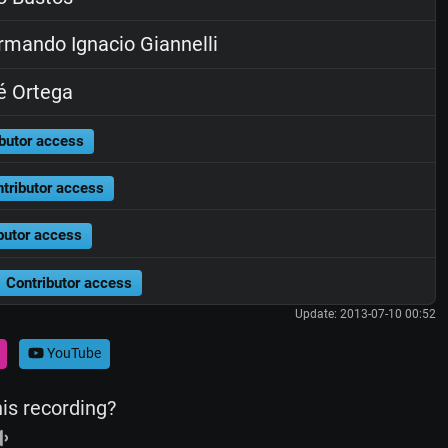
mando Ignacio Giannelli
é Ortega
butor access
tributor access
butor access
Contributor access
Update: 2013-07-10 00:52
YouTube
his recording?