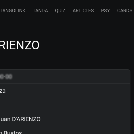
TANGOLINK
TANDA
QUIZ
ARTICLES
PSY
CARDS
ARIENZO
00
-
00
za
uan D'ARIENZO
o Bustos