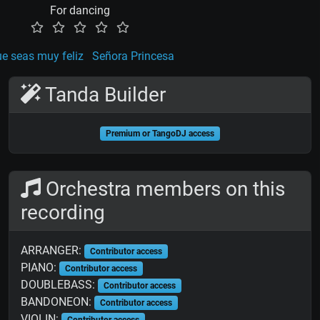
For dancing
e seas muy feliz
Señora Princesa
Tanda Builder
Premium or TangoDJ access
Orchestra members on this
recording
ARRANGER:
Contributor access
PIANO:
Contributor access
DOUBLEBASS:
Contributor access
BANDONEON:
Contributor access
VIOLIN:
Contributor access