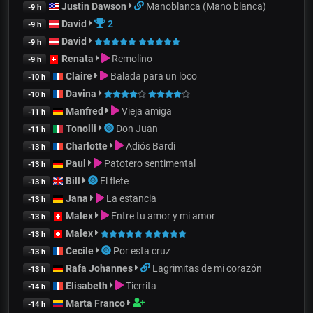
Justin Dawson
Manoblanca (Mano blanca)
-9 h
David
2
-9 h
David
-9 h
Renata
Remolino
-9 h
Claire
Balada para un loco
-10 h
Davina
-10 h
Manfred
Vieja amiga
-11 h
Tonolli
Don Juan
-11 h
Charlotte
Adiós Bardi
-13 h
Paul
Patotero sentimental
-13 h
Bill
El flete
-13 h
Jana
La estancia
-13 h
Malex
Entre tu amor y mi amor
-13 h
Malex
-13 h
Cecile
Por esta cruz
-13 h
Rafa Johannes
Lagrimitas de mi corazón
-13 h
Elisabeth
Tierrita
-14 h
Marta Franco
-14 h