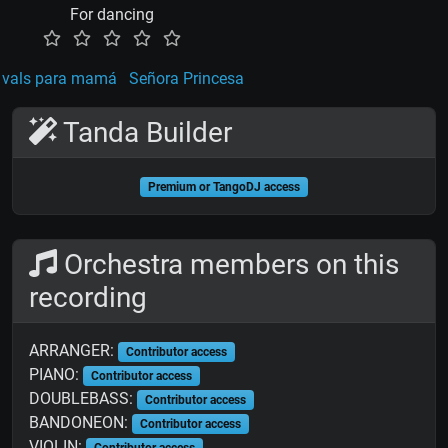
For dancing
 vals para mamá
Señora Princesa
Tanda Builder
Premium or TangoDJ access
Orchestra members on this
recording
ARRANGER:
Contributor access
PIANO:
Contributor access
DOUBLEBASS:
Contributor access
BANDONEON:
Contributor access
VIOLIN:
Contributor access