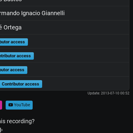
mando Ignacio Giannelli
é Ortega
butor access
tributor access
butor access
Contributor access
Update: 2013-07-10 00:52
YouTube
his recording?