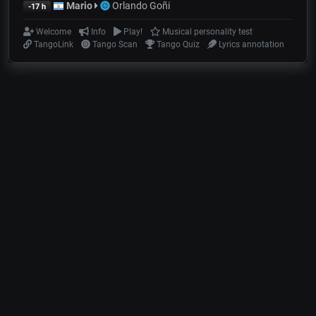
Mario
Orlando Goñi
-17 h
Welcome
Info
Play!
Musical personality test
TangoLink
Tango Scan
Tango Quiz
Lyrics annotation