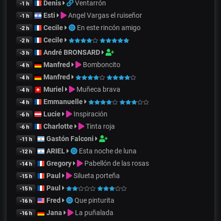
Denis
Ventarrón
-1 h
Esti
Angel Vargas el ruiseñor
-1 h
Cecile
En este rincón amigo
-2 h
Cecile
-2 h
André BRONSARD
-3 h
Manfred
Bomboncito
-4 h
Manfred
-4 h
Muriel
Muñeca brava
-4 h
Emmanuelle
-4 h
Lucie
Inspiración
-6 h
Charlotte
Tinta roja
-6 h
Gastón Falconi
-11 h
ARIEL
Esta noche de luna
-12 h
Gregory
Pabellón de las rosas
-14 h
Paul
Silueta porteña
-15 h
Paul
-15 h
Fred
Que pinturita
-16 h
Jana
La puñalada
-16 h