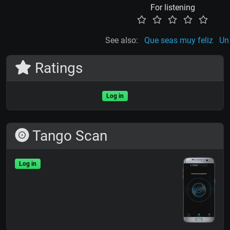
For listening
See also:
Que seas muy feliz
Un
Ratings
Log in
Tango Scan
Log in