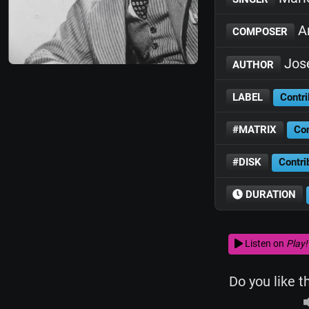
Ar
COMPOSER
Jos
AUTHOR
LABEL
Contri
#MATRIX
Con
#DISK
Contri
DURATION
Listen on
Play!
Do you like t