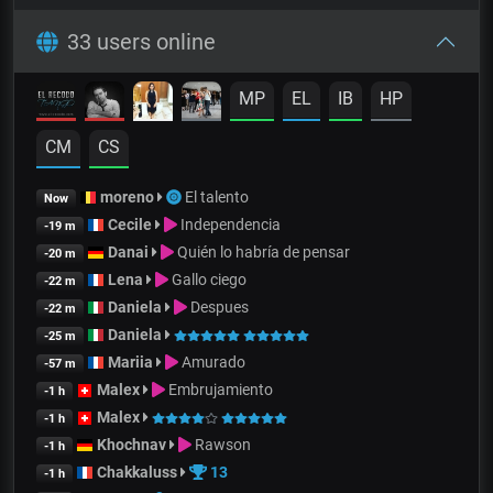
33 users online
MP
EL
IB
HP
CM
CS
moreno
El talento
Now
Cecile
Independencia
-19 m
Danai
Quién lo habría de pensar
-20 m
Lena
Gallo ciego
-22 m
Daniela
Despues
-22 m
Daniela
-25 m
Mariia
Amurado
-57 m
Malex
Embrujamiento
-1 h
Malex
-1 h
Khochnav
Rawson
-1 h
Chakkaluss
13
-1 h