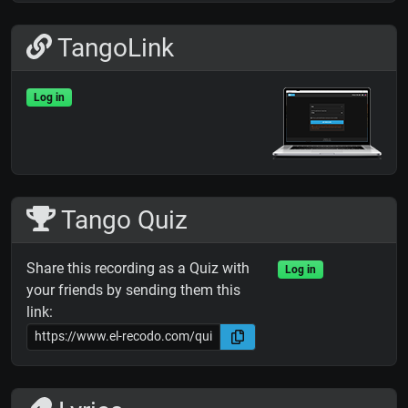
TangoLink
Log in
Tango Quiz
Share this recording as a Quiz with
Log in
your friends by sending them this
link: