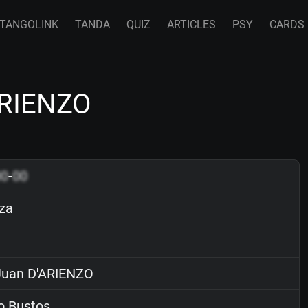
TANGOLINK
TANDA
QUIZ
ARTICLES
PSY
CARDS
ARIENZO
00
-
00
za
uan D'ARIENZO
o Bustos