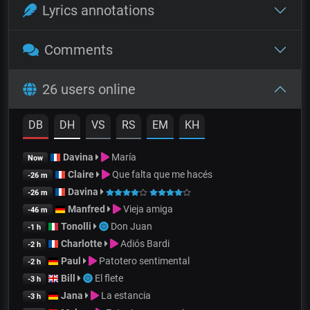
Lyrics annotations
Comments
26 users online
DB
DH
VS
RS
EM
KH
Davina
María
Now
Claire
Que falta que me hacés
-26 m
Davina
-26 m
Manfred
Vieja amiga
-46 m
Tonolli
Don Juan
-1 h
Charlotte
Adiós Bardi
-2 h
Paul
Patotero sentimental
-2 h
Bill
El flete
-3 h
Jana
La estancia
-3 h