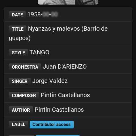
1958-
00
-
00
DATE
Nyanzas y malevos (Barrio de
TITLE
guapos)
TANGO
STYLE
Juan D'ARIENZO
ORCHESTRA
Jorge Valdez
SINGER
Pintín Castellanos
COMPOSER
Pintín Castellanos
AUTHOR
LABEL
Contributor access