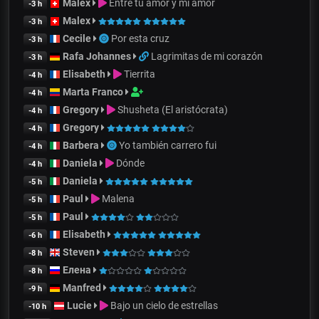
Malex
Entre tu amor y mi amor
-3 h
Malex
-3 h
Cecile
Por esta cruz
-3 h
Rafa Johannes
Lagrimitas de mi corazón
-3 h
Elisabeth
Tierrita
-4 h
Marta Franco
-4 h
Gregory
Shusheta (El aristócrata)
-4 h
Gregory
-4 h
Barbera
Yo también carrero fui
-4 h
Daniela
Dónde
-4 h
Daniela
-5 h
Paul
Malena
-5 h
Paul
-5 h
Elisabeth
-6 h
Steven
-8 h
Елена
-8 h
Manfred
-9 h
Lucie
Bajo un cielo de estrellas
-10 h