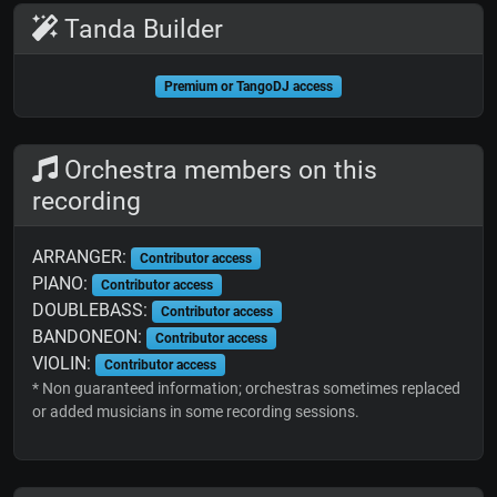
Tanda Builder
Premium or TangoDJ access
Orchestra members on this
recording
ARRANGER:
Contributor access
PIANO:
Contributor access
DOUBLEBASS:
Contributor access
BANDONEON:
Contributor access
VIOLIN:
Contributor access
* Non guaranteed information; orchestras sometimes replaced
or added musicians in some recording sessions.