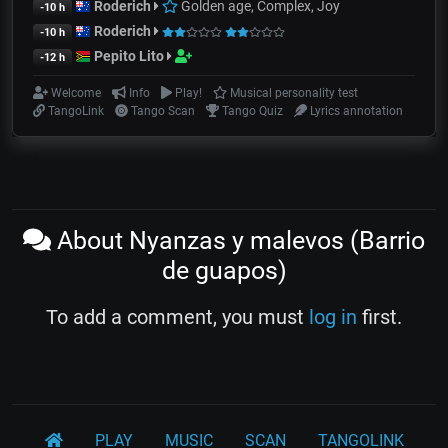
Roderich
Golden age, Complex, Joy
-10 h
Roderich
-10 h
Pepito Lito
-12 h
Welcome
Info
Play!
Musical personality test
TangoLink
Tango Scan
Tango Quiz
Lyrics annotation
About Nyanzas y malevos (Barrio
de guapos)
To add a comment, you must
log in
first.
PLAY
MUSIC
SCAN
TANGOLINK