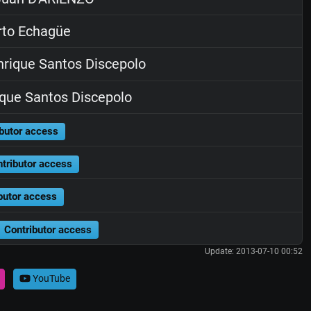
rto Echagüe
rique Santos Discepolo
que Santos Discepolo
butor access
tributor access
butor access
Contributor access
Update: 2013-07-10 00:52
YouTube