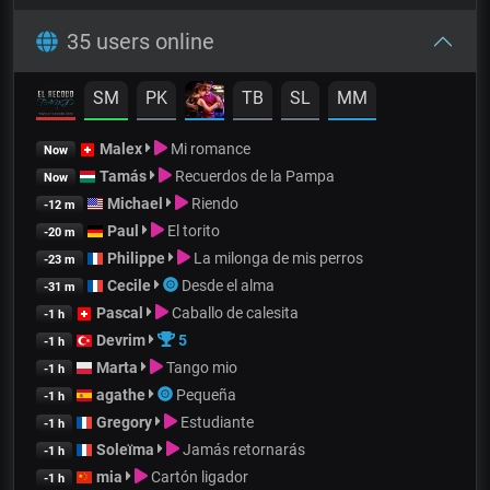
35 users online
SM
PK
TB
SL
MM
Malex
Mi romance
Now
Tamás
Recuerdos de la Pampa
Now
Michael
Riendo
-12 m
Paul
El torito
-20 m
Philippe
La milonga de mis perros
-23 m
Cecile
Desde el alma
-31 m
Pascal
Caballo de calesita
-1 h
Devrim
5
-1 h
Marta
Tango mio
-1 h
agathe
Pequeña
-1 h
Gregory
Estudiante
-1 h
Soleïma
Jamás retornarás
-1 h
mia
Cartón ligador
-1 h