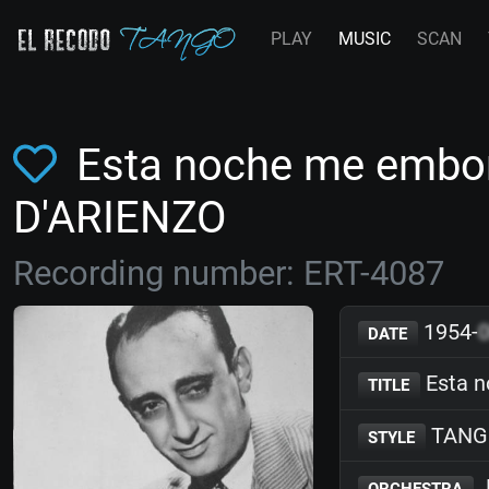
PLAY
MUSIC
SCAN
Esta noche me embor
D'ARIENZO
Recording number: ERT-4087
1954-
DATE
Esta n
TITLE
TANG
STYLE
J
ORCHESTRA