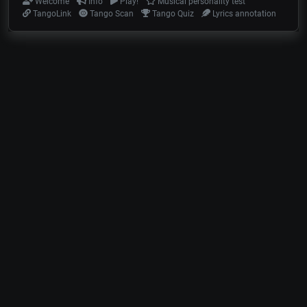
Welcome
Info
Play!
Musical personality test
TangoLink
Tango Scan
Tango Quiz
Lyrics annotation