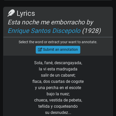
Lyrics
Esta noche me emborracho by
Enrique Santos Discepolo
(1928)
Select the word or extract your want to annotate.
Submit an annotation
Sola, fané, descangayada,
la vi esta madrugada
salir de un cabaret;
flaca, dos cuartas de cogote
y una percha en el escote
bajo la nuez;
chueca, vestida de pebeta,
teñida y coqueteando
su desnudez...