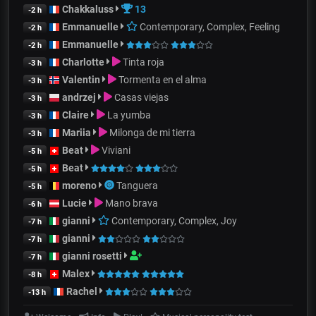
Chakkaluss
13
-2 h
Emmanuelle
Contemporary, Complex, Feeling
-2 h
Emmanuelle
-2 h
Charlotte
Tinta roja
-3 h
Valentin
Tormenta en el alma
-3 h
andrzej
Casas viejas
-3 h
Claire
La yumba
-3 h
Mariia
Milonga de mi tierra
-3 h
Beat
Viviani
-5 h
Beat
-5 h
moreno
Tanguera
-5 h
Lucie
Mano brava
-6 h
gianni
Contemporary, Complex, Joy
-7 h
gianni
-7 h
gianni rosetti
-7 h
Malex
-8 h
Rachel
-13 h