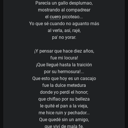
Parecía un gallo desplumao,
mostrando al compadrear
el
cuero
picoteao...
Yo que sé cuando no aguanto más
al verla, así, rajé,
pa' no yorar.
¡Y pensar que hace diez años,
fue mi locura!
¡Que llegué hasta la traición
por su hermosura!...
Que esto que hoy es un cascajo
fue la dulce metedura
donde yo perdí el honor;
que chiflao por su belleza
le quité el pan a la vieja,
me hice ruin y pechador...
Que quedé sin un amigo,
que viví de mala fe,