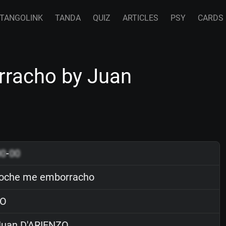
TANGOLINK
TANDA
QUIZ
ARTICLES
PSY
CARDS
racho by Juan
00
-
00
oche me emborracho
O
uan D'ARIENZO