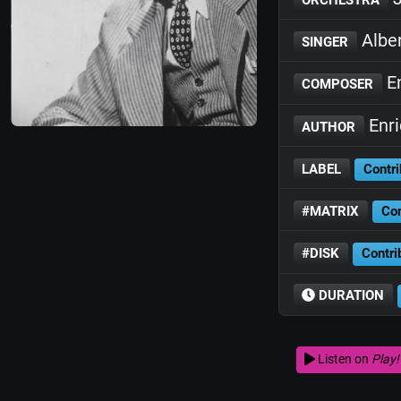
Albe
SINGER
En
COMPOSER
Enri
AUTHOR
LABEL
Contri
#MATRIX
Con
#DISK
Contri
DURATION
Listen on
Play!