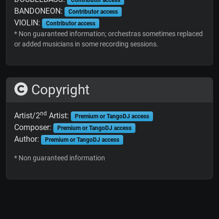
BANDONEON:
Contributor access
VIOLIN:
Contributor access
* Non guaranteed information; orchestras sometimes replaced
or added musicians in some recording sessions.
Copyright
nd
Artist/2
Artist:
Premium or TangoDJ access
Composer:
Premium or TangoDJ access
Author:
Premium or TangoDJ access
* Non guaranteed information