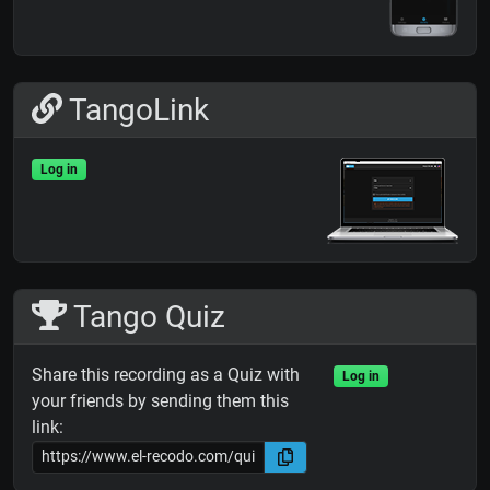
TangoLink
Log in
Tango Quiz
Share this recording as a Quiz with
Log in
your friends by sending them this
link: