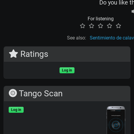
Do you like t
For listening
See also:
Sentimiento de calav
Ratings
Log in
Tango Scan
Log in