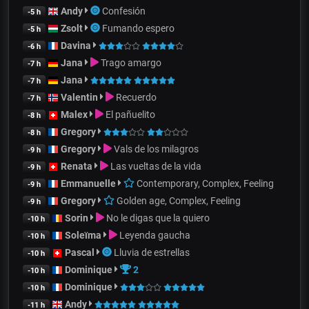
Andy
Confesión
-5 h
Zsolt
Fumando espero
-5 h
Davina
-6 h
Jana
Trago amargo
-7 h
Jana
-7 h
Valentin
Recuerdo
-7 h
Malex
El pañuelito
-8 h
Gregory
-8 h
Gregory
Vals de los milagros
-9 h
Renata
Las vueltas de la vida
-9 h
Emmanuelle
Contemporary, Complex, Feeling
-9 h
Gregory
Golden age, Complex, Feeling
-9 h
Sorin
No le digas que la quiero
-10 h
Soleïma
Leyenda gaucha
-10 h
Pascal
Lluvia de estrellas
-10 h
Dominique
2
-10 h
Dominique
-10 h
Andy
-11 h