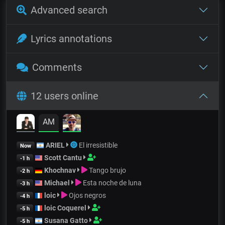
Advanced search
Lyrics annotations
Comments
12 users online
AM
ARIEL
El irresistible
Now
Scott Cantu
-1 h
Khochnav
Tango brujo
-2 h
Michael
Esta noche de luna
-3 h
loic
Ojos negros
-4 h
loic Coquerel
-5 h
Susana Gatto
-5 h