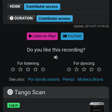
#DISK
Contributor access
DURATION
Contributor access
Update: 2013-07-10 00:52
Listen on
Play!
YouTube
Do you like this recording?
For listening
For dancing
See also:
Por dónde andará
Pienso
Muñeca Brava
Tango Scan
Log in