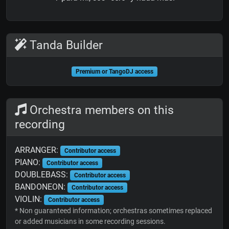
Tanda Builder
Premium or TangoDJ access
Orchestra members on this
recording
ARRANGER:
Contributor access
PIANO:
Contributor access
DOUBLEBASS:
Contributor access
BANDONEON:
Contributor access
VIOLIN:
Contributor access
* Non guaranteed information; orchestras sometimes replaced
or added musicians in some recording sessions.