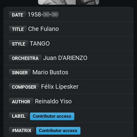
1958-
00
-
00
DATE
Che Fulano
TITLE
TANGO
STYLE
Juan D'ARIENZO
ORCHESTRA
Mario Bustos
SINGER
Félix Lípesker
COMPOSER
Reinaldo Yiso
AUTHOR
LABEL
Contributor access
#MATRIX
Contributor access