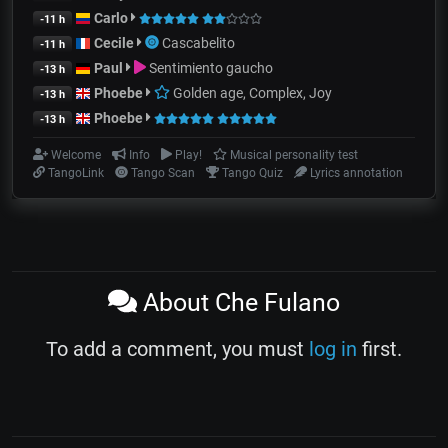
Carlo
-11 h
Cecile
Cascabelito
-11 h
Paul
Sentimiento gaucho
-13 h
Phoebe
Golden age, Complex, Joy
-13 h
Phoebe
-13 h
Welcome
Info
Play!
Musical personality test
TangoLink
Tango Scan
Tango Quiz
Lyrics annotation
About Che Fulano
To add a comment, you must
log in
first.