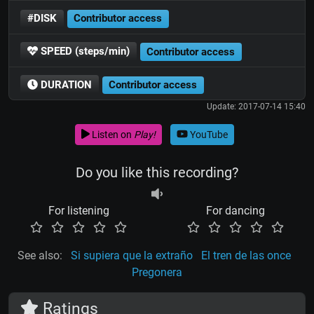
#DISK
Contributor access
SPEED (steps/min)
Contributor access
DURATION
Contributor access
Update: 2017-07-14 15:40
Listen on
Play!
YouTube
Do you like this recording?
For listening
For dancing
See also:
Si supiera que la extraño
El tren de las once
Pregonera
Ratings