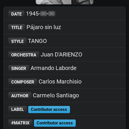
1945-
00
-
00
DATE
Pájaro sin luz
TITLE
TANGO
STYLE
Juan D'ARIENZO
ORCHESTRA
Armando Laborde
SINGER
Carlos Marchisio
COMPOSER
Carmelo Santiago
AUTHOR
LABEL
Contributor access
#MATRIX
Contributor access