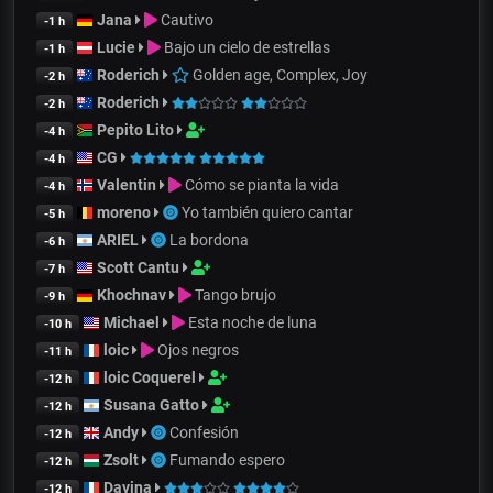
Jana
Cautivo
-1 h
Lucie
Bajo un cielo de estrellas
-1 h
Roderich
Golden age, Complex, Joy
-2 h
Roderich
-2 h
Pepito Lito
-4 h
CG
-4 h
Valentin
Cómo se pianta la vida
-4 h
moreno
Yo también quiero cantar
-5 h
ARIEL
La bordona
-6 h
Scott Cantu
-7 h
Khochnav
Tango brujo
-9 h
Michael
Esta noche de luna
-10 h
loic
Ojos negros
-11 h
loic Coquerel
-12 h
Susana Gatto
-12 h
Andy
Confesión
-12 h
Zsolt
Fumando espero
-12 h
Davina
-12 h