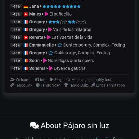
Jana
-14 h
Malex
El pañuelito
-15 h
Gregory
-15 h
Gregory
Vals de los milagros
-16 h
Renata
Las vueltas de la vida
-16 h
Emmanuelle
Contemporary, Complex, Feeling
-16 h
Gregory
Golden age, Complex, Feeling
-16 h
Sorin
No le digas que la quiero
-16 h
Soleïma
Leyenda gaucha
-17 h
Welcome
Info
Play!
Musical personality test
TangoLink
Tango Scan
Tango Quiz
Lyrics annotation
About Pájaro sin luz