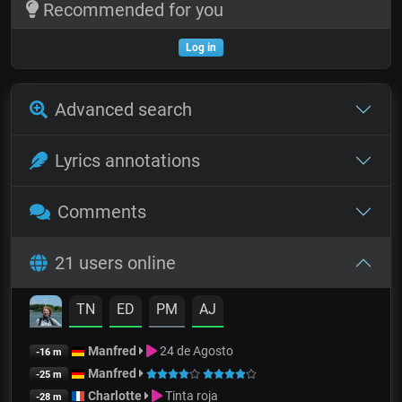
Recommended for you
Log in
Advanced search
Lyrics annotations
Comments
21 users online
TN
ED
PM
AJ
Manfred
24 de Agosto
-16 m
Manfred
-25 m
Charlotte
Tinta roja
-28 m