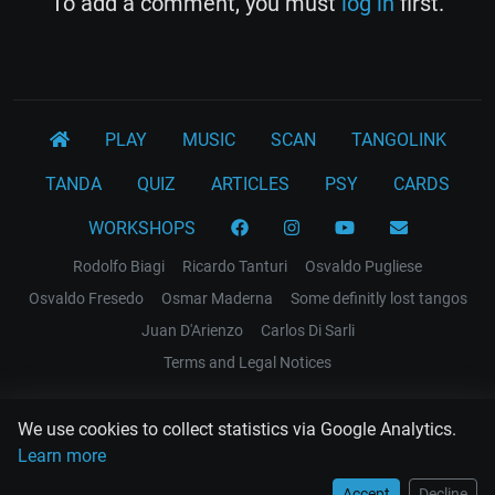
To add a comment, you must
log in
first.
PLAY
MUSIC
SCAN
TANGOLINK
TANDA
QUIZ
ARTICLES
PSY
CARDS
WORKSHOPS
Rodolfo Biagi
Ricardo Tanturi
Osvaldo Pugliese
Osvaldo Fresedo
Osmar Maderna
Some definitly lost tangos
Juan D'Arienzo
Carlos Di Sarli
Terms and Legal Notices
EL RECODO TANGO
We use cookies to collect statistics via Google Analytics.
Design Web: Gregory DIAZ
Learn more
Accept
Decline