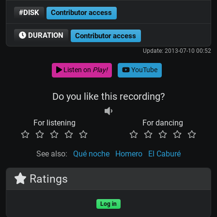
#DISK
Contributor access
DURATION
Contributor access
Update: 2013-07-10 00:52
Listen on
Play!
YouTube
Do you like this recording?
For listening
For dancing
See also:
Qué noche
Homero
El Caburé
Ratings
Log in