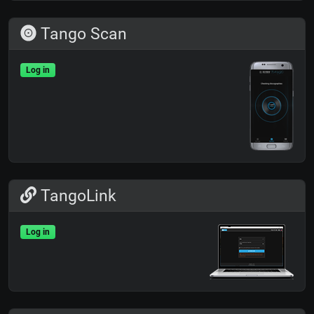
Tango Scan
Log in
TangoLink
Log in