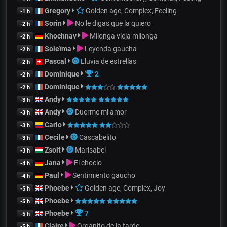
Gregory
Golden age, Complex, Feeling
-1 h
Sorin
No le digas que la quiero
-2 h
Khochnav
Milonga vieja milonga
-2 h
Soleïma
Leyenda gaucha
-2 h
Pascal
Lluvia de estrellas
-2 h
Dominique
2
-2 h
Dominique
-2 h
Andy
-3 h
Andy
Duerme mi amor
-3 h
Carlo
-3 h
Cecile
Cascabelito
-3 h
Zsolt
Marisabel
-3 h
Jana
El choclo
-4 h
Paul
Sentimiento gaucho
-4 h
Phoebe
Golden age, Complex, Joy
-5 h
Phoebe
-5 h
Phoebe
7
-5 h
Claire
Organito de la tarde
-5 h