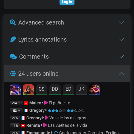
Log in
Advanced search
Lyrics annotations
Comments
24 users online
CS
DD
ED
JK
Malex
El pañuelito
-14 m
Gregory
-53 m
Gregory
Vals de los milagros
-1 h
Renata
Las vueltas de la vida
-1 h
Emmanuelle
Contemporary, Complex, Feeling
-1 h