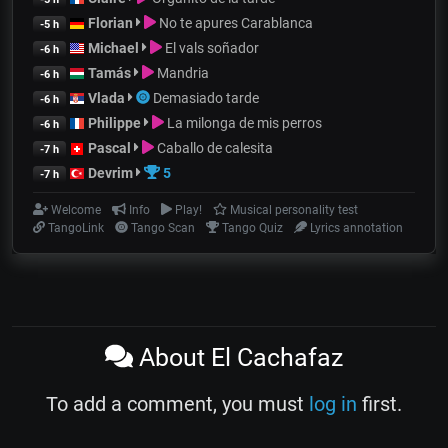
Florian
No te apures Carablanca
-5 h
Michael
El vals soñador
-6 h
Tamás
Mandria
-6 h
Vlada
Demasiado tarde
-6 h
Philippe
La milonga de mis perros
-6 h
Pascal
Caballo de calesita
-7 h
Devrim
5
-7 h
Welcome
Info
Play!
Musical personality test
TangoLink
Tango Scan
Tango Quiz
Lyrics annotation
About El Cachafaz
To add a comment, you must
log in
first.