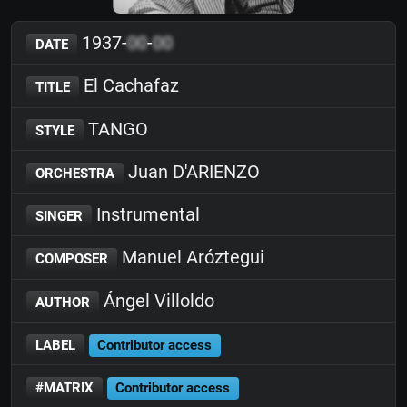
1937-
00
-
00
DATE
El Cachafaz
TITLE
TANGO
STYLE
Juan D'ARIENZO
ORCHESTRA
Instrumental
SINGER
Manuel Aróztegui
COMPOSER
Ángel Villoldo
AUTHOR
LABEL
Contributor access
#MATRIX
Contributor access