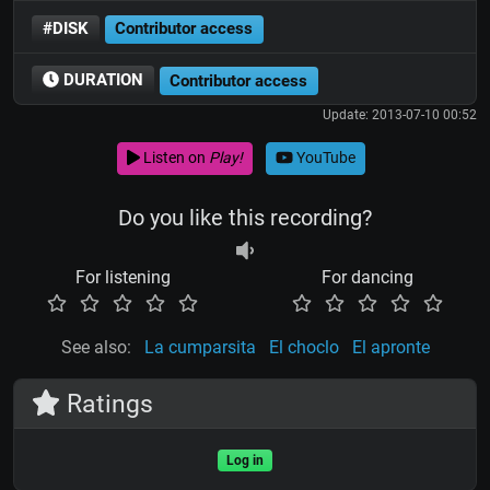
#DISK
Contributor access
DURATION
Contributor access
Update: 2013-07-10 00:52
Listen on
Play!
YouTube
Do you like this recording?
For listening
For dancing
See also:
La cumparsita
El choclo
El apronte
Ratings
Log in