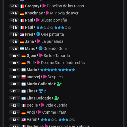
Gregory
Pabellón de las rosas
-6 h
Khochnav
Mi novia de ayer
-7 h
Paul
Silueta porteña
-8 h
Paul
-8 h
Fred
Que pinturita
-8 h
Jana
La puñalada
-9 h
Mario
Orlando Goñi
-9 h
Gjoni
Se fue Taborda
-10 h
Phil
Decime Dios dónde estás
-10 h
Mario
-10 h
andrzej
Después
-10 h
Mario Gallardo
-10 h
Elías
2
-11 h
Elías Delgado
-11 h
Cecile
Vida querida
-12 h
Andi
Comme il faut
-12 h
Aarón
-12 h
Frédéric
Que importa eso ahora!!!
-12 h