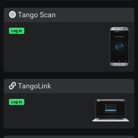
Tango Scan
Log in
TangoLink
Log in