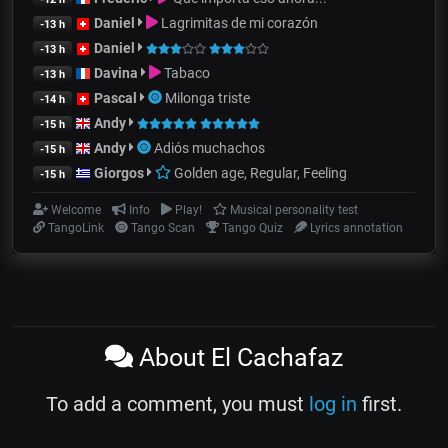
Daniel
Lagrimitas de mi corazón
-13 h
Daniel
-13 h
Davina
Tabaco
-13 h
Pascal
Milonga triste
-14 h
Andy
-15 h
Andy
Adiós muchachos
-15 h
Giorgos
Golden age, Regular, Feeling
-15 h
Welcome
Info
Play!
Musical personality test
TangoLink
Tango Scan
Tango Quiz
Lyrics annotation
About El Cachafaz
To add a comment, you must
log in
first.