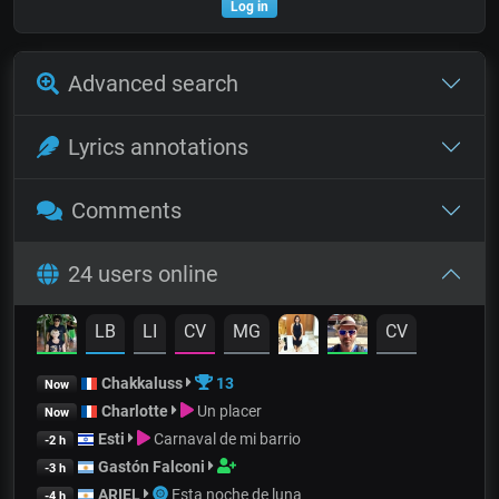
Log in
Advanced search
Lyrics annotations
Comments
24 users online
LB
LI
CV
MG
CV
Chakkaluss
13
Now
Charlotte
Un placer
Now
Esti
Carnaval de mi barrio
-2 h
Gastón Falconi
-3 h
ARIEL
Esta noche de luna
-4 h