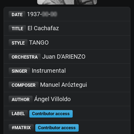
1937-
00
-
00
DATE
El Cachafaz
TITLE
TANGO
STYLE
Juan D'ARIENZO
ORCHESTRA
Instrumental
SINGER
Manuel Aróztegui
COMPOSER
Ángel Villoldo
AUTHOR
LABEL
Contributor access
#MATRIX
Contributor access