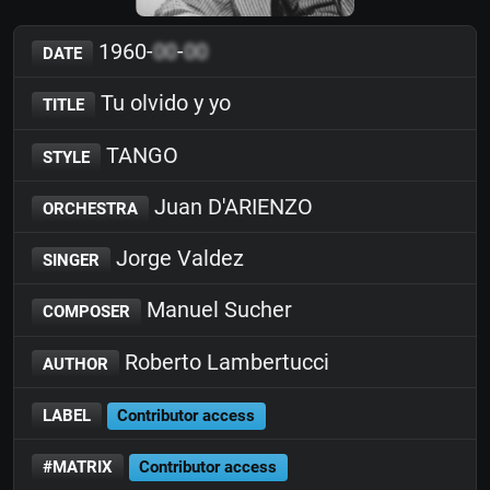
1960-
00
-
00
DATE
Tu olvido y yo
TITLE
TANGO
STYLE
Juan D'ARIENZO
ORCHESTRA
Jorge Valdez
SINGER
Manuel Sucher
COMPOSER
Roberto Lambertucci
AUTHOR
LABEL
Contributor access
#MATRIX
Contributor access