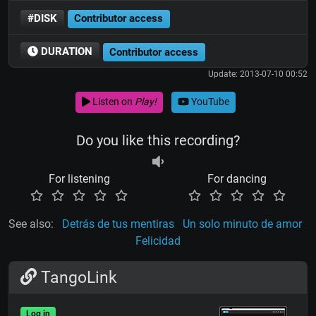
#DISK
Contributor access
DURATION
Contributor access
Update: 2013-07-10 00:52
Listen on
Play!
YouTube
Do you like this recording?
For listening
For dancing
See also:
Detrás de tus mentiras
Un solo minuto de amor
Felicidad
TangoLink
Log in