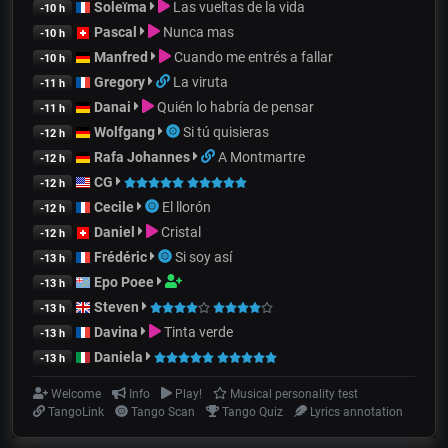
Soleïma
Las vueltas de la vida
-10 h
Pascal
Nunca mas
-10 h
Manfred
Cuando me entrés a fallar
-10 h
Gregory
La viruta
-11 h
Danai
Quién lo habría de pensar
-11 h
Wolfgang
Si tú quisieras
-12 h
Rafa Johannes
A Montmartre
-12 h
CG
-12 h
Cecile
El llorón
-12 h
Daniel
Cristal
-12 h
Frédéric
Si soy así
-13 h
Epo Poee
-13 h
Steven
-13 h
Davina
Tinta verde
-13 h
Daniela
-13 h
Welcome
Info
Play!
Musical personality test
TangoLink
Tango Scan
Tango Quiz
Lyrics annotation