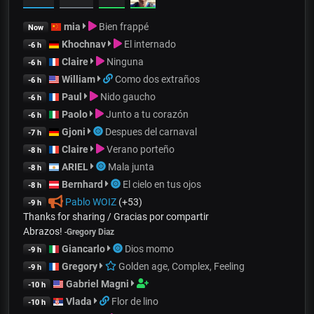
mia
Bien frappé
Now
Khochnav
El internado
-6 h
Claire
Ninguna
-6 h
William
Como dos extraños
-6 h
Paul
Nido gaucho
-6 h
Paolo
Junto a tu corazón
-6 h
Gjoni
Despues del carnaval
-7 h
Claire
Verano porteño
-8 h
ARIEL
Mala junta
-8 h
Bernhard
El cielo en tus ojos
-8 h
Pablo WOIZ
(+53)
-9 h
Thanks for sharing / Gracias por compartir
Abrazos!
-
Gregory Diaz
Giancarlo
Dios momo
-9 h
Gregory
Golden age, Complex, Feeling
-9 h
Gabriel Magni
-10 h
Vlada
Flor de lino
-10 h