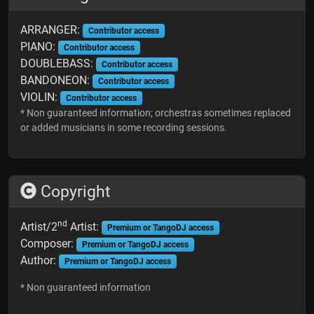
ARRANGER:
Contributor access
PIANO:
Contributor access
DOUBLEBASS:
Contributor access
BANDONEON:
Contributor access
VIOLIN:
Contributor access
* Non guaranteed information; orchestras sometimes replaced
or added musicians in some recording sessions.
Copyright
nd
Artist/2
Artist:
Premium or TangoDJ access
Composer:
Premium or TangoDJ access
Author:
Premium or TangoDJ access
* Non guaranteed information