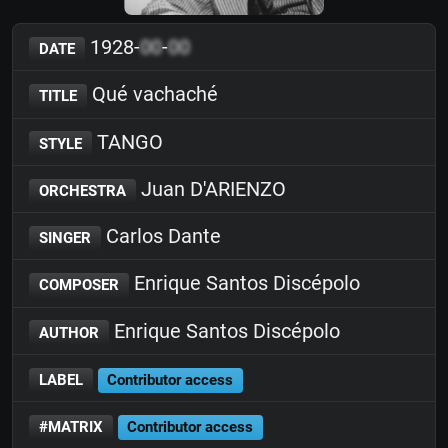
1928-
00
-
00
DATE
Qué vachaché
TITLE
TANGO
STYLE
Juan D'ARIENZO
ORCHESTRA
Carlos Dante
SINGER
Enrique Santos Discépolo
COMPOSER
Enrique Santos Discépolo
AUTHOR
LABEL
Contributor access
#MATRIX
Contributor access