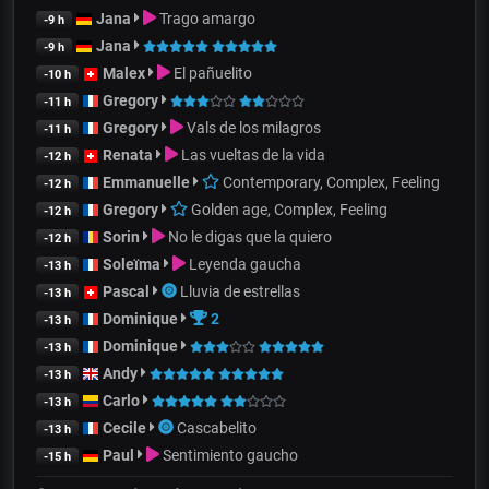
Jana
Trago amargo
-9 h
Jana
-9 h
Malex
El pañuelito
-10 h
Gregory
-11 h
Gregory
Vals de los milagros
-11 h
Renata
Las vueltas de la vida
-12 h
Emmanuelle
Contemporary, Complex, Feeling
-12 h
Gregory
Golden age, Complex, Feeling
-12 h
Sorin
No le digas que la quiero
-12 h
Soleïma
Leyenda gaucha
-13 h
Pascal
Lluvia de estrellas
-13 h
Dominique
2
-13 h
Dominique
-13 h
Andy
-13 h
Carlo
-13 h
Cecile
Cascabelito
-13 h
Paul
Sentimiento gaucho
-15 h