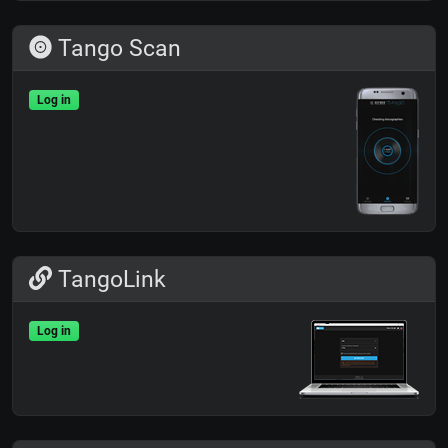
Tango Scan
Log in
TangoLink
Log in