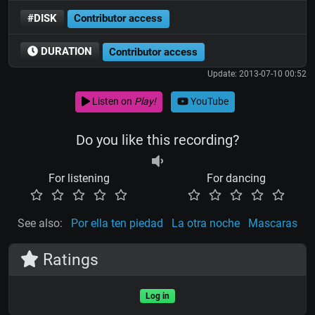
#DISK
Contributor access
DURATION
Contributor access
Update: 2013-07-10 00:52
Listen on
Play!
YouTube
Do you like this recording?
For listening
For dancing
See also:
Por ella ten piedad
La otra noche
Mascaras
Ratings
Log in