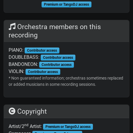
Premium or TangoDJ access
Orchestra members on this
recording
PIANO:
Contributor access
DOUBLEBASS:
Contributor access
BANDONEON:
Contributor access
VIOLIN:
Contributor access
* Non guaranteed information; orchestras sometimes replaced
or added musicians in some recording sessions.
Copyright
nd
Artist/2
Artist:
Premium or TangoDJ access