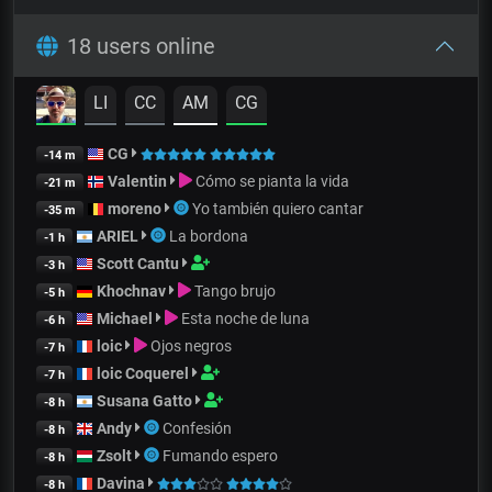
18 users online
LI
CC
AM
CG
CG
-14 m
Valentin
Cómo se pianta la vida
-21 m
moreno
Yo también quiero cantar
-35 m
ARIEL
La bordona
-1 h
Scott Cantu
-3 h
Khochnav
Tango brujo
-5 h
Michael
Esta noche de luna
-6 h
loic
Ojos negros
-7 h
loic Coquerel
-7 h
Susana Gatto
-8 h
Andy
Confesión
-8 h
Zsolt
Fumando espero
-8 h
Davina
-8 h