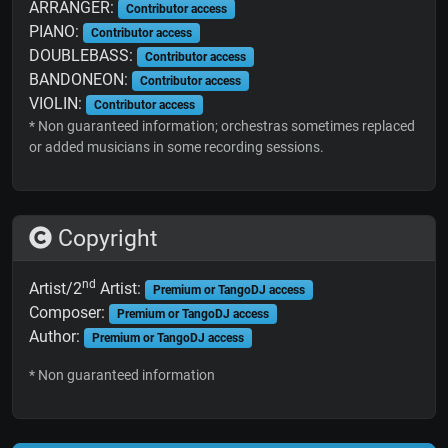
ARRANGER:
Contributor access
PIANO:
Contributor access
DOUBLEBASS:
Contributor access
BANDONEON:
Contributor access
VIOLIN:
Contributor access
* Non guaranteed information; orchestras sometimes replaced
or added musicians in some recording sessions.
Copyright
nd
Artist/2
Artist:
Premium or TangoDJ access
Composer:
Premium or TangoDJ access
Author:
Premium or TangoDJ access
* Non guaranteed information