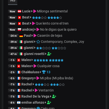
NG
Lucie
Milonga sentimental
Now
Beat
Now
Beat
Que lento corre el tren
Now
andrzej
No le digas que la quiero
Now
Paul
Caserón de tejas
-24 m
gianni
Contemporary, Complex, Joy
-39 m
gianni
-39 m
gianni rosetti
-47 m
Malex
-1 h
Malex
Cualquier cosa
-1 h
Chakkaluss
13
-2 h
Gregory
Mi piba (Mi piba linda)
-5 h
Rachel
-7 h
Rachel
Ventarrón
-7 h
Rachel De la Vega
-7 h
emilse alfonzo
-8 h
Gregory
Cielo rojo
-8 h