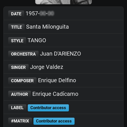
1957-
00
-
00
DATE
Santa Milonguita
TITLE
TANGO
STYLE
Juan D'ARIENZO
ORCHESTRA
Jorge Valdez
SINGER
Enrique Delfino
COMPOSER
Enrique Cadícamo
AUTHOR
LABEL
Contributor access
#MATRIX
Contributor access