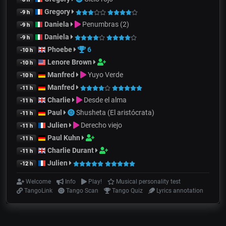
Gregory
-9 h
Daniela
Penumbras (2)
-9 h
Daniela
-9 h
Phoebe
6
-10 h
Lenore Brown
-10 h
Manfred
Yuyo Verde
-10 h
Manfred
-11 h
Charlie
Desde el alma
-11 h
Paul
Shusheta (El aristócrata)
-11 h
Julien
Derecho viejo
-11 h
Paul Kuhn
-11 h
Charlie Durant
-11 h
Julien
-12 h
Welcome
Info
Play!
Musical personality test
TangoLink
Tango Scan
Tango Quiz
Lyrics annotation