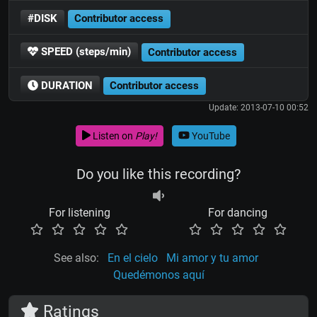
#DISK
Contributor access
SPEED (steps/min)
Contributor access
DURATION
Contributor access
Update: 2013-07-10 00:52
Listen on
Play!
YouTube
Do you like this recording?
For listening
For dancing
See also:
En el cielo
Mi amor y tu amor
Quedémonos aquí
Ratings