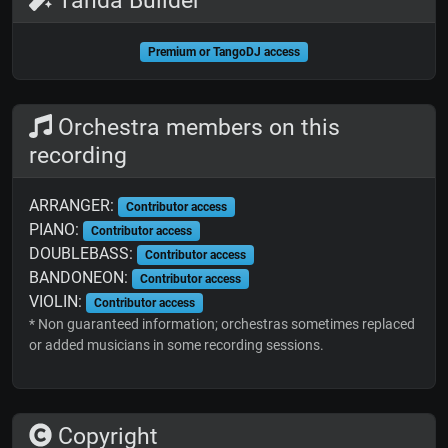
Premium or TangoDJ access
Orchestra members on this
recording
ARRANGER:
Contributor access
PIANO:
Contributor access
DOUBLEBASS:
Contributor access
BANDONEON:
Contributor access
VIOLIN:
Contributor access
* Non guaranteed information; orchestras sometimes replaced
or added musicians in some recording sessions.
Copyright