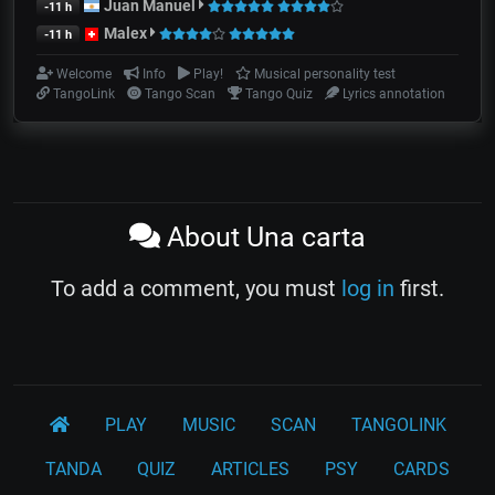
Juan Manuel
-11 h
Malex
-11 h
Welcome
Info
Play!
Musical personality test
TangoLink
Tango Scan
Tango Quiz
Lyrics annotation
About Una carta
To add a comment, you must
log in
first.
PLAY
MUSIC
SCAN
TANGOLINK
TANDA
QUIZ
ARTICLES
PSY
CARDS