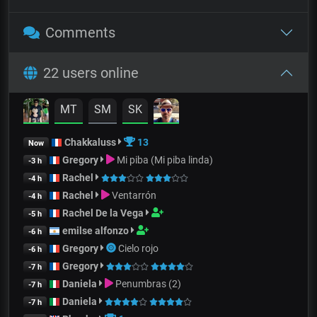
Comments
22 users online
MT
SM
SK
Chakkaluss
13
Now
Gregory
Mi piba (Mi piba linda)
-3 h
Rachel
-4 h
Rachel
Ventarrón
-4 h
Rachel De la Vega
-5 h
emilse alfonzo
-6 h
Gregory
Cielo rojo
-6 h
Gregory
-7 h
Daniela
Penumbras (2)
-7 h
Daniela
-7 h