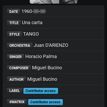
1960-
00
-
00
DATE
Una carta
TITLE
TANGO
STYLE
Juan D'ARIENZO
ORCHESTRA
Horacio Palma
SINGER
Miguel Bucino
COMPOSER
Miguel Bucino
AUTHOR
LABEL
Contributor access
#MATRIX
Contributor access