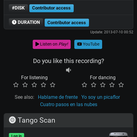
#DISK
Contributor access
DURATION
Contributor access
Update: 2013-07-10 00:52
Listen on
Play!
YouTube
Do you like this recording?
For listening
For dancing
See also:
Hablame de frente
Yo soy un picaflor
Cuatro pasos en las nubes
Tango Scan
Log in