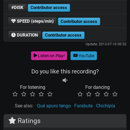
#DISK
Contributor access
SPEED (steps/min)
Contributor access
DURATION
Contributor access
Update: 2013-07-10 00:52
Listen on
Play!
YouTube
Do you like this recording?
For listening
For dancing
See also:
Qué apuro tengo
Farabute
Chichipía
Ratings