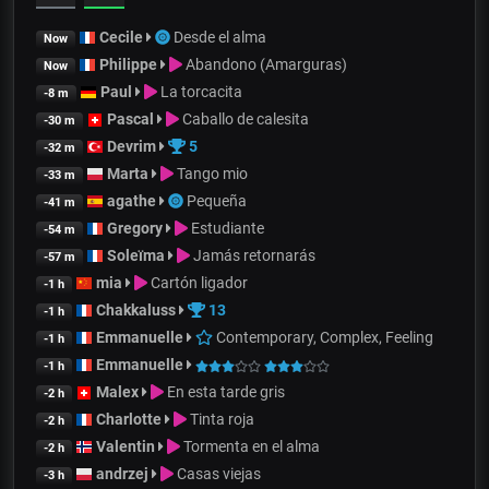
Cecile
Desde el alma
Now
Philippe
Abandono (Amarguras)
Now
Paul
La torcacita
-8 m
Pascal
Caballo de calesita
-30 m
Devrim
5
-32 m
Marta
Tango mio
-33 m
agathe
Pequeña
-41 m
Gregory
Estudiante
-54 m
Soleïma
Jamás retornarás
-57 m
mia
Cartón ligador
-1 h
Chakkaluss
13
-1 h
Emmanuelle
Contemporary, Complex, Feeling
-1 h
Emmanuelle
-1 h
Malex
En esta tarde gris
-2 h
Charlotte
Tinta roja
-2 h
Valentin
Tormenta en el alma
-2 h
andrzej
Casas viejas
-3 h