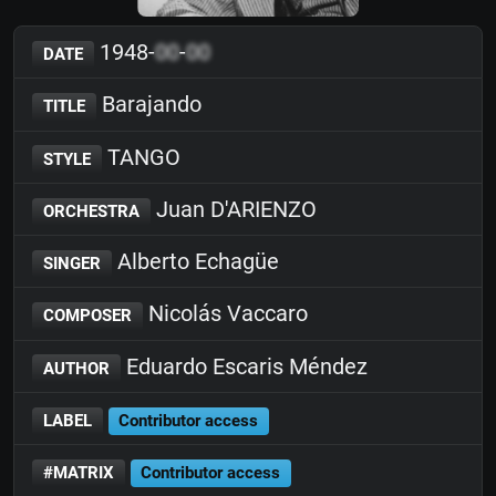
1948-
00
-
00
DATE
Barajando
TITLE
TANGO
STYLE
Juan D'ARIENZO
ORCHESTRA
Alberto Echagüe
SINGER
Nicolás Vaccaro
COMPOSER
Eduardo Escaris Méndez
AUTHOR
LABEL
Contributor access
#MATRIX
Contributor access