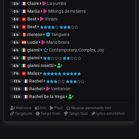
Claire
La yumba
-3 h
Mariia
Milonga de mi tierra
-3 h
Beat
Viviani
-5 h
Beat
-5 h
moreno
Tanguera
-5 h
Lucie
Mano brava
-5 h
gianni
Contemporary, Complex, Joy
-6 h
gianni
-6 h
gianni rosetti
-6 h
Malex
-7 h
Rachel
-13 h
Rachel
Ventarrón
-13 h
Rachel De la Vega
-13 h
Welcome
Info
Play!
Musical personality test
TangoLink
Tango Scan
Tango Quiz
Lyrics annotation