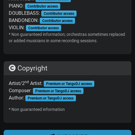
PIANO:
Contributor access
DOUBLEBASS:
Contributor access
BANDONEON:
Contributor access
VIOLIN:
Contributor access
* Non guaranteed information; orchestras sometimes replaced
or added musicians in some recording sessions.
Copyright
nd
Artist/2
Artist:
Premium or TangoDJ access
Composer:
Premium or TangoDJ access
Author:
Premium or TangoDJ access
* Non guaranteed information