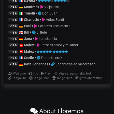
Davina
-14 h
Manfred
Vieja amiga
-14 h
Tonolli
Don Juan
-15 h
Charlotte
Adiós Bardi
-16 h
Paul
Patotero sentimental
-16 h
Bill
El flete
-16 h
Jana
La estancia
-16 h
Malex
Entre tu amor y mi amor
-17 h
Malex
-17 h
Cecile
Por esta cruz
-17 h
Rafa Johannes
Lagrimitas de mi corazón
-17 h
Welcome
Info
Play!
Musical personality test
TangoLink
Tango Scan
Tango Quiz
Lyrics annotation
About Lloremos