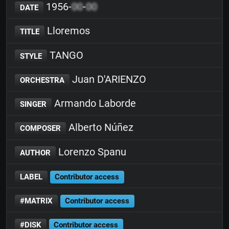
1956-
00
-
00
DATE
Lloremos
TITLE
TANGO
STYLE
Juan D'ARIENZO
ORCHESTRA
Armando Laborde
SINGER
Alberto Núñez
COMPOSER
Lorenzo Spanu
AUTHOR
LABEL
Contributor access
#MATRIX
Contributor access
#DISK
Contributor access