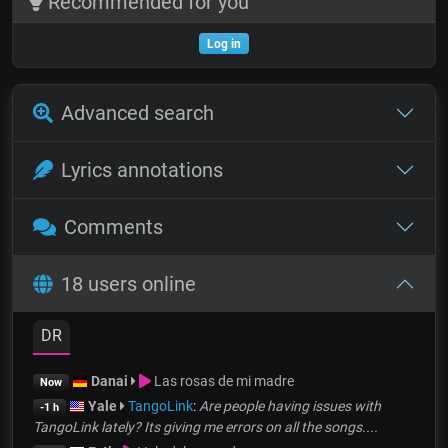
Recommended for you
Log in
Advanced search
Lyrics annotations
Comments
18 users online
DR
Danai
Las rosas de mi madre
Now
Yale
TangoLink
:
Are people having issues with
-1 h
TangoLink lately? Its giving me errors on all the songs....