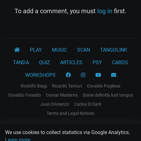
To add a comment, you must
log in
first.
PLAY
MUSIC
SCAN
TANGOLINK
TANDA
QUIZ
ARTICLES
PSY
CARDS
WORKSHOPS
Rodolfo Biagi
Ricardo Tanturi
Osvaldo Pugliese
Osvaldo Fresedo
Osmar Maderna
Some definitly lost tangos
Juan D'Arienzo
Carlos Di Sarli
Terms and Legal Notices
EL RECODO TANGO
We use cookies to collect statistics via Google Analytics.
Design Web: Gregory DIAZ
Learn more