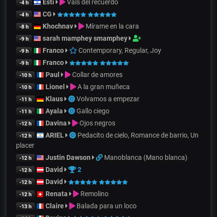
Esti
Vals del recuerdo
-4 h
CG
-4 h
Khochnav
Mírame en la cara
-8 h
sarah mamphey smamphey
-9 h
Franco
Contemporary, Regular, Joy
-9 h
Franco
-9 h
Paul
Collar de amores
-10 h
Lionel
A la gran muñeca
-10 h
Klaus
Volvamos a empezar
-11 h
Ayala
Gallo ciego
-11 h
Davina
Ojos negros
-12 h
ARIEL
Pedacito de cielo, Romance de barrio, Un
-12 h
placer
Justin Dawson
Manoblanca (Mano blanca)
-12 h
David
2
-12 h
David
-12 h
Renata
Remolino
-12 h
Claire
Balada para un loco
-13 h