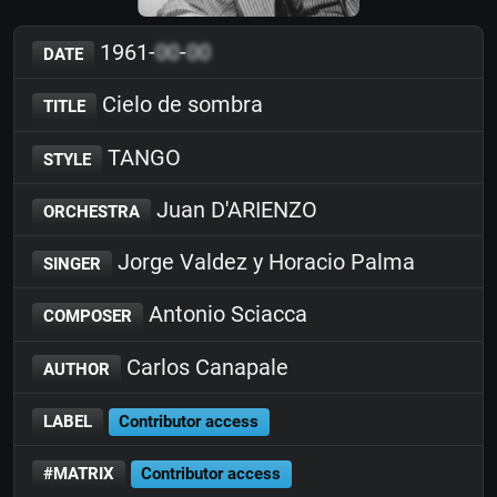
1961-
00
-
00
DATE
Cielo de sombra
TITLE
TANGO
STYLE
Juan D'ARIENZO
ORCHESTRA
Jorge Valdez y Horacio Palma
SINGER
Antonio Sciacca
COMPOSER
Carlos Canapale
AUTHOR
LABEL
Contributor access
#MATRIX
Contributor access