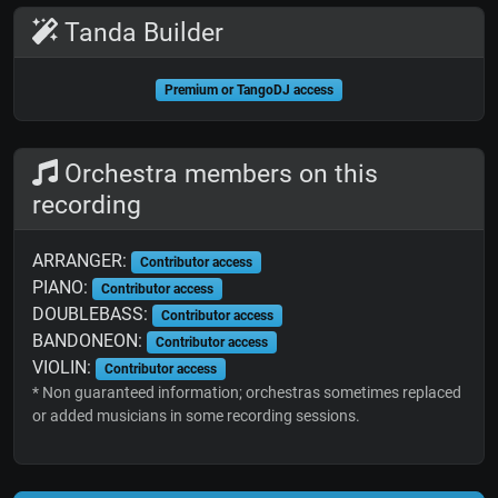
Tanda Builder
Premium or TangoDJ access
Orchestra members on this
recording
ARRANGER:
Contributor access
PIANO:
Contributor access
DOUBLEBASS:
Contributor access
BANDONEON:
Contributor access
VIOLIN:
Contributor access
* Non guaranteed information; orchestras sometimes replaced
or added musicians in some recording sessions.