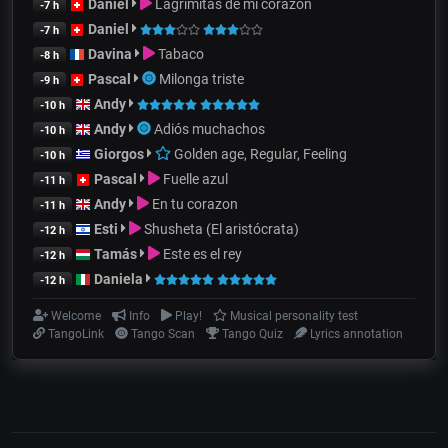
Daniel
Lagrimitas de mi corazón
-7 h
Daniel
-7 h
Davina
Tabaco
-8 h
Pascal
Milonga triste
-9 h
Andy
-10 h
Andy
Adiós muchachos
-10 h
Giorgos
Golden age, Regular, Feeling
-10 h
Pascal
Fuelle azul
-11 h
Andy
En tu corazon
-11 h
Esti
Shusheta (El aristócrata)
-12 h
Tamás
Este es el rey
-12 h
Daniela
-12 h
Welcome
Info
Play!
Musical personality test
TangoLink
Tango Scan
Tango Quiz
Lyrics annotation