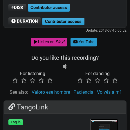
#DISK
Contributor access
DURATION
Contributor access
Update: 2013-07-10 00:52
Listen on
Play!
YouTube
Do you like this recording?
For listening
For dancing
See also:
Valoro ese hombre
Paciencia
Volvés a mí
TangoLink
Log in