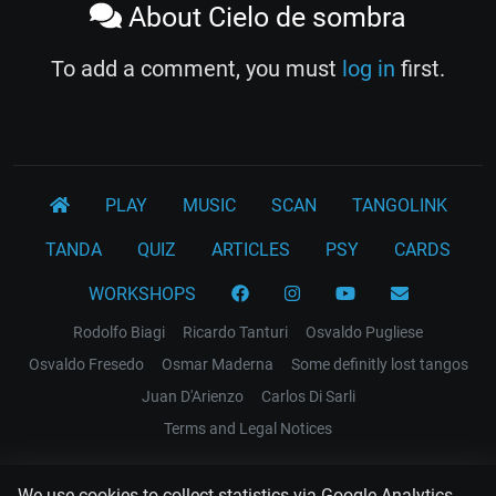
About Cielo de sombra
To add a comment, you must
log in
first.
PLAY
MUSIC
SCAN
TANGOLINK
TANDA
QUIZ
ARTICLES
PSY
CARDS
WORKSHOPS
Rodolfo Biagi
Ricardo Tanturi
Osvaldo Pugliese
Osvaldo Fresedo
Osmar Maderna
Some definitly lost tangos
Juan D'Arienzo
Carlos Di Sarli
Terms and Legal Notices
EL RECODO TANGO
We use cookies to collect statistics via Google Analytics.