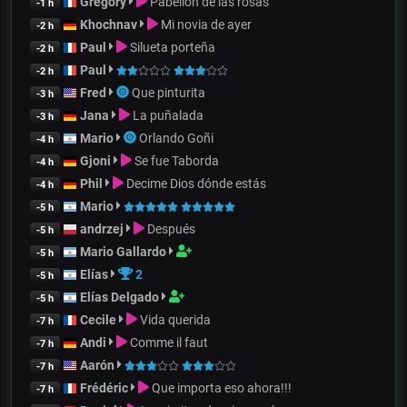
Gregory
Pabellón de las rosas
-1 h
Khochnav
Mi novia de ayer
-2 h
Paul
Silueta porteña
-2 h
Paul
-2 h
Fred
Que pinturita
-3 h
Jana
La puñalada
-3 h
Mario
Orlando Goñi
-4 h
Gjoni
Se fue Taborda
-4 h
Phil
Decime Dios dónde estás
-4 h
Mario
-5 h
andrzej
Después
-5 h
Mario Gallardo
-5 h
Elías
2
-5 h
Elías Delgado
-5 h
Cecile
Vida querida
-7 h
Andi
Comme il faut
-7 h
Aarón
-7 h
Frédéric
Que importa eso ahora!!!
-7 h