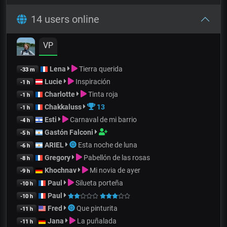
14 users online
VP
Lena
Tierra querida
-33 m
Lucie
Inspiración
-1 h
Charlotte
Tinta roja
-1 h
Chakkaluss
13
-1 h
Esti
Carnaval de mi barrio
-4 h
Gastón Falconi
-5 h
ARIEL
Esta noche de luna
-6 h
Gregory
Pabellón de las rosas
-8 h
Khochnav
Mi novia de ayer
-9 h
Paul
Silueta porteña
-10 h
Paul
-10 h
Fred
Que pinturita
-11 h
Jana
La puñalada
-11 h