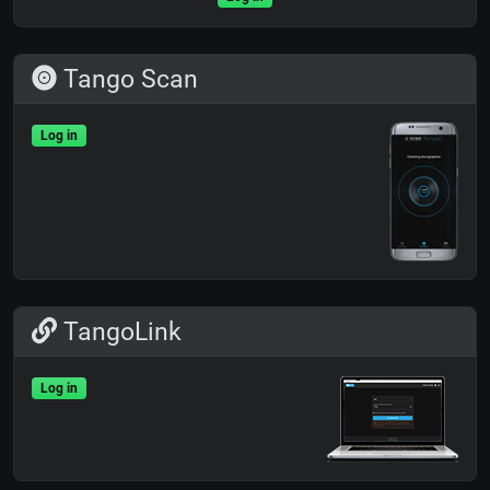
Tango Scan
Log in
TangoLink
Log in