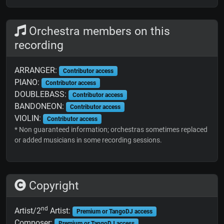
Orchestra members on this
recording
ARRANGER:
Contributor access
PIANO:
Contributor access
DOUBLEBASS:
Contributor access
BANDONEON:
Contributor access
VIOLIN:
Contributor access
* Non guaranteed information; orchestras sometimes replaced
or added musicians in some recording sessions.
Copyright
nd
Artist/2
Artist:
Premium or TangoDJ access
Composer:
Premium or TangoDJ access