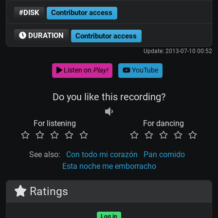
#DISK
Contributor access
DURATION
Contributor access
Update: 2013-07-10 00:52
Listen on
Play!
YouTube
Do you like this recording?
For listening
For dancing
See also:
Con todo mi corazón
Pan comido
Esta noche me emborracho
Ratings
Log in