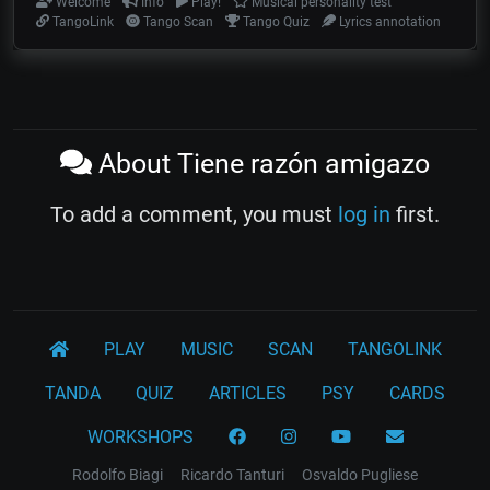
Welcome
Info
Play!
Musical personality test
TangoLink
Tango Scan
Tango Quiz
Lyrics annotation
About Tiene razón amigazo
To add a comment, you must
log in
first.
PLAY
MUSIC
SCAN
TANGOLINK
TANDA
QUIZ
ARTICLES
PSY
CARDS
WORKSHOPS
Rodolfo Biagi
Ricardo Tanturi
Osvaldo Pugliese