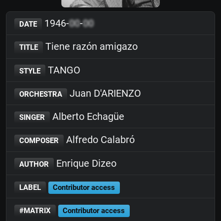
1946-
00
-
00
DATE
Tiene razón amigazo
TITLE
TANGO
STYLE
Juan D'ARIENZO
ORCHESTRA
Alberto Echagüe
SINGER
Alfredo Calabró
COMPOSER
Enrique Dizeo
AUTHOR
LABEL
Contributor access
#MATRIX
Contributor access