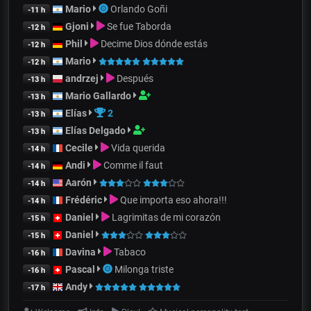
Mario
Orlando Goñi
-11 h
Gjoni
Se fue Taborda
-12 h
Phil
Decime Dios dónde estás
-12 h
Mario
-12 h
andrzej
Después
-13 h
Mario Gallardo
-13 h
Elías
2
-13 h
Elías Delgado
-13 h
Cecile
Vida querida
-14 h
Andi
Comme il faut
-14 h
Aarón
-14 h
Frédéric
Que importa eso ahora!!!
-14 h
Daniel
Lagrimitas de mi corazón
-15 h
Daniel
-15 h
Davina
Tabaco
-16 h
Pascal
Milonga triste
-16 h
Andy
-17 h