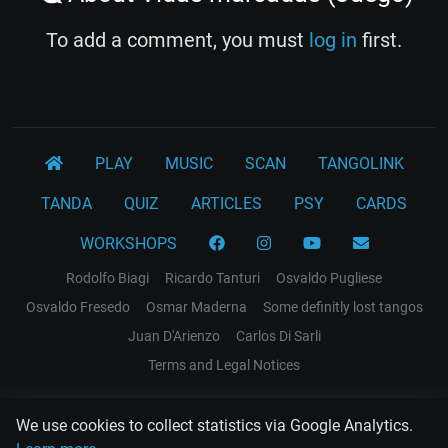
To add a comment, you must
log in
first.
PLAY
MUSIC
SCAN
TANGOLINK
TANDA
QUIZ
ARTICLES
PSY
CARDS
WORKSHOPS
Rodolfo Biagi
Ricardo Tanturi
Osvaldo Pugliese
Osvaldo Fresedo
Osmar Maderna
Some definitly lost tangos
Juan D'Arienzo
Carlos Di Sarli
Terms and Legal Notices
EL RECODO TANGO
We use cookies to collect statistics via Google Analytics.
Design Web: Gregory DIAZ