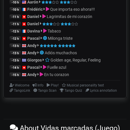
Aarón
-10 h
Frédéric
Que importa eso ahora!!!
-10 h
Daniel
Lagrimitas de mi corazón
-11 h
Daniel
-11 h
Davina
Tabaco
-12 h
Pascal
Milonga triste
-12 h
Andy
-13 h
Andy
Adiós muchachos
-13 h
Giorgos
Golden age, Regular, Feeling
-13 h
Pascal
Fuelle azul
-14 h
Andy
En tu corazon
-15 h
Welcome
Info
Play!
Musical personality test
TangoLink
Tango Scan
Tango Quiz
Lyrics annotation
About Vidas marcadas (Juego)