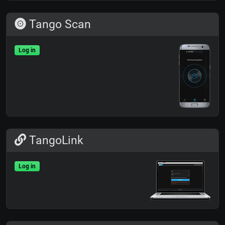
Tango Scan
Log in
TangoLink
Log in