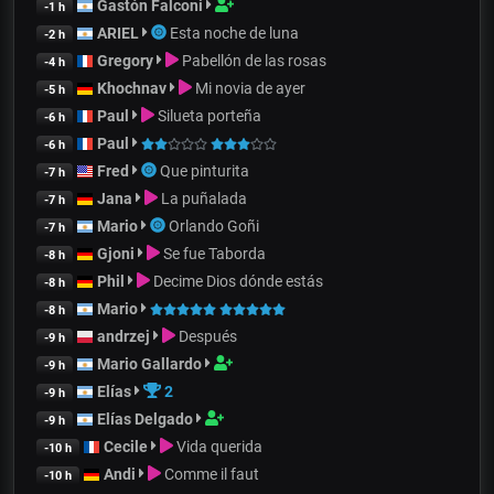
Gastón Falconi
-1 h
ARIEL
Esta noche de luna
-2 h
Gregory
Pabellón de las rosas
-4 h
Khochnav
Mi novia de ayer
-5 h
Paul
Silueta porteña
-6 h
Paul
-6 h
Fred
Que pinturita
-7 h
Jana
La puñalada
-7 h
Mario
Orlando Goñi
-7 h
Gjoni
Se fue Taborda
-8 h
Phil
Decime Dios dónde estás
-8 h
Mario
-8 h
andrzej
Después
-9 h
Mario Gallardo
-9 h
Elías
2
-9 h
Elías Delgado
-9 h
Cecile
Vida querida
-10 h
Andi
Comme il faut
-10 h