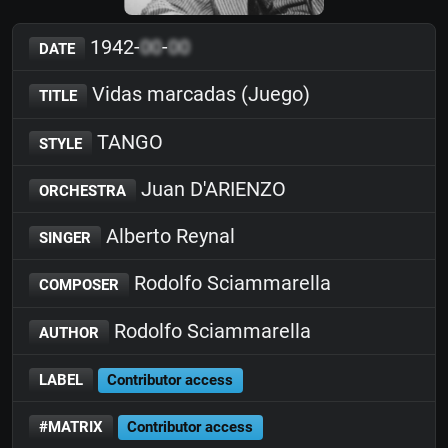
1942-
00
-
00
DATE
Vidas marcadas (Juego)
TITLE
TANGO
STYLE
Juan D'ARIENZO
ORCHESTRA
Alberto Reynal
SINGER
Rodolfo Sciammarella
COMPOSER
Rodolfo Sciammarella
AUTHOR
LABEL
Contributor access
#MATRIX
Contributor access