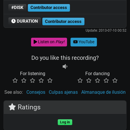
#DISK
Contributor access
DURATION
Contributor access
Update: 2013-07-10 00:52
Listen on
Play!
YouTube
Do you like this recording?
For listening
For dancing
See also:
Consejos
Culpas ajenas
Almanaque de ilusión
Ratings
Log in