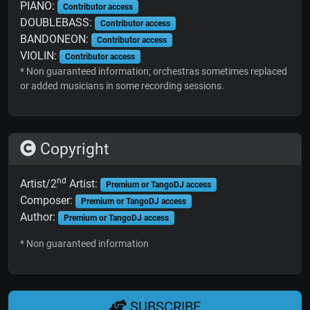
PIANO:
Contributor access
DOUBLEBASS:
Contributor access
BANDONEON:
Contributor access
VIOLIN:
Contributor access
* Non guaranteed information; orchestras sometimes replaced
or added musicians in some recording sessions.
Copyright
nd
Artist/2
Artist:
Premium or TangoDJ access
Composer:
Premium or TangoDJ access
Author:
Premium or TangoDJ access
* Non guaranteed information
SUBSCRIBE