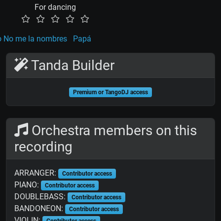
For dancing
 No me la nombres
Papá
Tanda Builder
Premium or TangoDJ access
Orchestra members on this
recording
ARRANGER:
Contributor access
PIANO:
Contributor access
DOUBLEBASS:
Contributor access
BANDONEON:
Contributor access
VIOLIN:
Contributor access