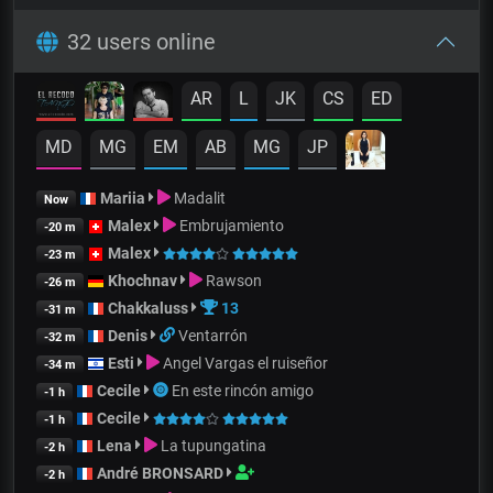
32 users online
AR
L
JK
CS
ED
MD
MG
EM
AB
MG
JP
Mariia
Madalit
Now
Malex
Embrujamiento
-20 m
Malex
-23 m
Khochnav
Rawson
-26 m
Chakkaluss
13
-31 m
Denis
Ventarrón
-32 m
Esti
Angel Vargas el ruiseñor
-34 m
Cecile
En este rincón amigo
-1 h
Cecile
-1 h
Lena
La tupungatina
-2 h
André BRONSARD
-2 h