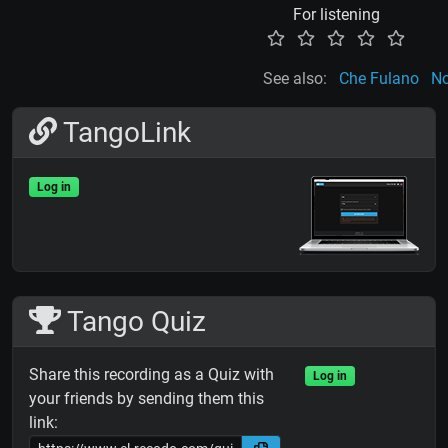
For listening
See also:
Che Fulano
No
TangoLink
Log in
Tango Quiz
Share this recording as a Quiz with
Log in
your friends by sending them this
link: