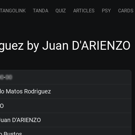
TANGOLINK
TANDA
QUIZ
ARTICLES
PSY
CARDS
guez by Juan D'ARIENZO
00
-
00
o Matos Rodriguez
O
uan D'ARIENZO
o Bustos