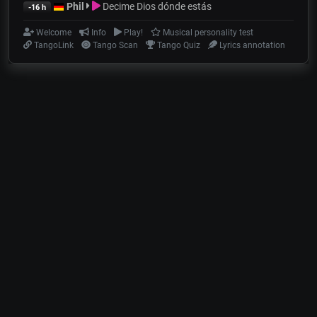
Phil
Decime Dios dónde estás
-16 h
Welcome
Info
Play!
Musical personality test
TangoLink
Tango Scan
Tango Quiz
Lyrics annotation