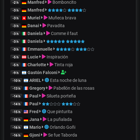
Manfred
Bomboncito
-2 h
Manfred
-3 h
Muriel
Muñeca brava
-3 h
Danai
Pavadita
-3 h
Daniela
Comme il faut
-3 h
Daniela
-3 h
Emmanuelle
-3 h
Lucie
Inspiración
-5 h
Charlotte
Tinta roja
-5 h
Gastón Falconi
-9 h
ARIEL
Esta noche de luna
-10 h
Gregory
Pabellón de las rosas
-13 h
Paul
Silueta porteña
-14 h
Paul
-14 h
Fred
Que pinturita
-15 h
Jana
La puñalada
-15 h
Mario
Orlando Goñi
-16 h
Gjoni
Se fue Taborda
-16 h