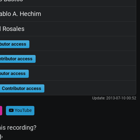
blo A. Hechim
 Rosales
butor access
tributor access
butor access
Contributor access
Update: 2013-07-10 00:52
YouTube
his recording?