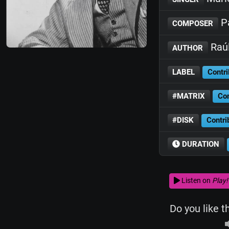
Pa
COMPOSER
Raúl
AUTHOR
LABEL
Contri
#MATRIX
Con
#DISK
Contri
DURATION
Listen on
Play!
Do you like t