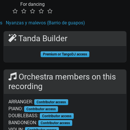
For dancing
os
Nyanzas y malevos (Barrio de guapos)
Tanda Builder
Premium or TangoDJ access
Orchestra members on this
recording
ARRANGER:
Contributor access
PIANO:
Contributor access
DOUBLEBASS:
Contributor access
BANDONEON:
Contributor access
VIOLIN:
Contributor access