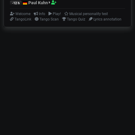
Paul Kuhn
-12 h
Welcome
Info
Play!
Musical personality test
TangoLink
Tango Scan
Tango Quiz
Lyrics annotation