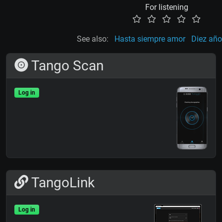
For listening
See also:
Hasta siempre amor
Diez añ
Tango Scan
Log in
TangoLink
Log in