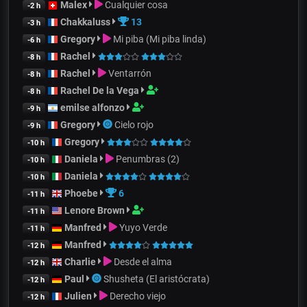
Malex
Cualquier cosa
-2 h
Chakkaluss
13
-3 h
Gregory
Mi piba (Mi piba linda)
-6 h
Rachel
-8 h
Rachel
Ventarrón
-8 h
Rachel De la Vega
-8 h
emilse alfonzo
-9 h
Gregory
Cielo rojo
-9 h
Gregory
-10 h
Daniela
Penumbras (2)
-10 h
Daniela
-10 h
Phoebe
6
-11 h
Lenore Brown
-11 h
Manfred
Yuyo Verde
-11 h
Manfred
-12 h
Charlie
Desde el alma
-12 h
Paul
Shusheta (El aristócrata)
-12 h
Julien
Derecho viejo
-12 h