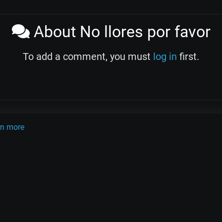
About No llores por favor
To add a comment, you must
log in
first.
OLINK
TANDA
QUIZ
ARTICLES
PSY
CARDS
rn more
do Pugliese
Osvaldo Fresedo
Osmar Maderna
Some definitly lost 
Terms and Legal Notices
EL RECODO TANGO
Design Web: Gregory DIAZ