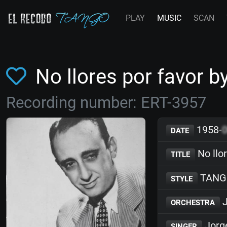
PLAY
MUSIC
SCAN
No llores por favor 
Recording number: ERT-3957
1958-
DATE
No llor
TITLE
TANG
STYLE
J
ORCHESTRA
Jorg
SINGER