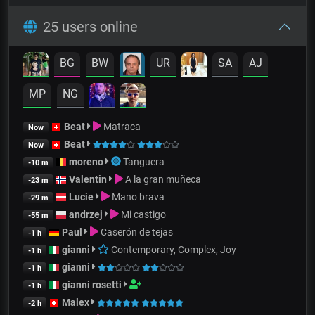
25 users online
BG
BW
UR
SA
AJ
MP
NG
Beat
Matraca
Now
Beat
Now
moreno
Tanguera
-10 m
Valentin
A la gran muñeca
-23 m
Lucie
Mano brava
-29 m
andrzej
Mi castigo
-55 m
Paul
Caserón de tejas
-1 h
gianni
Contemporary, Complex, Joy
-1 h
gianni
-1 h
gianni rosetti
-1 h
Malex
-2 h