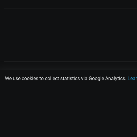
PLAY
MUSIC
SCAN
TANG
We use cookies to collect statistics via Google Analytics.
Lea
Rodolfo Biagi
Ricardo Tanturi
Osval