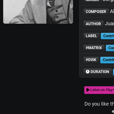
Al
COMPOSER
Juan
AUTHOR
LABEL
Contri
#MATRIX
Con
#DISK
Contri
DURATION
Listen on
Play!
Do you like t