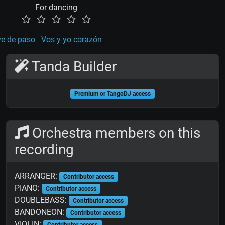
For dancing
e de paso
Vos y yo corazón
Tanda Builder
Premium or TangoDJ access
Orchestra members on this
recording
ARRANGER:
Contributor access
PIANO:
Contributor access
DOUBLEBASS:
Contributor access
BANDONEON:
Contributor access
VIOLIN:
Contributor access