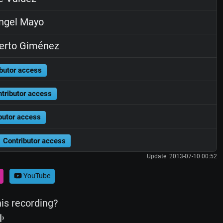
ngel Mayo
erto Giménez
butor access
tributor access
butor access
Contributor access
Update: 2013-07-10 00:52
YouTube
his recording?