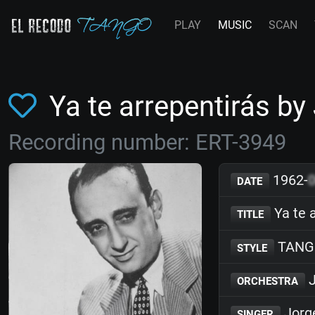
PLAY
MUSIC
SCAN
Ya te arrepentirás b
Recording number: ERT-3949
1962-
DATE
Ya te 
TITLE
TANG
STYLE
J
ORCHESTRA
Jorg
SINGER