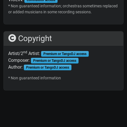
* Non guaranteed information; orchestras sometimes replaced
or added musicians in some recording sessions.
Copyright
nd
Artist/2
Artist:
Premium or TangoDJ access
Composer:
Premium or TangoDJ access
Author:
Premium or TangoDJ access
* Non guaranteed information