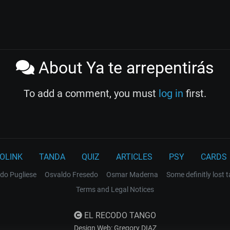
About Ya te arrepentirás
To add a comment, you must
log in
first.
OLINK
TANDA
QUIZ
ARTICLES
PSY
CARDS
do Pugliese
Osvaldo Fresedo
Osmar Maderna
Some definitly lost 
Terms and Legal Notices
EL RECODO TANGO
Design Web: Gregory DIAZ