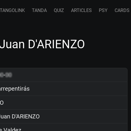
TANGOLINK
TANDA
QUIZ
ARTICLES
PSY
CARDS
y Juan D'ARIENZO
00
-
00
arrepentirás
O
uan D'ARIENZO
e Valdez