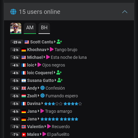
15 users online
AM
BH
Scott Cantu
-23 m
Khochnav
Tango brujo
-2 h
Michael
Esta noche de luna
-3 h
loic
Ojos negros
-4 h
loic Coquerel
-4 h
Susana Gatto
-5 h
Andy
Confesión
-5 h
Zsolt
Fumando espero
-5 h
Davina
-5 h
Jana
Trago amargo
-6 h
Jana
-6 h
Valentin
Recuerdo
-7 h
Malex
El pañuelito
-7 h