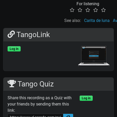
For listening
See also:
Carita de luna
Av
TangoLink
Log in
Tango Quiz
Share this recording as a Quiz with
Log in
your friends by sending them this
link: