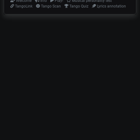
Welcome
Info
Play!
Musical personality test
TangoLink
Tango Scan
Tango Quiz
Lyrics annotation