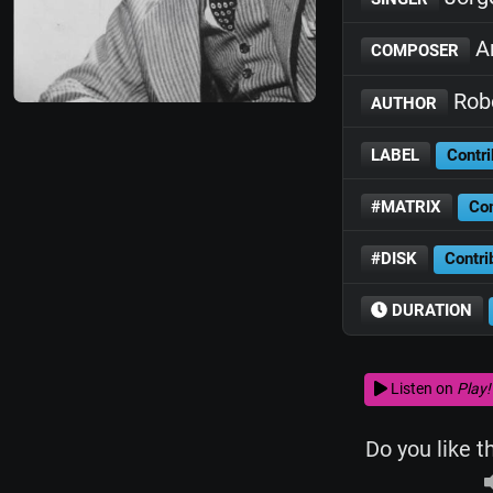
A
COMPOSER
Rob
AUTHOR
LABEL
Contri
#MATRIX
Con
#DISK
Contri
DURATION
Listen on
Play!
Do you like t