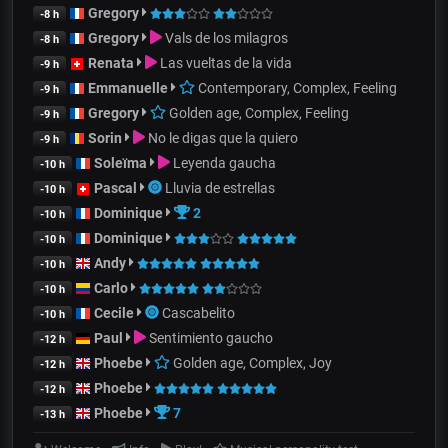
Gregory
-8 h
Gregory
Vals de los milagros
-8 h
Renata
Las vueltas de la vida
-9 h
Emmanuelle
Contemporary, Complex, Feeling
-9 h
Gregory
Golden age, Complex, Feeling
-9 h
Sorin
No le digas que la quiero
-9 h
Soleïma
Leyenda gaucha
-10 h
Pascal
Lluvia de estrellas
-10 h
Dominique
2
-10 h
Dominique
-10 h
Andy
-10 h
Carlo
-10 h
Cecile
Cascabelito
-10 h
Paul
Sentimiento gaucho
-12 h
Phoebe
Golden age, Complex, Joy
-12 h
Phoebe
-12 h
Phoebe
7
-13 h