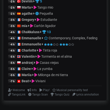
Devrim
5
-2 h
Marta
Tango mio
-2 h
agathe
Pequeña
-2 h
Gregory
Estudiante
-3 h
mia
Cartón ligador
-3 h
Chakkaluss
13
-4 h
Emmanuelle
Contemporary, Complex, Feeling
-4 h
Emmanuelle
-4 h
Charlotte
Tinta roja
-4 h
Valentin
Tormenta en el alma
-5 h
andrzej
Casas viejas
-5 h
Claire
La yumba
-5 h
Mariia
Milonga de mi tierra
-5 h
Beat
Viviani
-7 h
Welcome
Info
Play!
Musical personality test
TangoLink
Tango Scan
Tango Quiz
Lyrics annotation