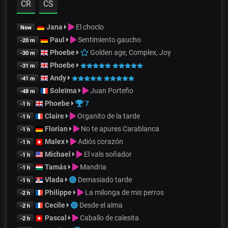
CR
CS
Jana
El choclo
Now
Paul
Sentimiento gaucho
-20 m
Phoebe
Golden age, Complex, Joy
-30 m
Phoebe
-31 m
Andy
-41 m
Soleïma
Juan Porteño
-48 m
Phoebe
7
-1 h
Claire
Organito de la tarde
-1 h
Florian
No te apures Carablanca
-1 h
Malex
Adiós corazón
-1 h
Michael
El vals soñador
-1 h
Tamás
Mandria
-1 h
Vlada
Demasiado tarde
-1 h
Philippe
La milonga de mis perros
-2 h
Cecile
Desde el alma
-2 h
Pascal
Caballo de calesita
-2 h