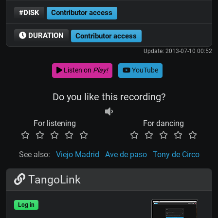
#DISK
Contributor access
DURATION
Contributor access
Update: 2013-07-10 00:52
Listen on
Play!
YouTube
Do you like this recording?
For listening
For dancing
See also:
Viejo Madrid
Ave de paso
Tony de Circo
TangoLink
Log in