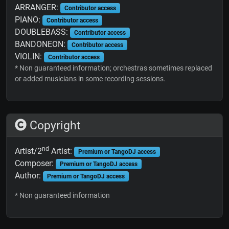
ARRANGER:
Contributor access
PIANO:
Contributor access
DOUBLEBASS:
Contributor access
BANDONEON:
Contributor access
VIOLIN:
Contributor access
* Non guaranteed information; orchestras sometimes replaced
or added musicians in some recording sessions.
Copyright
nd
Artist/2
Artist:
Premium or TangoDJ access
Composer:
Premium or TangoDJ access
Author:
Premium or TangoDJ access
* Non guaranteed information