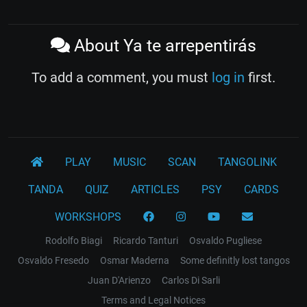
About Ya te arrepentirás
To add a comment, you must
log in
first.
PLAY
MUSIC
SCAN
TANGOLINK
TANDA
QUIZ
ARTICLES
PSY
CARDS
WORKSHOPS
Rodolfo Biagi
Ricardo Tanturi
Osvaldo Pugliese
Osvaldo Fresedo
Osmar Maderna
Some definitly lost tangos
Juan D'Arienzo
Carlos Di Sarli
Terms and Legal Notices