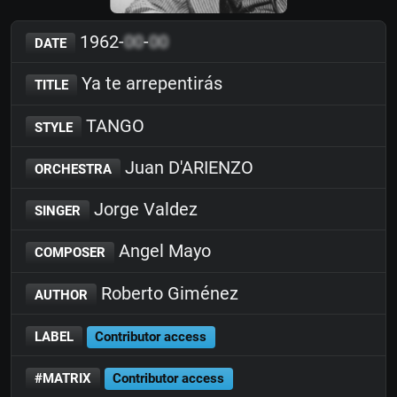
1962-
00
-
00
DATE
Ya te arrepentirás
TITLE
TANGO
STYLE
Juan D'ARIENZO
ORCHESTRA
Jorge Valdez
SINGER
Angel Mayo
COMPOSER
Roberto Giménez
AUTHOR
LABEL
Contributor access
#MATRIX
Contributor access