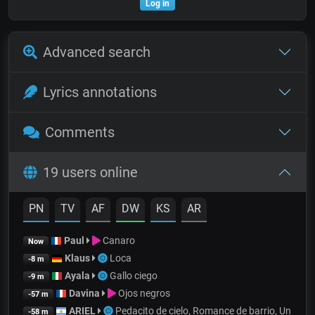
Log in
Advanced search
Lyrics annotations
Comments
19 users online
PN
TV
AF
DW
KS
AR
Paul
Canaro
Now
Klaus
Loca
-8 m
Ayala
Gallo ciego
-9 m
Davina
Ojos negros
-57 m
ARIEL
Pedacito de cielo, Romance de barrio, Un
-58 m