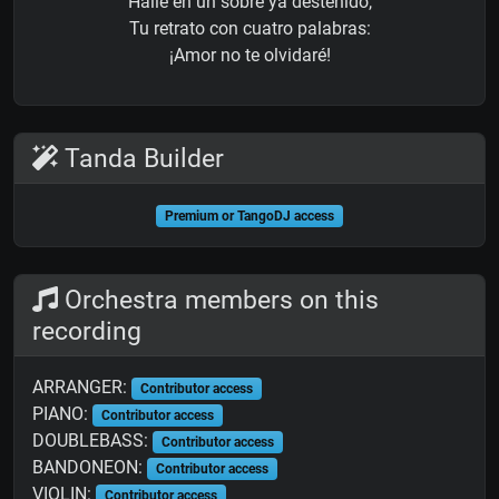
Hallé en un sobre ya desteñido,
Tu retrato con cuatro palabras:
¡Amor no te olvidaré!
Tanda Builder
Premium or TangoDJ access
Orchestra members on this
recording
ARRANGER:
Contributor access
PIANO:
Contributor access
DOUBLEBASS:
Contributor access
BANDONEON:
Contributor access
VIOLIN:
Contributor access