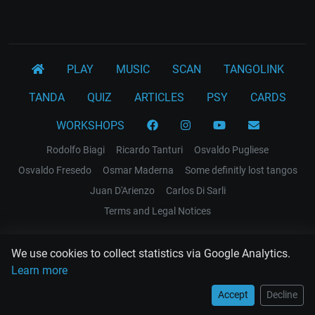
PLAY
MUSIC
SCAN
TANGOLINK
TANDA
QUIZ
ARTICLES
PSY
CARDS
WORKSHOPS
Rodolfo Biagi
Ricardo Tanturi
Osvaldo Pugliese
Osvaldo Fresedo
Osmar Maderna
Some definitly lost tangos
Juan D'Arienzo
Carlos Di Sarli
Terms and Legal Notices
EL RECODO TANGO
We use cookies to collect statistics via Google Analytics.
Design Web: Gregory DIAZ
Learn more
Accept
Decline