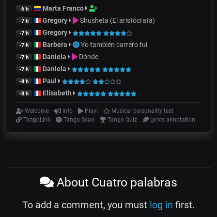
Marta Franco
-6 h
Gregory
Shusheta (El aristócrata)
-7 h
Gregory
-7 h
Barbera
Yo también carrero fui
-7 h
Daniela
Dónde
-7 h
Daniela
-7 h
Paul
-8 h
Elisabeth
-8 h
Welcome
Info
Play!
Musical personality test
TangoLink
Tango Scan
Tango Quiz
Lyrics annotation
About Cuatro palabras
To add a comment, you must
log in
first.