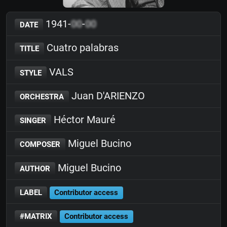
1941-
00
-
00
DATE
Cuatro palabras
TITLE
VALS
STYLE
Juan D'ARIENZO
ORCHESTRA
Héctor Mauré
SINGER
Miguel Bucino
COMPOSER
Miguel Bucino
AUTHOR
LABEL
Contributor access
#MATRIX
Contributor access