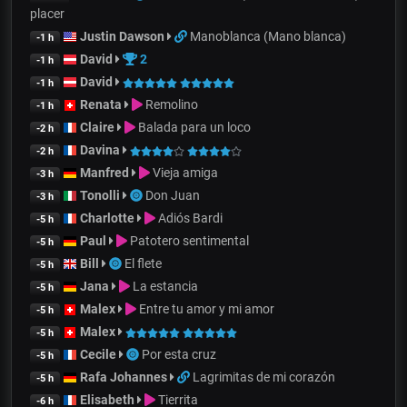
placer
Justin Dawson
Manoblanca (Mano blanca)
-1 h
David
2
-1 h
David
-1 h
Renata
Remolino
-1 h
Claire
Balada para un loco
-2 h
Davina
-2 h
Manfred
Vieja amiga
-3 h
Tonolli
Don Juan
-3 h
Charlotte
Adiós Bardi
-5 h
Paul
Patotero sentimental
-5 h
Bill
El flete
-5 h
Jana
La estancia
-5 h
Malex
Entre tu amor y mi amor
-5 h
Malex
-5 h
Cecile
Por esta cruz
-5 h
Rafa Johannes
Lagrimitas de mi corazón
-5 h
Elisabeth
Tierrita
-6 h