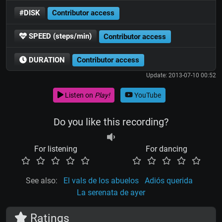
#DISK
Contributor access
SPEED (steps/min)
Contributor access
DURATION
Contributor access
Update: 2013-07-10 00:52
Listen on
Play!
YouTube
Do you like this recording?
For listening
For dancing
See also:
El vals de los abuelos
Adiós querida
La serenata de ayer
Ratings