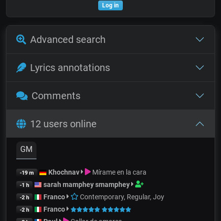
Log in
Advanced search
Lyrics annotations
Comments
12 users online
GM
Khochnav
Mírame en la cara
-19 m
sarah mamphey smamphey
-1 h
Franco
Contemporary, Regular, Joy
-2 h
Franco
-2 h