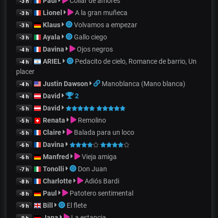
Paul
Collar de amores
-3 h
Lionel
A la gran muñeca
-3 h
Klaus
Volvamos a empezar
-3 h
Ayala
Gallo ciego
-3 h
Davina
Ojos negros
-4 h
ARIEL
Pedacito de cielo, Romance de barrio, Un
-4 h
placer
Justin Dawson
Manoblanca (Mano blanca)
-4 h
David
2
-4 h
David
-5 h
Renata
Remolino
-5 h
Claire
Balada para un loco
-5 h
Davina
-6 h
Manfred
Vieja amiga
-6 h
Tonolli
Don Juan
-7 h
Charlotte
Adiós Bardi
-8 h
Paul
Patotero sentimental
-8 h
Bill
El flete
-9 h
Jana
La estancia