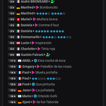
André BRONSARD
-2 h
Manfred
Bomboncito
-2 h
Manfred
-3 h
Muriel
Muñeca brava
-3 h
Daniela
Comme il faut
-3 h
Daniela
-3 h
Emmanuelle
-3 h
Lucie
Inspiración
-5 h
Charlotte
Tinta roja
-5 h
Gastón Falconi
-9 h
ARIEL
Esta noche de luna
-11 h
Gregory
Pabellón de las rosas
-13 h
Paul
Silueta porteña
-14 h
Paul
-14 h
Fred
Que pinturita
-15 h
Jana
La puñalada
-15 h
Mario
Orlando Goñi
-16 h
Gjoni
Se fue Taborda
-16 h