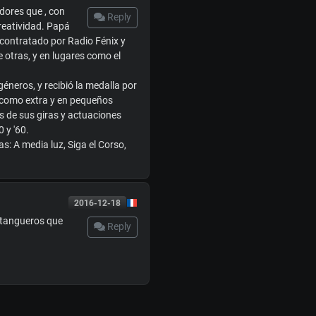
edores que , con
Reply
reatividad. Papá
 contratado por Radio Fénix y
 otras, y en lugares como el
éneros, y recibió la medalla por
ó como extra y en pequeños
s de sus giras y actuaciones
 y '60.
: A media luz, Siga el Corso,
2016-12-18
y tangueros que
Reply