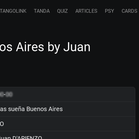
TANGOLINK
TANDA
QUIZ
ARTICLES
PSY
CARDS
os Aires by Juan
00
-
00
as sueña Buenos Aires
O
uan D'ARIENZO