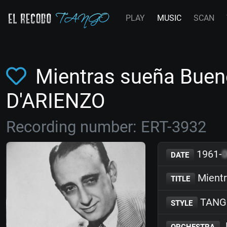
PLAY
MUSIC
SCAN
Mientras sueña Buen
D'ARIENZO
Recording number: ERT-3932
1961-
DATE
Mientr
TITLE
TANG
STYLE
J
ORCHESTRA