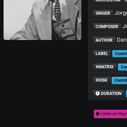
Jorg
SINGER
Jo
COMPOSER
Dant
AUTHOR
LABEL
Contri
#MATRIX
Con
#DISK
Contri
DURATION
Listen on
Play!