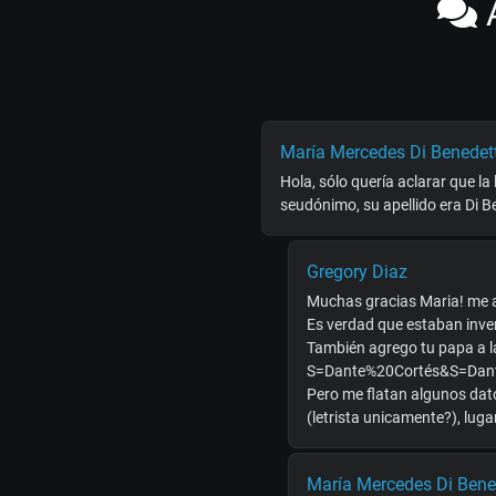
A
María Mercedes Di Benedet
Hola, sólo quería aclarar que la
seudónimo, su apellido era Di B
Gregory Diaz
Muchas gracias Maria! me a
Es verdad que estaban inver
También agrego tu papa a l
S=Dante%20Cortés&S=Dan
Pero me flatan algunos dato
(letrista unicamente?), lug
María Mercedes Di Bene