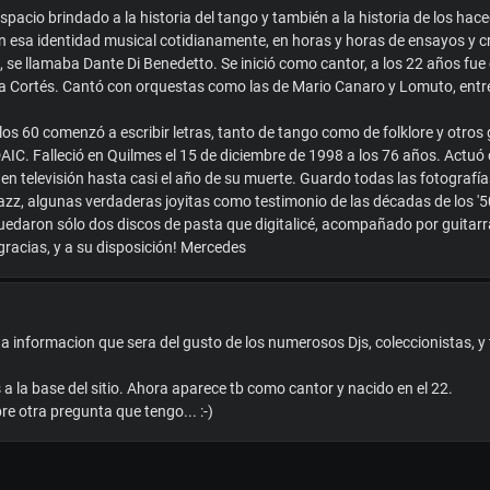
pacio brindado a la historia del tango y también a la historia de los hac
esa identidad musical cotidianamente, en horas y horas de ensayos y c
, se llamaba Dante Di Benedetto. Se inició como cantor, a los 22 años fue
o a Cortés. Cantó con orquestas como las de Mario Canaro y Lomuto, entre
s 60 comenzó a escribir letras, tanto de tango como de folklore y otros g
AIC. Falleció en Quilmes el 15 de diciembre de 1998 a los 76 años. Actu
en televisión hasta casi el año de su muerte. Guardo todas las fotografía
jazz, algunas verdaderas joyitas como testimonio de las décadas de los '50
edaron sólo dos discos de pasta que digitalicé, acompañado por guitarras
gracias, y a su disposición! Mercedes
 informacion que sera del gusto de los numerosos Djs, coleccionistas, 
a la base del sitio. Ahora aparece tb como cantor y nacido en el 22.
e otra pregunta que tengo... :-)