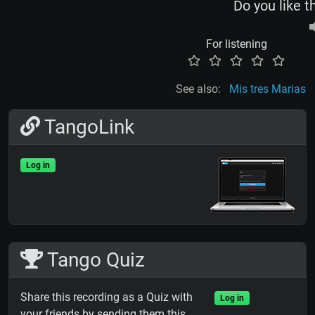
Do you like t
For listening
See also:
Mis tres Marias
TangoLink
Log in
Tango Quiz
Share this recording as a Quiz with
Log in
your friends by sending them this