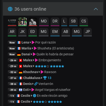
36 users online
MD
DR
L
SB
CS
AR
JK
ED
MG
EM
AB
MG
JP
Lena
Por qué razón
Now
Mariia
Shusheta (El aristócrata)
Now
Danai
Quién lo habría de pensar
Now
Malex
Embrujamiento
-26 m
Malex
-29 m
Khochnav
Rawson
-32 m
Chakkaluss
13
-37 m
Denis
Ventarrón
-38 m
Esti
Angel Vargas el ruiseñor
-39 m
Cecile
En este rincón amigo
-1 h
Cecile
-1 h