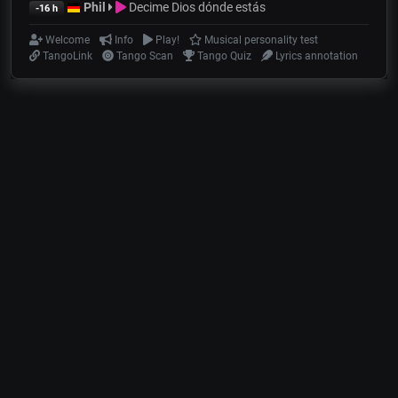
Phil
Decime Dios dónde estás
-16 h
Welcome
Info
Play!
Musical personality test
TangoLink
Tango Scan
Tango Quiz
Lyrics annotation