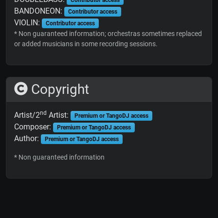
BANDONEON:
Contributor access
VIOLIN:
Contributor access
* Non guaranteed information; orchestras sometimes replaced
or added musicians in some recording sessions.
Copyright
nd
Artist/2
Artist:
Premium or TangoDJ access
Composer:
Premium or TangoDJ access
Author:
Premium or TangoDJ access
* Non guaranteed information