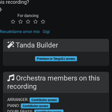
his recording?
For dancing
Recuérdame amor mio
Gigí
Tanda Builder
Premium or TangoDJ access
Orchestra members on this
recording
ARRANGER:
Contributor access
PIANO:
Contributor access
DOUBLEBASS:
Contributor access