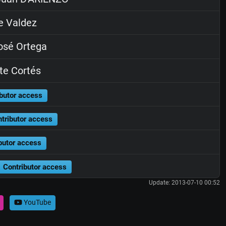
e Valdez
sé Ortega
e Cortés
butor access
tributor access
butor access
Contributor access
Update: 2013-07-10 00:52
YouTube