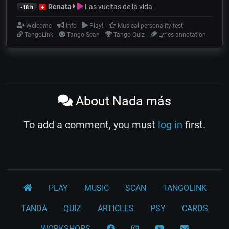
Renata
Las vueltas de la vida
-18 h
Welcome
Info
Play!
Musical personality test
TangoLink
Tango Scan
Tango Quiz
Lyrics annotation
About Nada más
To add a comment, you must
log in
first.
PLAY
MUSIC
SCAN
TANGOLINK
TANDA
QUIZ
ARTICLES
PSY
CARDS
WORKSHOPS