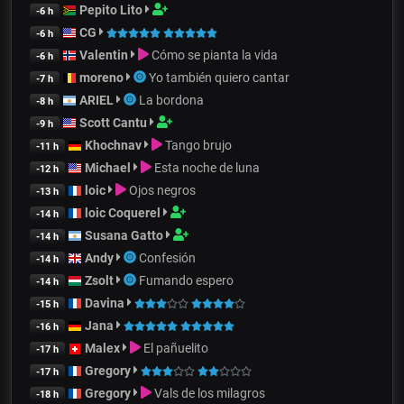
Pepito Lito
-6 h
CG
-6 h
Valentin
Cómo se pianta la vida
-6 h
moreno
Yo también quiero cantar
-7 h
ARIEL
La bordona
-8 h
Scott Cantu
-9 h
Khochnav
Tango brujo
-11 h
Michael
Esta noche de luna
-12 h
loic
Ojos negros
-13 h
loic Coquerel
-14 h
Susana Gatto
-14 h
Andy
Confesión
-14 h
Zsolt
Fumando espero
-14 h
Davina
-15 h
Jana
-16 h
Malex
El pañuelito
-17 h
Gregory
-17 h
Gregory
Vals de los milagros
-18 h