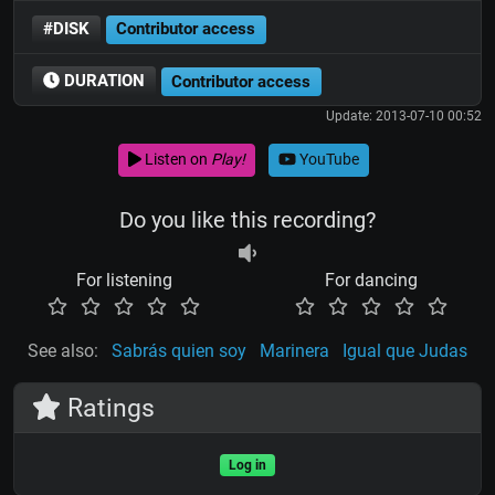
#DISK
Contributor access
DURATION
Contributor access
Update: 2013-07-10 00:52
Listen on
Play!
YouTube
Do you like this recording?
For listening
For dancing
See also:
Sabrás quien soy
Marinera
Igual que Judas
Ratings
Log in