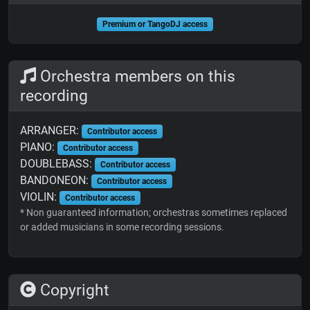
Premium or TangoDJ access
Orchestra members on this
recording
ARRANGER:
Contributor access
PIANO:
Contributor access
DOUBLEBASS:
Contributor access
BANDONEON:
Contributor access
VIOLIN:
Contributor access
* Non guaranteed information; orchestras sometimes replaced
or added musicians in some recording sessions.
Copyright