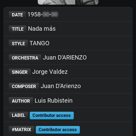
1958-
00
-
00
DATE
Nada más
TITLE
TANGO
STYLE
Juan D'ARIENZO
ORCHESTRA
Jorge Valdez
SINGER
Juan D'Arienzo
COMPOSER
Luis Rubistein
AUTHOR
LABEL
Contributor access
#MATRIX
Contributor access