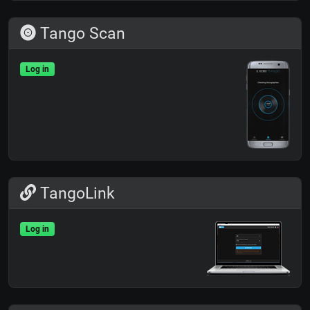
Tango Scan
Log in
TangoLink
Log in