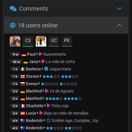
Comments
18 users online
CS
UC
PK
Paul
Suavemente
-9 m
Jana
La vida es corta
-42 m
Barbera
Jaque mate
-1 h
Steven
-1 h
Елена
-1 h
Manfred
24 de Agosto
-2 h
Manfred
-2 h
Charlotte
Tinta roja
-2 h
Lucie
Bajo un cielo de estrellas
-3 h
Roderich
Golden age, Complex, Joy
-4 h
Roderich
-4 h