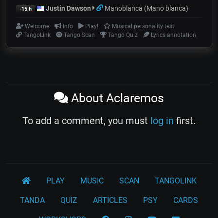
Justin Dawson
Manoblanca (Mano blanca)
-15 h
Welcome
Info
Play!
Musical personality test
TangoLink
Tango Scan
Tango Quiz
Lyrics annotation
About Aclaremos
To add a comment, you must
log in
first.
PLAY
MUSIC
SCAN
TANGOLINK
TANDA
QUIZ
ARTICLES
PSY
CARDS