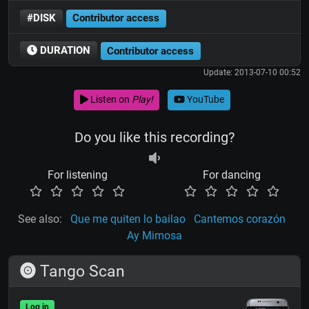
#DISK
Contributor access
DURATION
Contributor access
Update: 2013-07-10 00:52
Listen on
Play!
YouTube
Do you like this recording?
For listening
For dancing
See also:
Que me quiten lo bailao
Cantemos corazón
Ay Mimosa
Tango Scan
Log in