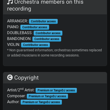
Orchestra members on this
recording
ARRANGER:
Contributor access
PIANO:
Contributor access
DOUBLEBASS:
Contributor access
BANDONEON:
Contributor access
VIOLIN:
Contributor access
* Non guaranteed information; orchestras sometimes replaced
or added musicians in some recording sessions.
Copyright
nd
Artist/2
Artist:
Premium or TangoDJ access
Composer:
Premium or TangoDJ access
Author:
Premium or TangoDJ access