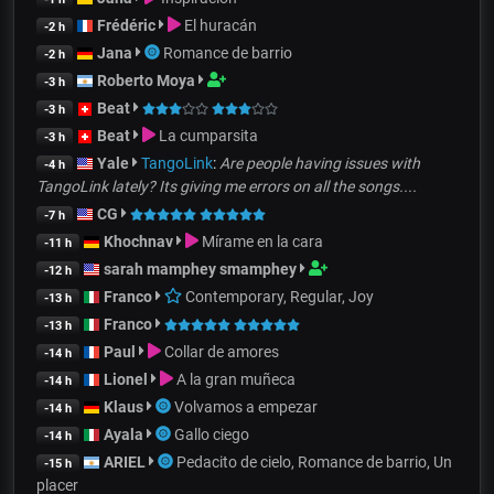
Frédéric
El huracán
-2 h
Jana
Romance de barrio
-2 h
Roberto Moya
-3 h
Beat
-3 h
Beat
La cumparsita
-3 h
Yale
TangoLink
:
Are people having issues with
-4 h
TangoLink lately? Its giving me errors on all the songs....
CG
-7 h
Khochnav
Mírame en la cara
-11 h
sarah mamphey smamphey
-12 h
Franco
Contemporary, Regular, Joy
-13 h
Franco
-13 h
Paul
Collar de amores
-14 h
Lionel
A la gran muñeca
-14 h
Klaus
Volvamos a empezar
-14 h
Ayala
Gallo ciego
-14 h
ARIEL
Pedacito de cielo, Romance de barrio, Un
-15 h
placer