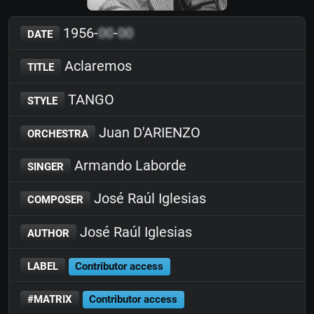
1956-
00
-
00
DATE
Aclaremos
TITLE
TANGO
STYLE
Juan D'ARIENZO
ORCHESTRA
Armando Laborde
SINGER
José Raúl Iglesias
COMPOSER
José Raúl Iglesias
AUTHOR
LABEL
Contributor access
#MATRIX
Contributor access