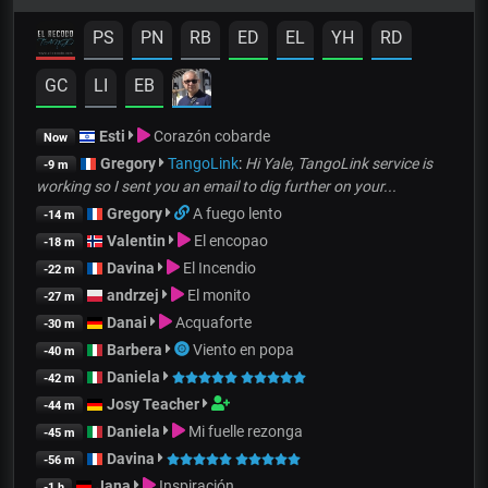
PS
PN
RB
ED
EL
YH
RD
GC
LI
EB
Esti
Corazón cobarde
Now
Gregory
TangoLink
:
Hi Yale, TangoLink service is
-9 m
working so I sent you an email to dig further on your...
Gregory
A fuego lento
-14 m
Valentin
El encopao
-18 m
Davina
El Incendio
-22 m
andrzej
El monito
-27 m
Danai
Acquaforte
-30 m
Barbera
Viento en popa
-40 m
Daniela
-42 m
Josy Teacher
-44 m
Daniela
Mi fuelle rezonga
-45 m
Davina
-56 m
Jana
Inspiración
-1 h