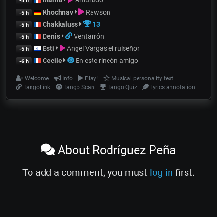
-4 h
Khochnav
Rawson
-5 h
Chakkaluss
13
-5 h
Denis
Ventarrón
-5 h
Esti
Angel Vargas el ruiseñor
-5 h
Cecile
En este rincón amigo
-6 h
Welcome
Info
Play!
Musical personality test
TangoLink
Tango Scan
Tango Quiz
Lyrics annotation
About Rodríguez Peña
To add a comment, you must
log in
first.