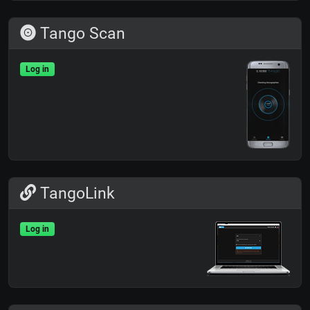
Tango Scan
Log in
TangoLink
Log in