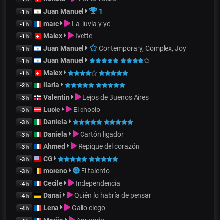
Juan Manuel
1
-1 h
marc
La lluvia y yo
-1 h
Malex
Ivette
-1 h
Juan Manuel
Contemporary, Complex, Joy
-1 h
Juan Manuel
-1 h
Malex
-1 h
ilaria
-2 h
Valentin
Lejos de Buenos Aires
-3 h
Lucie
El choclo
-3 h
Daniela
-3 h
Daniela
Cartón ligador
-3 h
Ahmed
Repique del corazón
-3 h
CG
-3 h
moreno
El talento
-3 h
Cecile
Independencia
-4 h
Danai
Quién lo habría de pensar
-4 h
Lena
Gallo ciego
-4 h
Mariia
Amurado