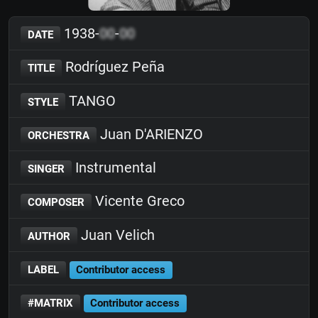
1938-
00
-
00
DATE
Rodríguez Peña
TITLE
TANGO
STYLE
Juan D'ARIENZO
ORCHESTRA
Instrumental
SINGER
Vicente Greco
COMPOSER
Juan Velich
AUTHOR
LABEL
Contributor access
#MATRIX
Contributor access