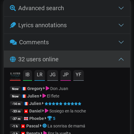
Advanced search
Lyrics annotations
Comments
32 users online
IB
LR
JG
JP
YF
Gregory
Don Juan
Now
Julien
El flete
Now
Julien
-14 m
Daniel
Sosiego en la noche
-33 m
Phoebe
5
-37 m
Pascal
La sonrisa de mamá
-1 h
Renata
Por la vuelta
-1 h