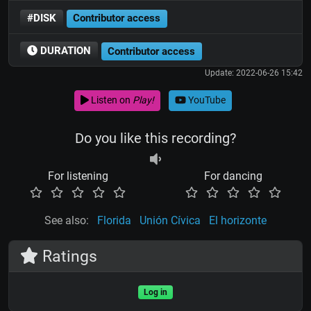
#DISK
Contributor access
DURATION
Contributor access
Update: 2022-06-26 15:42
Listen on
Play!
YouTube
Do you like this recording?
For listening
For dancing
See also:
Florida
Unión Cívica
El horizonte
Ratings
Log in