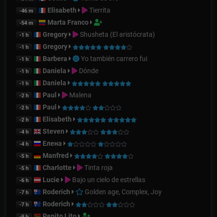
Elisabeth
Tierrita
-46 m
Marta Franco
-54 m
Gregory
Shusheta (El aristócrata)
-1 h
Gregory
-1 h
Barbera
Yo también carrero fui
-1 h
Daniela
Dónde
-1 h
Daniela
-1 h
Paul
Malena
-2 h
Paul
-2 h
Elisabeth
-2 h
Steven
-4 h
Елена
-4 h
Manfred
-5 h
Charlotte
Tinta roja
-5 h
Lucie
Bajo un cielo de estrellas
-6 h
Roderich
Golden age, Complex, Joy
-7 h
Roderich
-7 h
Pepito Lito
-9 h