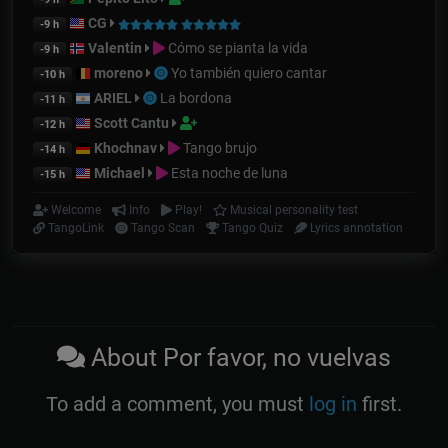
CG
-9 h
Valentin
Cómo se pianta la vida
-9 h
moreno
Yo también quiero cantar
-10 h
ARIEL
La bordona
-11 h
Scott Cantu
-12 h
Khochnav
Tango brujo
-14 h
Michael
Esta noche de luna
-15 h
Welcome
Info
Play!
Musical personality test
TangoLink
Tango Scan
Tango Quiz
Lyrics annotation
About Por favor, no vuelvas
To add a comment, you must
log in
first.