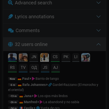
Advanced search
Lyrics annotations
Comments
32 users online
JN
CS
PK
LI
RS
TV
OД
JS
AJ
Paul
Barrio de tango
Now
Rafa Johannes
Gardel-Razzano (El morocho y
-6 m
el oriental)
Jana
Los ojos más lindos
-13 m
Manfred
La abandoné y no sabía
-26 m
Cecile
Yunta de oro
-34 m