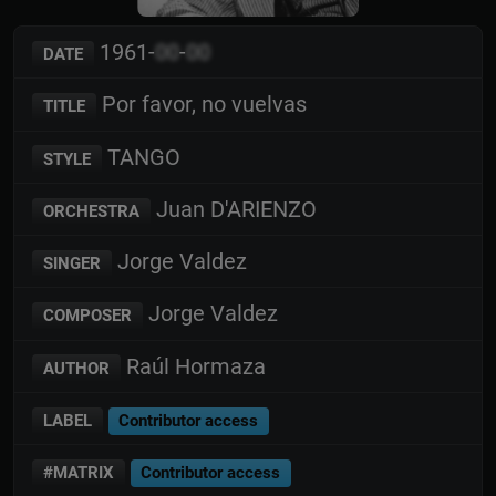
1961-
00
-
00
DATE
Por favor, no vuelvas
TITLE
TANGO
STYLE
Juan D'ARIENZO
ORCHESTRA
Jorge Valdez
SINGER
Jorge Valdez
COMPOSER
Raúl Hormaza
AUTHOR
LABEL
Contributor access
#MATRIX
Contributor access