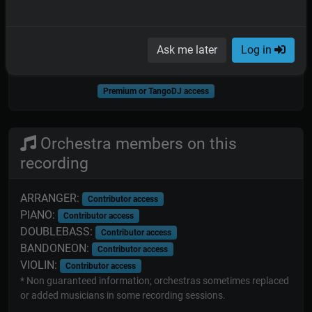
Ask me later
Log in
Tanda Builder
Premium or TangoDJ access
Orchestra members on this
recording
ARRANGER:
Contributor access
PIANO:
Contributor access
DOUBLEBASS:
Contributor access
BANDONEON:
Contributor access
VIOLIN:
Contributor access
* Non guaranteed information; orchestras sometimes replaced
or added musicians in some recording sessions.