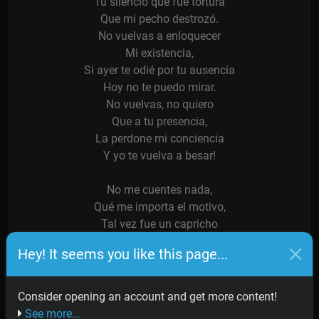
Tu silencio que fue tortura
Que mi pecho destrozó.
No vuelvas a enloquecer
Mi existencia,
Si ayer te odié por tu ausencia
Hoy no te puedo mirar.
No vuelvas, no quiero
Que a tu presencia,
La perdone mi conciencia
Y yo te vuelva a besar!
No me cuentes nada,
Qué me importa el motivo,
Tal vez fue un capricho
Y hoy busca perdón.
Hey! It seems you like this page...
Pero lo que es cierto
Que aquí entre nosotros,
El mártir no es otro
Consider opening an account and get more content!
Que mi corazón!
See more...