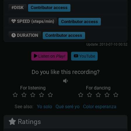
#DISK
Contributor access
SPEED (steps/min)
Contributor access
DURATION
Contributor access
Update: 2013-07-10 00:52
Listen on
Play!
YouTube
Do you like this recording?
For listening
For dancing
See also:
Yo solo
Qué seré yo
Color esperanza
Ratings