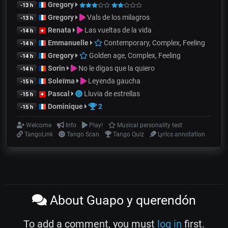
Gregory
-13 h
Gregory
Vals de los milagros
-13 h
Renata
Las vueltas de la vida
-14 h
Emmanuelle
Contemporary, Complex, Feeling
-14 h
Gregory
Golden age, Complex, Feeling
-14 h
Sorin
No le digas que la quiero
-14 h
Soleïma
Leyenda gaucha
-15 h
Pascal
Lluvia de estrellas
-15 h
Dominique
2
-15 h
Welcome
Info
Play!
Musical personality test
TangoLink
Tango Scan
Tango Quiz
Lyrics annotation
About Guapo y querendón
To add a comment, you must
log in
first.