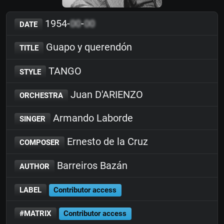
1954-
00
-
00
DATE
Guapo y querendón
TITLE
TANGO
STYLE
Juan D'ARIENZO
ORCHESTRA
Armando Laborde
SINGER
Ernesto de la Cruz
COMPOSER
Barreiros Bazán
AUTHOR
LABEL
Contributor access
#MATRIX
Contributor access