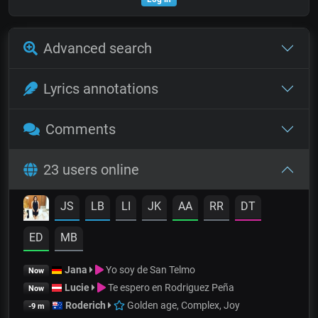
Advanced search
Lyrics annotations
Comments
23 users online
JS
LB
LI
JK
AA
RR
DT
ED
MB
Jana
Yo soy de San Telmo
Now
Lucie
Te espero en Rodriguez Peña
Now
Roderich
Golden age, Complex, Joy
-9 m