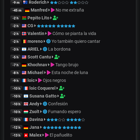
Roderich
-9 m
Manfred
No me extraña
-45 m
Pepito Lito
-2 h
CG
-2 h
Valentin
Cómo se pianta la vida
-2 h
moreno
Yo también quiero cantar
-2 h
ARIEL
La bordona
-3 h
Scott Cantu
-5 h
Khochnav
Tango brujo
-7 h
Michael
Esta noche de luna
-8 h
loic
Ojos negros
-9 h
loic Coquerel
-10 h
Susana Gatto
-10 h
Andy
Confesión
-10 h
Zsolt
Fumando espero
-10 h
Davina
-10 h
Jana
-12 h
Malex
El pañuelito
-13 h