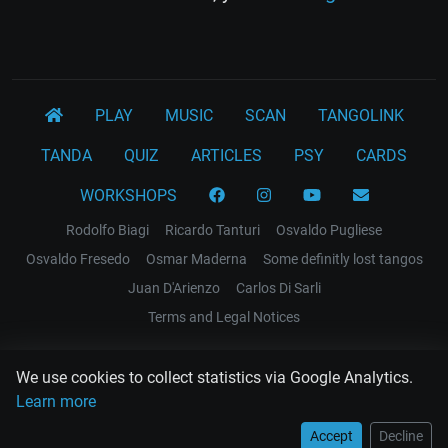
PLAY
MUSIC
SCAN
TANGOLINK
TANDA
QUIZ
ARTICLES
PSY
CARDS
WORKSHOPS
Rodolfo Biagi
Ricardo Tanturi
Osvaldo Pugliese
Osvaldo Fresedo
Osmar Maderna
Some definitly lost tangos
Juan D'Arienzo
Carlos Di Sarli
Terms and Legal Notices
EL RECODO TANGO
We use cookies to collect statistics via Google Analytics.
Design Web: Gregory DIAZ
Learn more
Accept
Decline