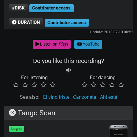
#DISK
Contributor access
DURATION
Contributor access
Update: 2013-07-10 00:52
Listen on
Play!
YouTube
Do you like this recording?
For listening
For dancing
See also:
El vino triste
Canzoneta
Ahí está
Tango Scan
Log in