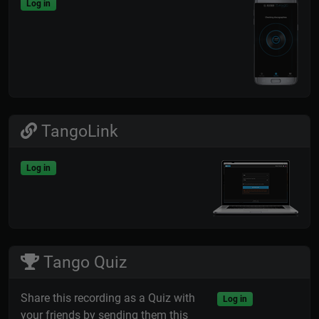
Log in
TangoLink
Log in
Tango Quiz
Share this recording as a Quiz with
Log in
your friends by sending them this