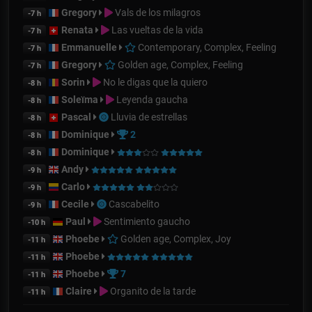
Gregory
Vals de los milagros
-7 h
Renata
Las vueltas de la vida
-7 h
Emmanuelle
Contemporary, Complex, Feeling
-7 h
Gregory
Golden age, Complex, Feeling
-7 h
Sorin
No le digas que la quiero
-8 h
Soleïma
Leyenda gaucha
-8 h
Pascal
Lluvia de estrellas
-8 h
Dominique
2
-8 h
Dominique
-8 h
Andy
-9 h
Carlo
-9 h
Cecile
Cascabelito
-9 h
Paul
Sentimiento gaucho
-10 h
Phoebe
Golden age, Complex, Joy
-11 h
Phoebe
-11 h
Phoebe
7
-11 h
Claire
Organito de la tarde
-11 h