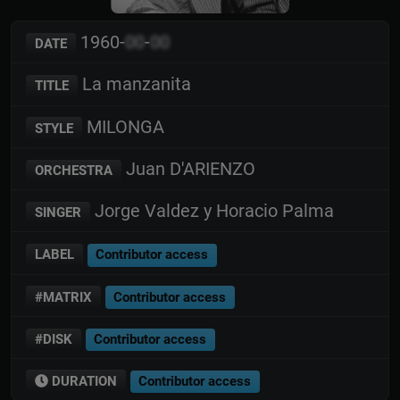
1960-
00
-
00
DATE
La manzanita
TITLE
MILONGA
STYLE
Juan D'ARIENZO
ORCHESTRA
Jorge Valdez y Horacio Palma
SINGER
LABEL
Contributor access
#MATRIX
Contributor access
#DISK
Contributor access
DURATION
Contributor access