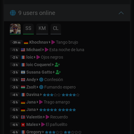
9 users online
SS
KM
CL
Khochnav
Tango brujo
-39 m
Michael
Esta noche de luna
-1 h
loic
Ojos negros
-2 h
loic Coquerel
-3 h
Susana Gatto
-3 h
Andy
Confesión
-3 h
Zsolt
Fumando espero
-3 h
Davina
-4 h
Jana
Trago amargo
-5 h
Jana
-5 h
Valentin
Recuerdo
-5 h
Malex
El pañuelito
-6 h
Gregory
-6 h