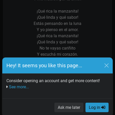
¡Qué rica la manzanita!
¡Qué linda y qué sabor!
Estás pensando en la luna
Y yo pienso en el amor.
¡Qué rica la manzanita!
¡Qué linda y qué sabor!
No te vayas cariñito
Y escuchá mi corazón.
Hey! It seems you like this page...
Amor, para que me quieras
Voy a tener que comprar,
Un campito con manzanos
Consider opening an account and get more content!
Y una bolsita de sal.
See more...
Así, con sal y manzanas
Si es que no falla el refrán,
Con un poco más de suerte
Ask me later
Log in
Con vos me voy... a casar.