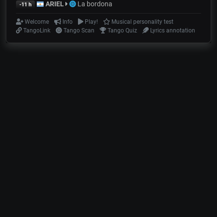
ARIEL
La bordona
-11 h
Welcome
Info
Play!
Musical personality test
TangoLink
Tango Scan
Tango Quiz
Lyrics annotation