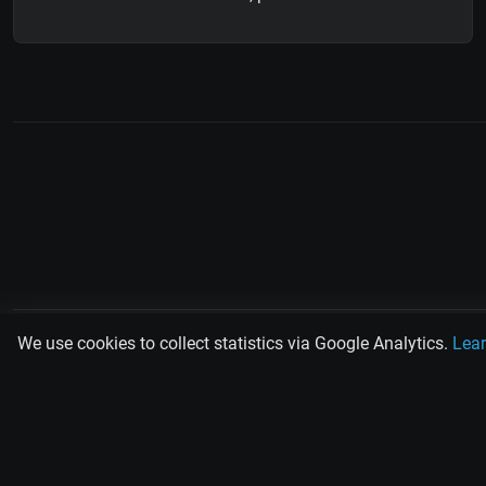
We use cookies to collect statistics via Google Analytics.
Lea
PLAY
MUSIC
SCAN
TANG
Rodolfo Biagi
Ricardo Tanturi
Osval