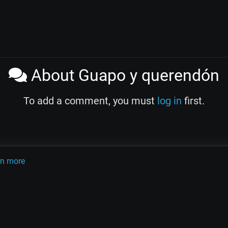
About Guapo y querendón
To add a comment, you must
log in
first.
rn more
OLINK
TANDA
QUIZ
ARTICLES
PSY
CARDS
do Pugliese
Osvaldo Fresedo
Osmar Maderna
Some definitly lost 
Terms and Legal Notices
EL RECODO TANGO