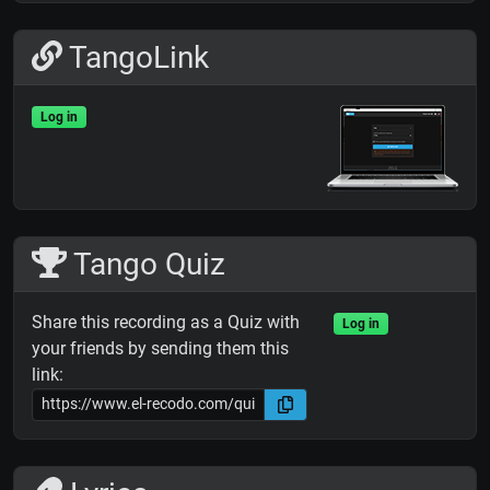
TangoLink
Log in
Tango Quiz
Share this recording as a Quiz with
Log in
your friends by sending them this
link: