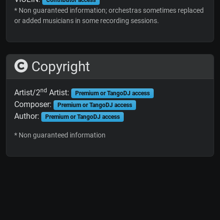
* Non guaranteed information; orchestras sometimes replaced
or added musicians in some recording sessions.
Copyright
nd
Artist/2
Artist:
Premium or TangoDJ access
Composer:
Premium or TangoDJ access
Author:
Premium or TangoDJ access
* Non guaranteed information