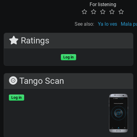
For listening
See also:
Ya lo ves
Mala p
Ratings
Log in
Tango Scan
Log in