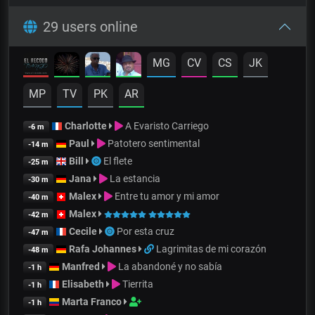
29 users online
MG
CV
CS
JK
MP
TV
PK
AR
Charlotte
A Evaristo Carriego
-6 m
Paul
Patotero sentimental
-14 m
Bill
El flete
-25 m
Jana
La estancia
-30 m
Malex
Entre tu amor y mi amor
-40 m
Malex
-42 m
Cecile
Por esta cruz
-47 m
Rafa Johannes
Lagrimitas de mi corazón
-48 m
Manfred
La abandoné y no sabía
-1 h
Elisabeth
Tierrita
-1 h
Marta Franco
-1 h