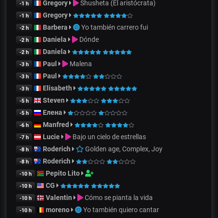
Gregory
Shusheta (El aristócrata)
-1 h
Gregory
-1 h
Barbera
Yo también carrero fui
-2 h
Daniela
Dónde
-2 h
Daniela
-2 h
Paul
Malena
-3 h
Paul
-3 h
Elisabeth
-3 h
Steven
-5 h
Елена
-5 h
Manfred
-6 h
Lucie
Bajo un cielo de estrellas
-7 h
Roderich
Golden age, Complex, Joy
-8 h
Roderich
-8 h
Pepito Lito
-10 h
CG
-10 h
Valentin
Cómo se pianta la vida
-10 h
moreno
Yo también quiero cantar
-10 h