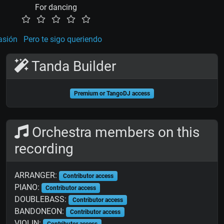
For dancing
asión
Pero te sigo queriendo
Tanda Builder
Premium or TangoDJ access
Orchestra members on this
recording
ARRANGER:
Contributor access
PIANO:
Contributor access
DOUBLEBASS:
Contributor access
BANDONEON:
Contributor access
VIOLIN:
Contributor access