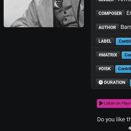
Er
COMPOSER
Barr
AUTHOR
LABEL
Contri
#MATRIX
Con
#DISK
Contri
DURATION
Listen on
Play!
Do you like t