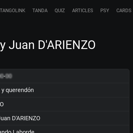
TANGOLINK
TANDA
QUIZ
ARTICLES
PSY
CARDS
y Juan D'ARIENZO
00
-
00
y querendón
O
uan D'ARIENZO
ndo Laborde