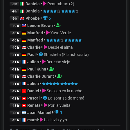
Daniela
Penumbras (2)
-9 h
Daniela
-9 h
Phoebe
6
-9 h
Lenore Brown
-10 h
Manfred
Yuyo Verde
-10 h
Manfred
-10 h
Charlie
Desde el alma
-10 h
Paul
Shusheta (El aristócrata)
-11 h
Julien
Derecho viejo
-11 h
Paul Kuhn
-11 h
Charlie Durant
-11 h
Julien
-11 h
Daniel
Sosiego en la noche
-12 h
Pascal
La sonrisa de mamá
-12 h
Renata
Por la vuelta
-13 h
Juan Manuel
1
-13 h
marc
La lluvia y yo
-13 h