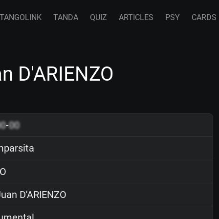
TANGOLINK
TANDA
QUIZ
ARTICLES
PSY
CARDS
an D'ARIENZO
00
-
00
parsita
O
uan D'ARIENZO
rumental