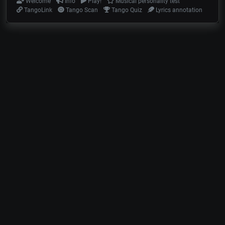
Welcome
Info
Play!
Musical personality test
TangoLink
Tango Scan
Tango Quiz
Lyrics annotation