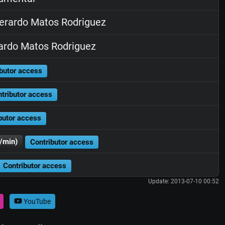
rardo Matos Rodriguez
rdo Matos Rodriguez
butor access
tributor access
butor access
/min)
Contributor access
Contributor access
Update: 2013-07-10 00:52
YouTube