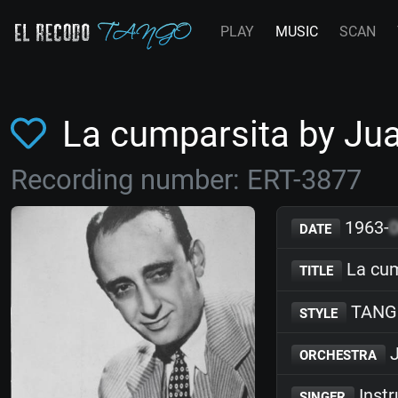
PLAY
MUSIC
SCAN
La cumparsita by Ju
Recording number: ERT-3877
1963-
DATE
La cum
TITLE
TANG
STYLE
J
ORCHESTRA
Inst
SINGER