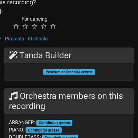
his recording?
For dancing
z
Pimienta
El choclo
Tanda Builder
Premium or TangoDJ access
Orchestra members on this
recording
ARRANGER:
Contributor access
PIANO:
Contributor access
DOUBLEBASS:
Contributor access