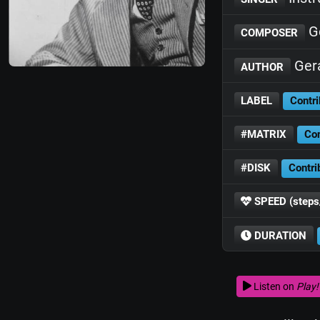
Ge
COMPOSER
Gera
AUTHOR
LABEL
Contri
#MATRIX
Con
#DISK
Contri
SPEED (steps
DURATION
Listen on
Play!