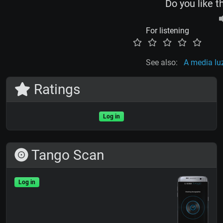
Do you like t
For listening
See also:
A media lu
Ratings
Log in
Tango Scan
Log in