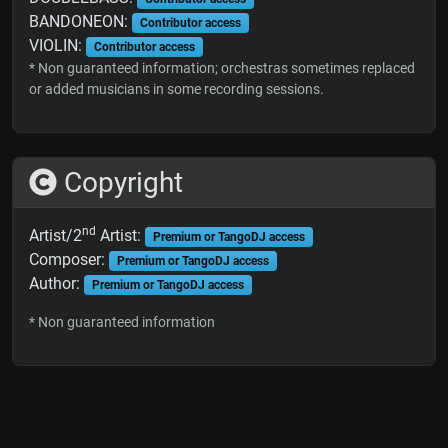
BANDONEON:
Contributor access
VIOLIN:
Contributor access
* Non guaranteed information; orchestras sometimes replaced
or added musicians in some recording sessions.
Copyright
nd
Artist/2
Artist:
Premium or TangoDJ access
Composer:
Premium or TangoDJ access
Author:
Premium or TangoDJ access
* Non guaranteed information