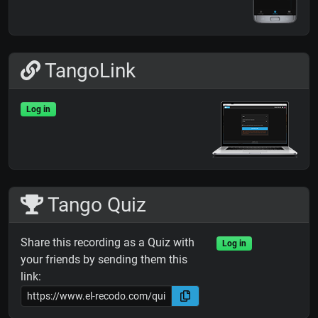
TangoLink
Log in
Tango Quiz
Share this recording as a Quiz with
Log in
your friends by sending them this
link: