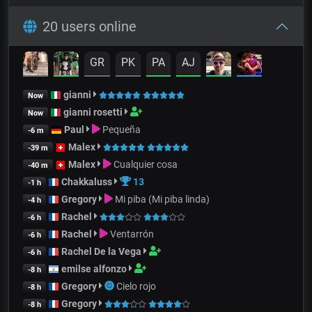
20 users online
GR
PK
PA
AJ
gianni
Now
gianni rosetti
Now
Paul
Pequeña
-6 m
Malex
-39 m
Malex
Cualquier cosa
-40 m
Chakkaluss
13
-1 h
Gregory
Mi piba (Mi piba linda)
-4 h
Rachel
-6 h
Rachel
Ventarrón
-6 h
Rachel De la Vega
-6 h
emilse alfonzo
-8 h
Gregory
Cielo rojo
-8 h
Gregory
-8 h