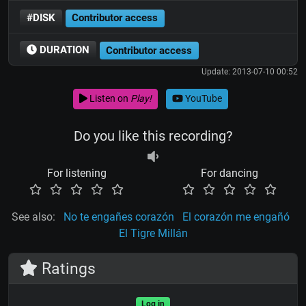
#DISK
Contributor access
DURATION
Contributor access
Update: 2013-07-10 00:52
Listen on
Play!
YouTube
Do you like this recording?
For listening
For dancing
See also:
No te engañes corazón
El corazón me engañó
El Tigre Millán
Ratings
Log in