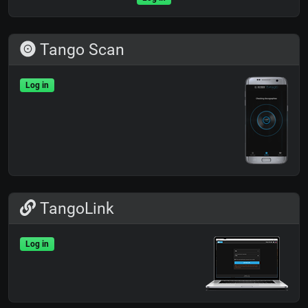
Tango Scan
Log in
TangoLink
Log in