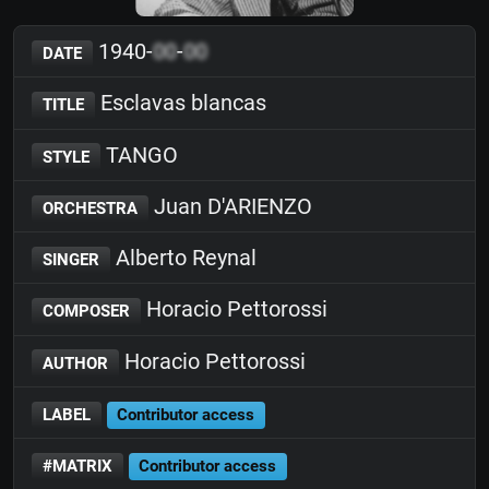
1940-
00
-
00
DATE
Esclavas blancas
TITLE
TANGO
STYLE
Juan D'ARIENZO
ORCHESTRA
Alberto Reynal
SINGER
Horacio Pettorossi
COMPOSER
Horacio Pettorossi
AUTHOR
LABEL
Contributor access
#MATRIX
Contributor access