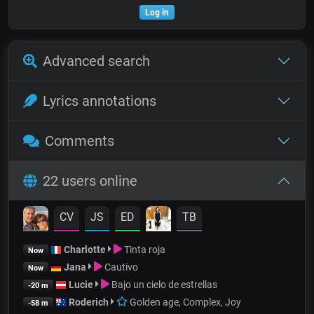
Log in
Advanced search
Lyrics annotations
Comments
22 users online
CV
JS
ED
TB
Charlotte
Tinta roja
Now
Jana
Cautivo
Now
Lucie
Bajo un cielo de estrellas
-20 m
Roderich
Golden age, Complex, Joy
-58 m