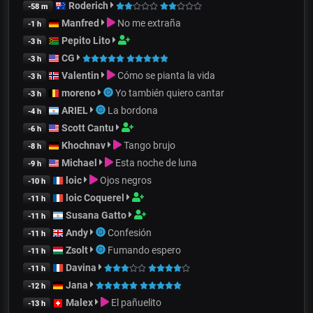
Roderich
-58 m
Manfred
No me extraña
-1 h
Pepito Lito
-3 h
CG
-3 h
Valentin
Cómo se pianta la vida
-3 h
moreno
Yo también quiero cantar
-3 h
ARIEL
La bordona
-4 h
Scott Cantu
-6 h
Khochnav
Tango brujo
-8 h
Michael
Esta noche de luna
-9 h
loic
Ojos negros
-10 h
loic Coquerel
-11 h
Susana Gatto
-11 h
Andy
Confesión
-11 h
Zsolt
Fumando espero
-11 h
Davina
-11 h
Jana
-12 h
Malex
El pañuelito
-13 h