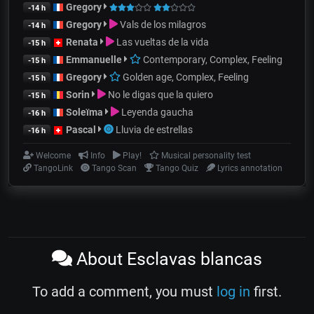
Gregory
-14 h
Gregory
Vals de los milagros
-14 h
Renata
Las vueltas de la vida
-15 h
Emmanuelle
Contemporary, Complex, Feeling
-15 h
Gregory
Golden age, Complex, Feeling
-15 h
Sorin
No le digas que la quiero
-15 h
Soleïma
Leyenda gaucha
-16 h
Pascal
Lluvia de estrellas
-16 h
Welcome
Info
Play!
Musical personality test
TangoLink
Tango Scan
Tango Quiz
Lyrics annotation
About Esclavas blancas
To add a comment, you must
log in
first.