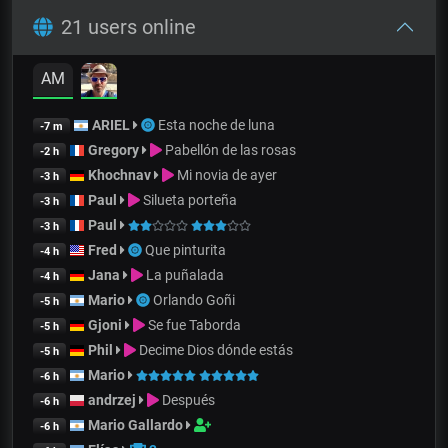
21 users online
AM
ARIEL
Esta noche de luna
-7 m
Gregory
Pabellón de las rosas
-2 h
Khochnav
Mi novia de ayer
-3 h
Paul
Silueta porteña
-3 h
Paul
-3 h
Fred
Que pinturita
-4 h
Jana
La puñalada
-4 h
Mario
Orlando Goñi
-5 h
Gjoni
Se fue Taborda
-5 h
Phil
Decime Dios dónde estás
-5 h
Mario
-6 h
andrzej
Después
-6 h
Mario Gallardo
-6 h