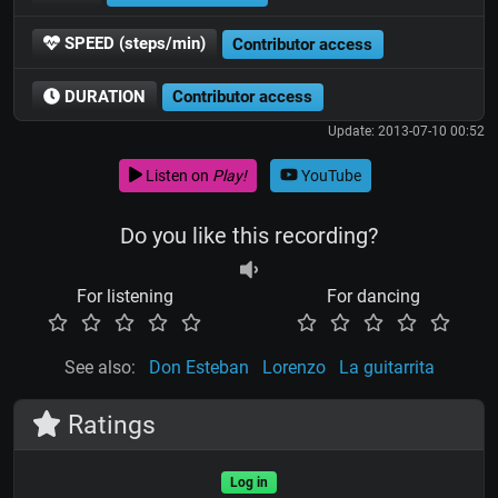
SPEED (steps/min)
Contributor access
DURATION
Contributor access
Update: 2013-07-10 00:52
Listen on
Play!
YouTube
Do you like this recording?
For listening
For dancing
See also:
Don Esteban
Lorenzo
La guitarrita
Ratings
Log in