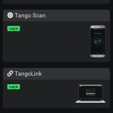
Tango Scan
Log in
TangoLink
Log in