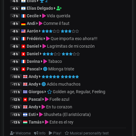
Elías
2
-6 h
Elías Delgado
-6 h
Cecile
Vida querida
-7 h
Andi
Comme il faut
-8 h
Aarón
-8 h
Frédéric
Que importa eso ahora!!!
-8 h
Daniel
Lagrimitas de mi corazón
-8 h
Daniel
-8 h
Davina
Tabaco
-9 h
Pascal
Milonga triste
-9 h
Andy
-10 h
Andy
Adiós muchachos
-11 h
Giorgos
Golden age, Regular, Feeling
-11 h
Pascal
Fuelle azul
-12 h
Andy
En tu corazon
-12 h
Esti
Shusheta (El aristócrata)
-13 h
Tamás
Este es el rey
-13 h
Welcome
Info
Play!
Musical personality test