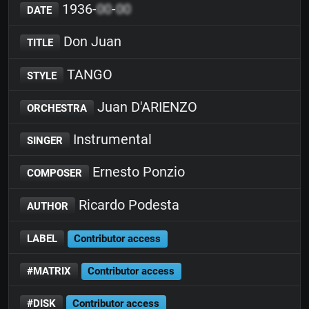
1936-
00
-
00
DATE
Don Juan
TITLE
TANGO
STYLE
Juan D'ARIENZO
ORCHESTRA
Instrumental
SINGER
Ernesto Ponzio
COMPOSER
Ricardo Podesta
AUTHOR
LABEL
Contributor access
#MATRIX
Contributor access
#DISK
Contributor access