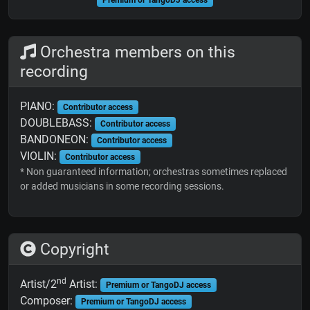
Premium or TangoDJ access
Orchestra members on this
recording
PIANO:
Contributor access
DOUBLEBASS:
Contributor access
BANDONEON:
Contributor access
VIOLIN:
Contributor access
* Non guaranteed information; orchestras sometimes replaced
or added musicians in some recording sessions.
Copyright
nd
Artist/2
Artist:
Premium or TangoDJ access
Composer:
Premium or TangoDJ access