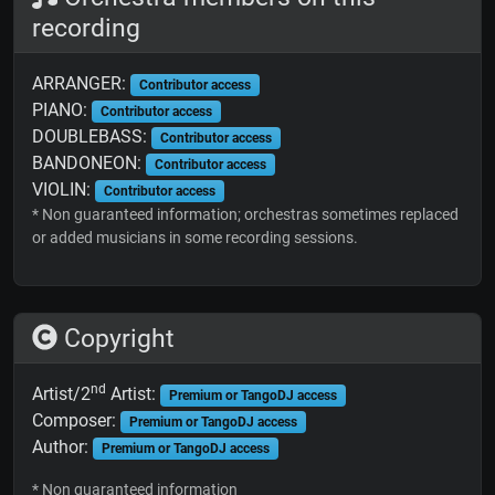
recording
ARRANGER:
Contributor access
PIANO:
Contributor access
DOUBLEBASS:
Contributor access
BANDONEON:
Contributor access
VIOLIN:
Contributor access
* Non guaranteed information; orchestras sometimes replaced
or added musicians in some recording sessions.
Copyright
nd
Artist/2
Artist:
Premium or TangoDJ access
Composer:
Premium or TangoDJ access
Author:
Premium or TangoDJ access
* Non guaranteed information