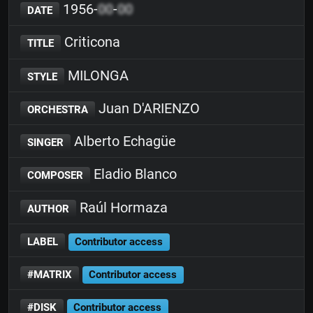
1956-
00
-
00
DATE
Criticona
TITLE
MILONGA
STYLE
Juan D'ARIENZO
ORCHESTRA
Alberto Echagüe
SINGER
Eladio Blanco
COMPOSER
Raúl Hormaza
AUTHOR
LABEL
Contributor access
#MATRIX
Contributor access
#DISK
Contributor access