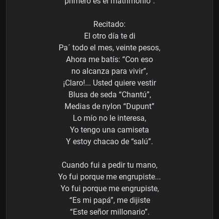
primero es el matrimonio”.
Recitado:
El otro día te di
Pa´ todo el mes, veinte pesos,
Ahora me batís: “Con eso
no alcanza para vivir”,
¡Claro!... Usted quiere vestir
Blusa de seda “Chantú”,
Medias de nylon “Dupunt”
Lo mío no le interesa,
Yo tengo una camiseta
Y estoy chacao de “salú”.
Cuando fui a pedir tu mano,
Yo fui porque me engrupiste...
Yo fui porque me engrupiste,
“Es mi papá”, me dijiste
“Este señor millonario”.