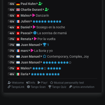
Paul Kuhn
-5 h
Charlie Durant
-5 h
Malex
Danzarín
-5 h
Julien
-5 h
Daniel
Sosiego en la noche
-6 h
Pascal
La sonrisa de mamá
-6 h
Renata
Por la vuelta
-7 h
Juan Manuel
1
-7 h
marc
La lluvia y yo
-7 h
Juan Manuel
Contemporary, Complex, Joy
-7 h
Juan Manuel
-7 h
Malex
-7 h
ilaria
-8 h
Welcome
Info
Play!
Musical personality test
TangoLink
Tango Scan
Tango Quiz
Lyrics annotation