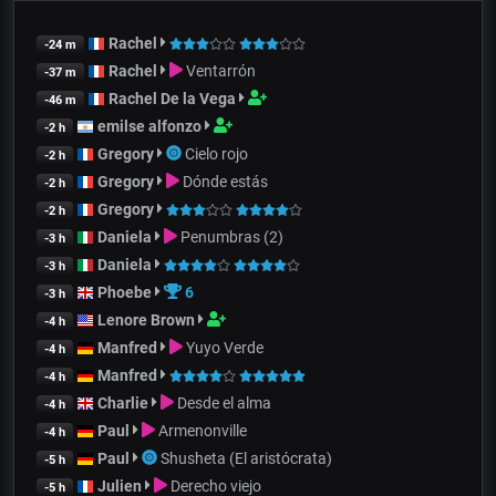
Rachel
-24 m
Rachel
Ventarrón
-37 m
Rachel De la Vega
-46 m
emilse alfonzo
-2 h
Gregory
Cielo rojo
-2 h
Gregory
Dónde estás
-2 h
Gregory
-2 h
Daniela
Penumbras (2)
-3 h
Daniela
-3 h
Phoebe
6
-3 h
Lenore Brown
-4 h
Manfred
Yuyo Verde
-4 h
Manfred
-4 h
Charlie
Desde el alma
-4 h
Paul
Armenonville
-4 h
Paul
Shusheta (El aristócrata)
-5 h
Julien
Derecho viejo
-5 h