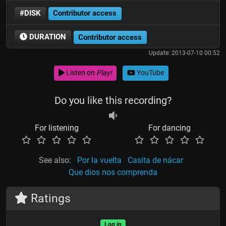
#DISK
Contributor access
DURATION
Contributor access
Update: 2013-07-10 00:52
Listen on
Play!
YouTube
Do you like this recording?
For listening
For dancing
See also:
Por la vuelta
Casita de nácar
Que dios nos comprenda
Ratings
Log in