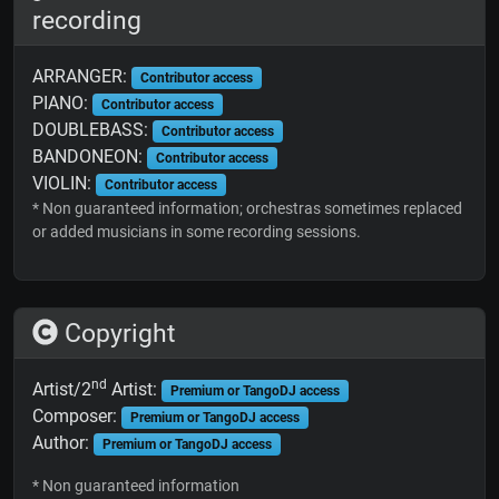
recording
ARRANGER:
Contributor access
PIANO:
Contributor access
DOUBLEBASS:
Contributor access
BANDONEON:
Contributor access
VIOLIN:
Contributor access
* Non guaranteed information; orchestras sometimes replaced
or added musicians in some recording sessions.
Copyright
nd
Artist/2
Artist:
Premium or TangoDJ access
Composer:
Premium or TangoDJ access
Author:
Premium or TangoDJ access
* Non guaranteed information