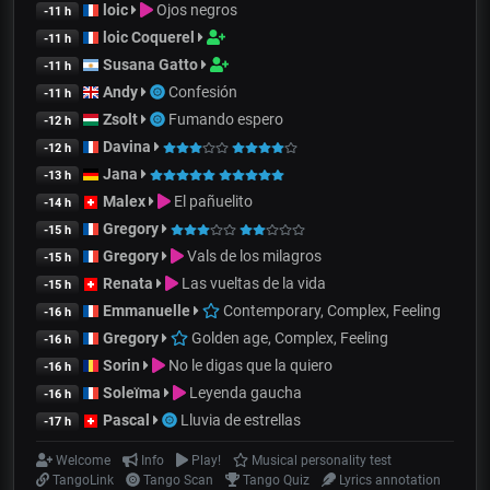
loic
Ojos negros
-11 h
loic Coquerel
-11 h
Susana Gatto
-11 h
Andy
Confesión
-11 h
Zsolt
Fumando espero
-12 h
Davina
-12 h
Jana
-13 h
Malex
El pañuelito
-14 h
Gregory
-15 h
Gregory
Vals de los milagros
-15 h
Renata
Las vueltas de la vida
-15 h
Emmanuelle
Contemporary, Complex, Feeling
-16 h
Gregory
Golden age, Complex, Feeling
-16 h
Sorin
No le digas que la quiero
-16 h
Soleïma
Leyenda gaucha
-16 h
Pascal
Lluvia de estrellas
-17 h
Welcome
Info
Play!
Musical personality test
TangoLink
Tango Scan
Tango Quiz
Lyrics annotation