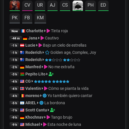
CV
UR
AJ
CS
PH
ED
PK
FB
KM
Charlotte
Tinta roja
Now
Jana
Cautivo
-44 m
Lucie
Bajo un cielo de estrellas
-1 h
Roderich
Golden age, Complex, Joy
-1 h
Roderich
-1 h
Manfred
No me extraña
-2 h
Pepito Lito
-3 h
CG
-4 h
Valentin
Cómo se pianta la vida
-4 h
moreno
Yo también quiero cantar
-4 h
ARIEL
La bordona
-5 h
Scott Cantu
-7 h
Khochnav
Tango brujo
-9 h
Michael
Esta noche de luna
-9 h