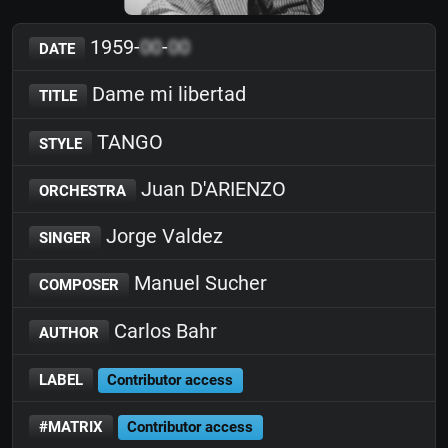
1959-
00
-
00
DATE
Dame mi libertad
TITLE
TANGO
STYLE
Juan D'ARIENZO
ORCHESTRA
Jorge Valdez
SINGER
Manuel Sucher
COMPOSER
Carlos Bahr
AUTHOR
LABEL
Contributor access
#MATRIX
Contributor access