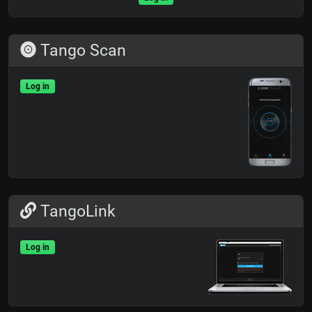
Tango Scan
Log in
TangoLink
Log in