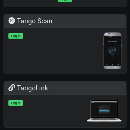
Tango Scan
Log in
TangoLink
Log in