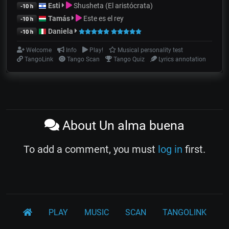
Esti
Shusheta (El aristócrata)
-10 h
Tamás
Este es el rey
-10 h
Daniela
-10 h
Welcome
Info
Play!
Musical personality test
TangoLink
Tango Scan
Tango Quiz
Lyrics annotation
About Un alma buena
To add a comment, you must
log in
first.
PLAY
MUSIC
SCAN
TANGOLINK