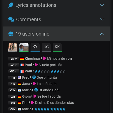
Lyrics annotations
Comments
19 users online
KY
UC
KK
Khochnav
Mi novia de ayer
-26 m
Paul
Silueta porteña
-48 m
Paul
-50 m
Fred
Que pinturita
-1 h
Jana
La puñalada
-1 h
Mario
Orlando Goñi
-2 h
Gjoni
Se fue Taborda
-2 h
Phil
Decime Dios dónde estás
-2 h
Mario
-3 h