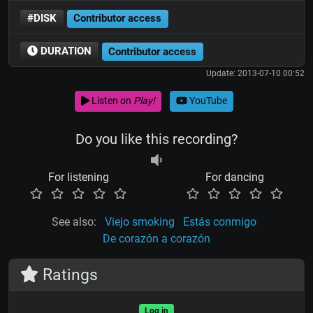
#DISK
Contributor access
DURATION
Contributor access
Update: 2013-07-10 00:52
Listen on
Play!
YouTube
Do you like this recording?
For listening
For dancing
See also:
Viejo smoking
Estás conmigo
De corazón a corazón
Ratings
Log in