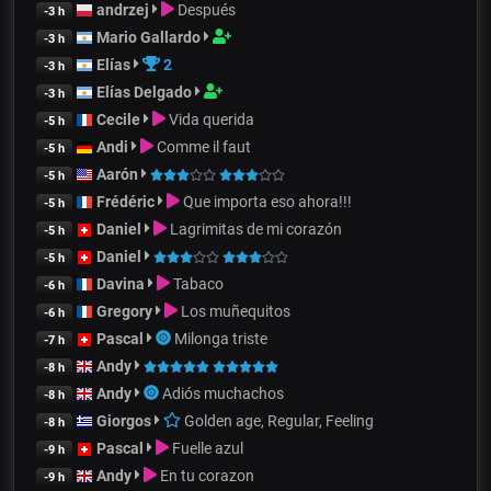
andrzej
Después
-3 h
Mario Gallardo
-3 h
Elías
2
-3 h
Elías Delgado
-3 h
Cecile
Vida querida
-5 h
Andi
Comme il faut
-5 h
Aarón
-5 h
Frédéric
Que importa eso ahora!!!
-5 h
Daniel
Lagrimitas de mi corazón
-5 h
Daniel
-5 h
Davina
Tabaco
-6 h
Gregory
Los muñequitos
-6 h
Pascal
Milonga triste
-7 h
Andy
-8 h
Andy
Adiós muchachos
-8 h
Giorgos
Golden age, Regular, Feeling
-8 h
Pascal
Fuelle azul
-9 h
Andy
En tu corazon
-9 h