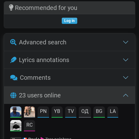
Recommended for you
Log in
Advanced search
Lyrics annotations
Comments
23 users online
PN
YB
TV
OД
BG
LA
RC