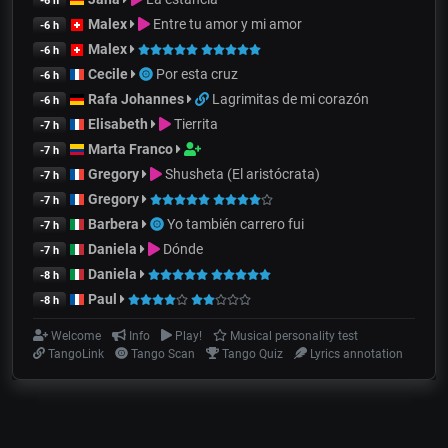
-6 h
Malex
Entre tu amor y mi amor
-6 h
Malex
-6 h
Cecile
Por esta cruz
-6 h
Rafa Johannes
Lagrimitas de mi corazón
-6 h
Elisabeth
Tierrita
-7 h
Marta Franco
-7 h
Gregory
Shusheta (El aristócrata)
-7 h
Gregory
-7 h
Barbera
Yo también carrero fui
-7 h
Daniela
Dónde
-7 h
Daniela
-8 h
Paul
-8 h
Welcome
Info
Play!
Musical personality test
TangoLink
Tango Scan
Tango Quiz
Lyrics annotation