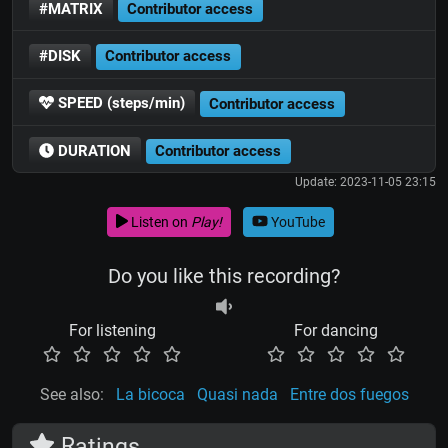
#MATRIX
Contributor access
#DISK
Contributor access
SPEED (steps/min)
Contributor access
DURATION
Contributor access
Update: 2023-11-05 23:15
Listen on
Play!
YouTube
Do you like this recording?
For listening
For dancing
See also:
La bicoca
Quasi nada
Entre dos fuegos
Ratings