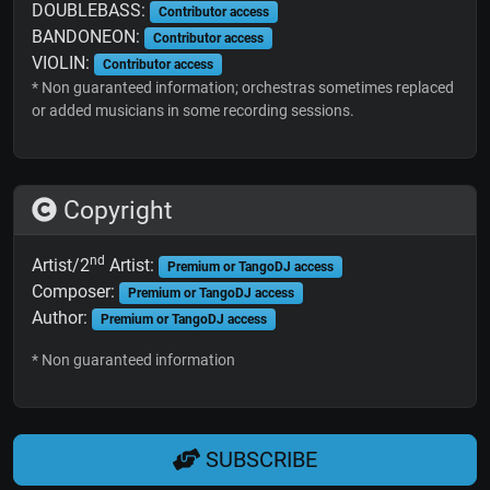
DOUBLEBASS:
Contributor access
BANDONEON:
Contributor access
VIOLIN:
Contributor access
* Non guaranteed information; orchestras sometimes replaced
or added musicians in some recording sessions.
Copyright
nd
Artist/2
Artist:
Premium or TangoDJ access
Composer:
Premium or TangoDJ access
Author:
Premium or TangoDJ access
* Non guaranteed information
SUBSCRIBE