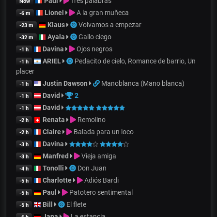
Paul
Tres palabras
Now
Lionel
A la gran muñeca
-6 m
Klaus
Volvamos a empezar
-23 m
Ayala
Gallo ciego
-32 m
Davina
Ojos negros
-1 h
ARIEL
Pedacito de cielo, Romance de barrio, Un
-1 h
placer
Justin Dawson
Manoblanca (Mano blanca)
-1 h
David
2
-1 h
David
-1 h
Renata
Remolino
-2 h
Claire
Balada para un loco
-2 h
Davina
-3 h
Manfred
Vieja amiga
-3 h
Tonolli
Don Juan
-4 h
Charlotte
Adiós Bardi
-5 h
Paul
Patotero sentimental
-5 h
Bill
El flete
-5 h
Jana
La estancia