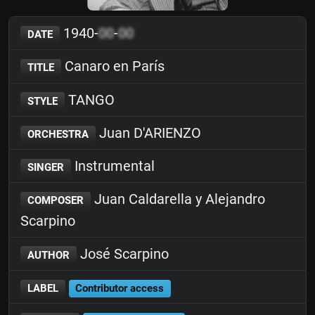
1940-
00
-
00
DATE
Canaro en París
TITLE
TANGO
STYLE
Juan D'ARIENZO
ORCHESTRA
Instrumental
SINGER
Juan Caldarella y Alejandro
COMPOSER
Scarpino
José Scarpino
AUTHOR
LABEL
Contributor access