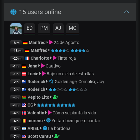
15 users online
ED
PM
AJ
MG
Manfred
24 de Agosto
-8 m
Manfred
-18 m
Charlotte
Tinta roja
-20 m
Jana
Cautivo
-1 h
Lucie
Bajo un cielo de estrellas
-1 h
Roderich
Golden age, Complex, Joy
-2 h
Roderich
-2 h
Pepito Lito
-4 h
CG
-4 h
Valentin
Cómo se pianta la vida
-4 h
moreno
Yo también quiero cantar
-4 h
ARIEL
La bordona
-5 h
Scott Cantu
-7 h