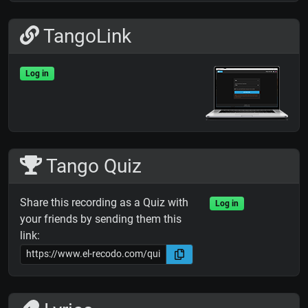
TangoLink
Log in
Tango Quiz
Share this recording as a Quiz with
Log in
your friends by sending them this
link: