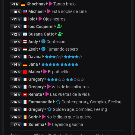
Khochnav
Tango brujo
-9 h
Michael
Esta noche de luna
-10 h
loic
Ojos negros
-11 h
loic Coquerel
-12 h
Susana Gatto
-12 h
Andy
Confesión
-12 h
Zsolt
Fumando espero
-12 h
Davina
-12 h
Jana
-14 h
Malex
El pañuelito
-15 h
Gregory
-15 h
Gregory
Vals de los milagros
-15 h
Renata
Las vueltas de la vida
-16 h
Emmanuelle
Contemporary, Complex, Feeling
-16 h
Gregory
Golden age, Complex, Feeling
-16 h
Sorin
No le digas que la quiero
-16 h
Soleïma
Leyenda gaucha
-17 h