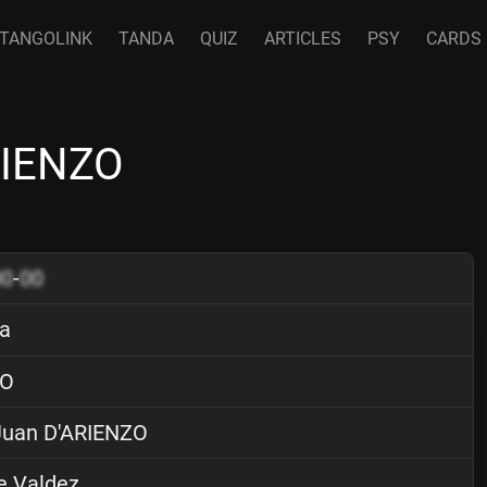
TANGOLINK
TANDA
QUIZ
ARTICLES
PSY
CARDS
RIENZO
00
-
00
a
O
uan D'ARIENZO
e Valdez