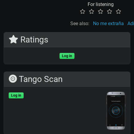
For listening
See also:
No me extraña
Ad
Ratings
Log in
Tango Scan
Log in