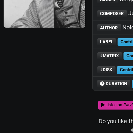
Ju
COMPOSER
Nol
AUTHOR
LABEL
Contri
#MATRIX
Con
#DISK
Contri
DURATION
Listen on
Play!
Do you like t