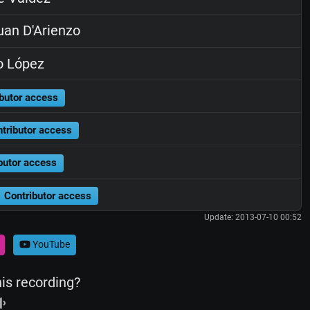
an D'Arienzo
o López
butor access
tributor access
butor access
Contributor access
Update: 2013-07-10 00:52
YouTube
his recording?