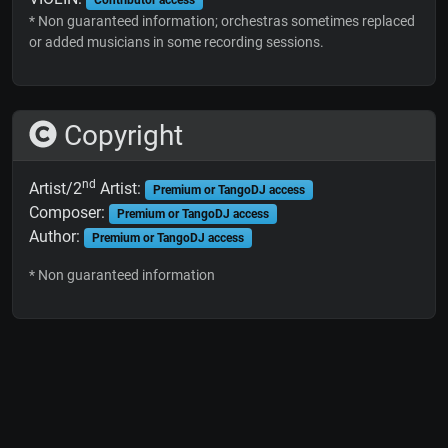
* Non guaranteed information; orchestras sometimes replaced
or added musicians in some recording sessions.
Copyright
nd
Artist/2
Artist:
Premium or TangoDJ access
Composer:
Premium or TangoDJ access
Author:
Premium or TangoDJ access
* Non guaranteed information