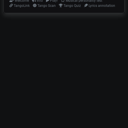
Welcome
Info
Play!
Musical personality test
TangoLink
Tango Scan
Tango Quiz
Lyrics annotation