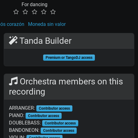
For dancing
iós corazón
Moneda sin valor
Tanda Builder
Premium or TangoDJ access
Orchestra members on this
recording
ARRANGER:
Contributor access
PIANO:
Contributor access
DOUBLEBASS:
Contributor access
BANDONEON:
Contributor access
VIOLIN:
Contributor access