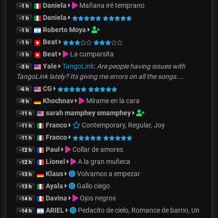
Daniela
Mañana iré temprano
-1 h
Daniela
-1 h
Roberto Moya
-1 h
Beat
-1 h
Beat
La cumparsita
-1 h
Yale
TangoLink
:
Are people having issues with
-3 h
TangoLink lately? Its giving me errors on all the songs....
CG
-6 h
Khochnav
Mírame en la cara
-9 h
sarah mamphey smamphey
-11 h
Franco
Contemporary, Regular, Joy
-11 h
Franco
-11 h
Paul
Collar de amores
-12 h
Lionel
A la gran muñeca
-12 h
Klaus
Volvamos a empezar
-13 h
Ayala
Gallo ciego
-13 h
Davina
Ojos negros
-14 h
ARIEL
Pedacito de cielo, Romance de barrio, Un
-14 h