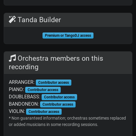
Tanda Builder
Premium or TangoDJ access
Orchestra members on this
recording
ARRANGER:
Contributor access
PIANO:
Contributor access
DOUBLEBASS:
Contributor access
BANDONEON:
Contributor access
VIOLIN:
Contributor access
* Non guaranteed information; orchestras sometimes replaced
or added musicians in some recording sessions.