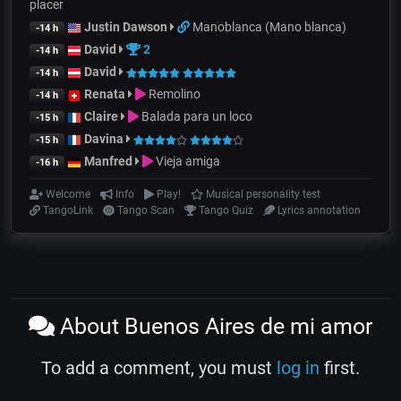
placer
Justin Dawson
Manoblanca (Mano blanca)
-14 h
David
2
-14 h
David
-14 h
Renata
Remolino
-14 h
Claire
Balada para un loco
-15 h
Davina
-15 h
Manfred
Vieja amiga
-16 h
Welcome
Info
Play!
Musical personality test
TangoLink
Tango Scan
Tango Quiz
Lyrics annotation
About Buenos Aires de mi amor
To add a comment, you must
log in
first.