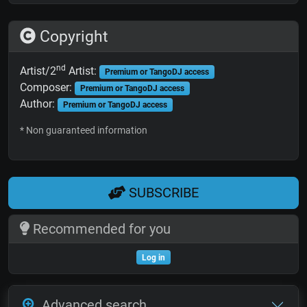
Copyright
nd
Artist/2
Artist:
Premium or TangoDJ access
Composer:
Premium or TangoDJ access
Author:
Premium or TangoDJ access
* Non guaranteed information
SUBSCRIBE
Recommended for you
Log in
Advanced search