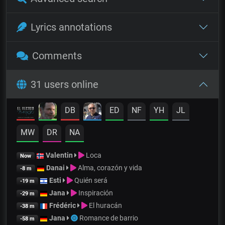
Lyrics annotations
Comments
31 users online
DB
ED
NF
YH
JL
MW
DR
NA
Valentin
Loca
Now
Danai
Alma, corazón y vida
-8 m
Esti
Quién será
-19 m
Jana
Inspiración
-29 m
Frédéric
El huracán
-38 m
Jana
Romance de barrio
-58 m