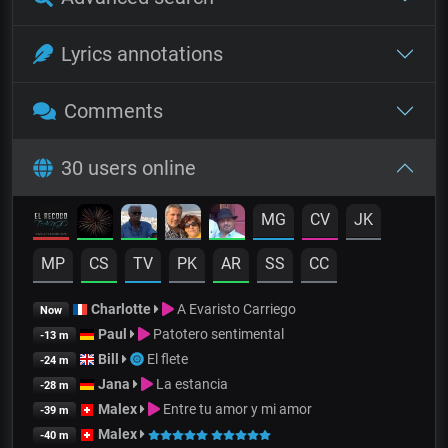
Lyrics annotations
Comments
30 users online
MG
CV
JK
MP
CS
TV
PK
AR
SS
CC
Charlotte
A Evaristo Carriego
Now
Paul
Patotero sentimental
-13 m
Bill
El flete
-24 m
Jana
La estancia
-28 m
Malex
Entre tu amor y mi amor
-39 m
Malex
-40 m