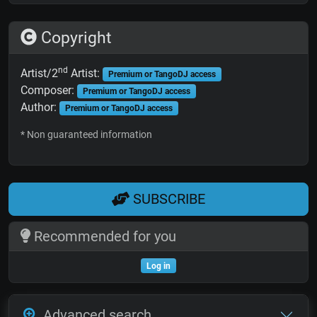
Copyright
nd
Artist/2
Artist:
Premium or TangoDJ access
Composer:
Premium or TangoDJ access
Author:
Premium or TangoDJ access
* Non guaranteed information
SUBSCRIBE
Recommended for you
Log in
Advanced search