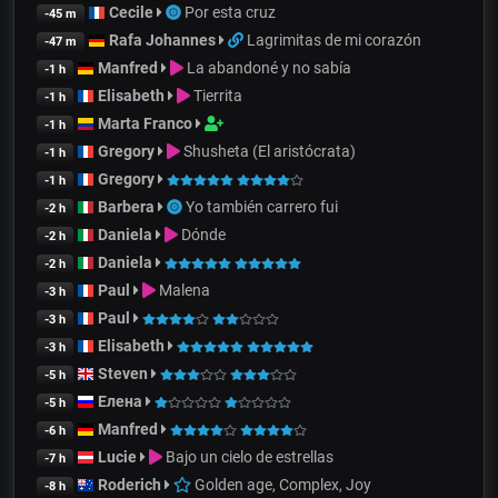
Cecile
Por esta cruz
-45 m
Rafa Johannes
Lagrimitas de mi corazón
-47 m
Manfred
La abandoné y no sabía
-1 h
Elisabeth
Tierrita
-1 h
Marta Franco
-1 h
Gregory
Shusheta (El aristócrata)
-1 h
Gregory
-1 h
Barbera
Yo también carrero fui
-2 h
Daniela
Dónde
-2 h
Daniela
-2 h
Paul
Malena
-3 h
Paul
-3 h
Elisabeth
-3 h
Steven
-5 h
Елена
-5 h
Manfred
-6 h
Lucie
Bajo un cielo de estrellas
-7 h
Roderich
Golden age, Complex, Joy
-8 h