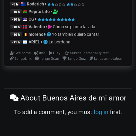
Roderich
-8 h
Pepito Lito
-10 h
CG
-10 h
Valentin
Cómo se pianta la vida
-10 h
moreno
Yo también quiero cantar
-10 h
ARIEL
La bordona
-11 h
Welcome
Info
Play!
Musical personality test
TangoLink
Tango Scan
Tango Quiz
Lyrics annotation
About Buenos Aires de mi amor
To add a comment, you must
log in
first.