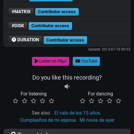
#MATRIX
Contributor access
#DISK
Contributor access
DURATION
Contributor access
Update: 2013-07-10 00:52
Listen on
Play!
YouTube
Do you like this recording?
For listening
For dancing
See also:
El vals de los 15 años
Cumpleaños de mi esposa
Mi novia de ayer