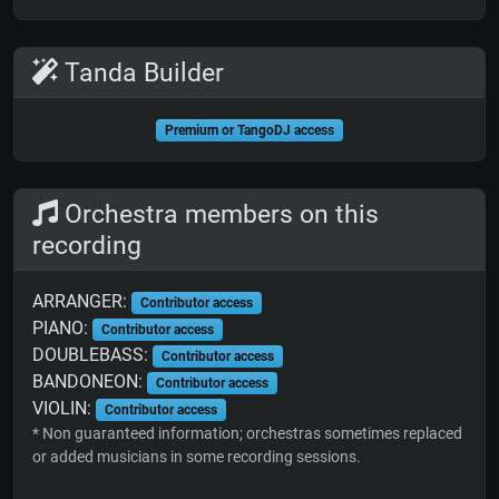
Tanda Builder
Premium or TangoDJ access
Orchestra members on this
recording
ARRANGER:
Contributor access
PIANO:
Contributor access
DOUBLEBASS:
Contributor access
BANDONEON:
Contributor access
VIOLIN:
Contributor access
* Non guaranteed information; orchestras sometimes replaced
or added musicians in some recording sessions.