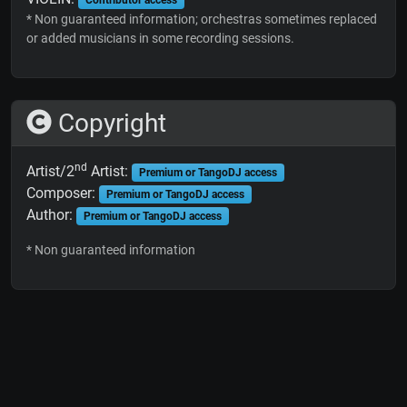
* Non guaranteed information; orchestras sometimes replaced
or added musicians in some recording sessions.
Copyright
nd
Artist/2
Artist:
Premium or TangoDJ access
Composer:
Premium or TangoDJ access
Author:
Premium or TangoDJ access
* Non guaranteed information