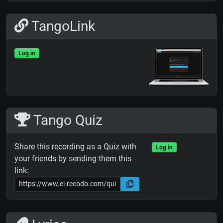
TangoLink
Log in
Tango Quiz
Share this recording as a Quiz with
Log in
your friends by sending them this
link: