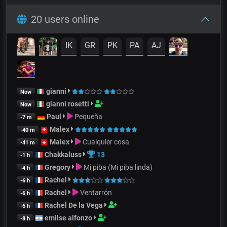
20 users online
IK
GR
PK
PA
AJ
gianni
Now
gianni rosetti
Now
Paul
Pequeña
-7 m
Malex
-40 m
Malex
Cualquier cosa
-41 m
Chakkaluss
13
-1 h
Gregory
Mi piba (Mi piba linda)
-4 h
Rachel
-6 h
Rachel
Ventarrón
-6 h
Rachel De la Vega
-6 h
emilse alfonzo
-8 h