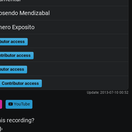
osendo Mendizabal
ero Exposito
butor access
tributor access
butor access
Contributor access
Update: 2013-07-10 00:52
YouTube
his recording?