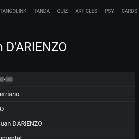
TANGOLINK
TANDA
QUIZ
ARTICLES
PSY
CARDS
an D'ARIENZO
00
-
00
erriano
O
uan D'ARIENZO
rumental