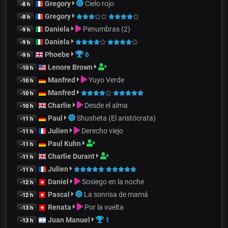
Gregory
Cielo rojo
-8 h
Gregory
-8 h
Daniela
Penumbras (2)
-9 h
Daniela
-9 h
Phoebe
6
-9 h
Lenore Brown
-10 h
Manfred
Yuyo Verde
-10 h
Manfred
-10 h
Charlie
Desde el alma
-10 h
Paul
Shusheta (El aristócrata)
-11 h
Julien
Derecho viejo
-11 h
Paul Kuhn
-11 h
Charlie Durant
-11 h
Julien
-11 h
Daniel
Sosiego en la noche
-12 h
Pascal
La sonrisa de mamá
-12 h
Renata
Por la vuelta
-13 h
Juan Manuel
1
-13 h