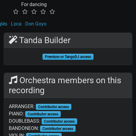
For dancing
glés
Loca
Don Goyo
Tanda Builder
Premium or TangoDJ access
Orchestra members on this
recording
ARRANGER:
Contributor access
PIANO:
Contributor access
DOUBLEBASS:
Contributor access
BANDONEON:
Contributor access
VIOLIN:
Contributor access