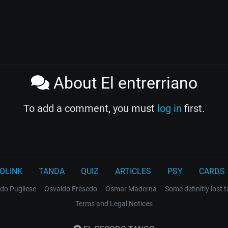
About El entrerriano
To add a comment, you must
log in
first.
OLINK
TANDA
QUIZ
ARTICLES
PSY
CARDS
do Pugliese
Osvaldo Fresedo
Osmar Maderna
Some definitly lost 
Terms and Legal Notices