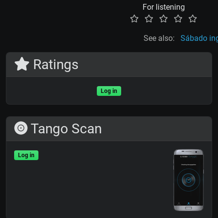
For listening
See also:
Sábado in
Ratings
Log in
Tango Scan
Log in