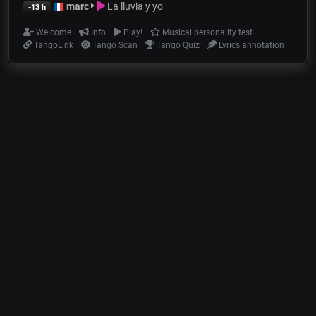
marc
La lluvia y yo
-13 h
Welcome
Info
Play!
Musical personality test
TangoLink
Tango Scan
Tango Quiz
Lyrics annotation