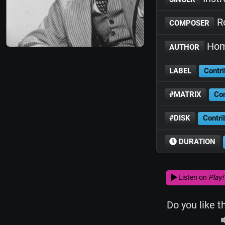
R
COMPOSER
Hom
AUTHOR
LABEL
Contri
#MATRIX
Con
#DISK
Contri
DURATION
Listen on
Play!
Do you like t