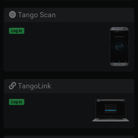
Tango Scan
Log in
TangoLink
Log in