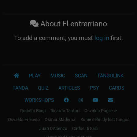
About El entrerriano
To add a comment, you must
log in
first.
PLAY
MUSIC
SCAN
TANGOLINK
TANDA
QUIZ
ARTICLES
PSY
CARDS
WORKSHOPS
Rodolfo Biagi
Ricardo Tanturi
Osvaldo Pugliese
Osvaldo Fresedo
Osmar Maderna
Some definitly lost tangos
Juan D'Arienzo
Carlos Di Sarli