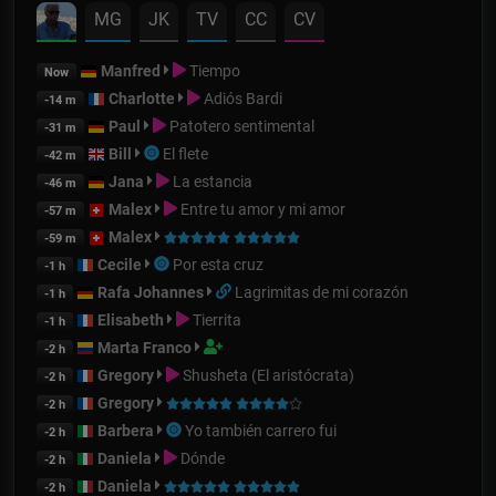
MG
JK
TV
CC
CV
Manfred
Tiempo
Now
Charlotte
Adiós Bardi
-14 m
Paul
Patotero sentimental
-31 m
Bill
El flete
-42 m
Jana
La estancia
-46 m
Malex
Entre tu amor y mi amor
-57 m
Malex
-59 m
Cecile
Por esta cruz
-1 h
Rafa Johannes
Lagrimitas de mi corazón
-1 h
Elisabeth
Tierrita
-1 h
Marta Franco
-2 h
Gregory
Shusheta (El aristócrata)
-2 h
Gregory
-2 h
Barbera
Yo también carrero fui
-2 h
Daniela
Dónde
-2 h
Daniela
-2 h