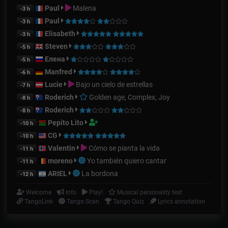
Paul
Malena
-3 h
Paul
-3 h
Elisabeth
-3 h
Steven
-5 h
Елена
-5 h
Manfred
-6 h
Lucie
Bajo un cielo de estrellas
-7 h
Roderich
Golden age, Complex, Joy
-8 h
Roderich
-8 h
Pepito Lito
-10 h
CG
-10 h
Valentin
Cómo se pianta la vida
-11 h
moreno
Yo también quiero cantar
-11 h
ARIEL
La bordona
-12 h
Welcome
Info
Play!
Musical personality test
TangoLink
Tango Scan
Tango Quiz
Lyrics annotation