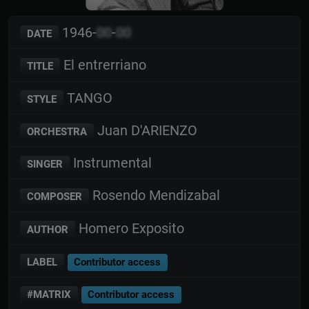
1946-
00
-
00
DATE
El entrerriano
TITLE
TANGO
STYLE
Juan D'ARIENZO
ORCHESTRA
Instrumental
SINGER
Rosendo Mendizabal
COMPOSER
Homero Exposito
AUTHOR
LABEL
Contributor access
#MATRIX
Contributor access