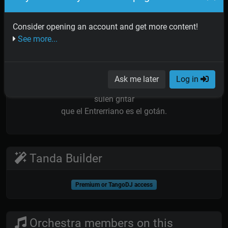
Todo corazón para el amor
me dio la vida
y alguna herida
Consider opening an account and get more content!
de vez en vez,
See more...
para saber lo peor.
Todo corazón para bailar
haciendo cortes
Ask me later
Log in
y al Sur y al Norte
sulen gritar
que el Entrerriano es el gotán.
Tanda Builder
Premium or TangoDJ access
Orchestra members on this