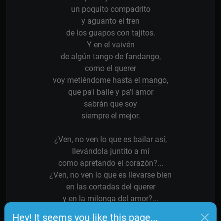
un poquito compadrito
y aguanto el tren
de los guapos con tajitos.
Y en el vaivén
de algún tango de fandango,
como el querer
voy metiéndome hasta el
mango
,
que pa'l baile y pa'l amor
sabrán que soy
siempre el mejor.
¿Ven, no ven lo que es bailar así,
llevándola juntito a mí
como apretando el corazón?...
¿Ven, no ven lo que es llevarse bien
en las cortadas del querer
y en la milonga del amor?...
Hey! It seems you like this page...