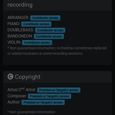
recording
ARRANGER:
Contributor access
PIANO:
Contributor access
DOUBLEBASS:
Contributor access
BANDONEON:
Contributor access
VIOLIN:
Contributor access
* Non guaranteed information; orchestras sometimes replaced
or added musicians in some recording sessions.
Copyright
nd
Artist/2
Artist:
Premium or TangoDJ access
Composer:
Premium or TangoDJ access
Author:
Premium or TangoDJ access
* Non guaranteed information