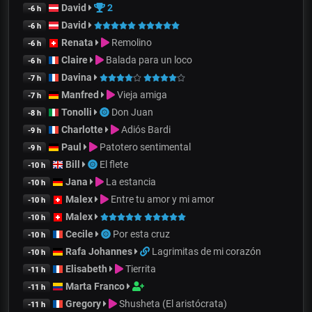
David
2
-6 h
David
-6 h
Renata
Remolino
-6 h
Claire
Balada para un loco
-6 h
Davina
-7 h
Manfred
Vieja amiga
-7 h
Tonolli
Don Juan
-8 h
Charlotte
Adiós Bardi
-9 h
Paul
Patotero sentimental
-9 h
Bill
El flete
-10 h
Jana
La estancia
-10 h
Malex
Entre tu amor y mi amor
-10 h
Malex
-10 h
Cecile
Por esta cruz
-10 h
Rafa Johannes
Lagrimitas de mi corazón
-10 h
Elisabeth
Tierrita
-11 h
Marta Franco
-11 h
Gregory
Shusheta (El aristócrata)
-11 h