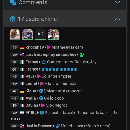
Comments
17 users online
AD
Khochnav
Mírame en la cara
-1 h
sarah mamphey smamphey
-2 h
Franco
Contemporary, Regular, Joy
-3 h
Franco
-3 h
Paul
Collar de amores
-4 h
Lionel
A la gran muñeca
-4 h
Klaus
Volvamos a empezar
-4 h
Ayala
Gallo ciego
-4 h
Davina
Ojos negros
-5 h
ARIEL
Pedacito de cielo, Romance de barrio, Un
-5 h
placer
Justin Dawson
Manoblanca (Mano blanca)
-5 h