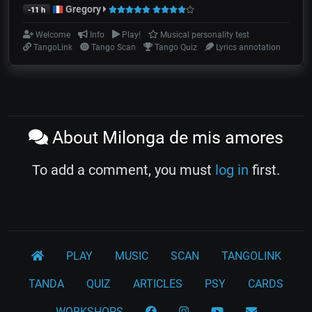
Gregory
-11 h
Welcome
Info
Play!
Musical personality test
TangoLink
Tango Scan
Tango Quiz
Lyrics annotation
About Milonga de mis amores
To add a comment, you must
log in
first.
PLAY
MUSIC
SCAN
TANGOLINK
TANDA
QUIZ
ARTICLES
PSY
CARDS
WORKSHOPS