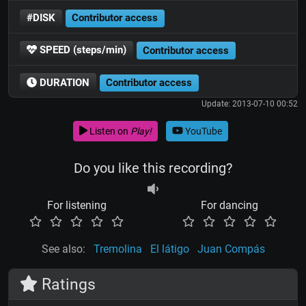
#DISK
Contributor access
SPEED (steps/min)
Contributor access
DURATION
Contributor access
Update: 2013-07-10 00:52
Listen on
Play!
YouTube
Do you like this recording?
For listening
For dancing
See also:
Tremolina
El látigo
Juan Compás
Ratings