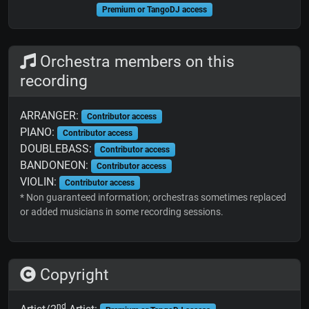
Premium or TangoDJ access
Orchestra members on this
recording
ARRANGER:
Contributor access
PIANO:
Contributor access
DOUBLEBASS:
Contributor access
BANDONEON:
Contributor access
VIOLIN:
Contributor access
* Non guaranteed information; orchestras sometimes replaced
or added musicians in some recording sessions.
Copyright
nd