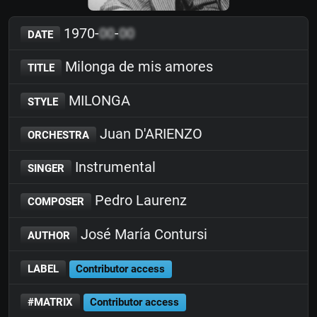
1970-
00
-
00
DATE
Milonga de mis amores
TITLE
MILONGA
STYLE
Juan D'ARIENZO
ORCHESTRA
Instrumental
SINGER
Pedro Laurenz
COMPOSER
José María Contursi
AUTHOR
LABEL
Contributor access
#MATRIX
Contributor access