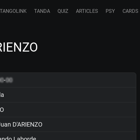
TANGOLINK
TANDA
QUIZ
ARTICLES
PSY
CARDS
ARIENZO
00
-
00
da
O
uan D'ARIENZO
ndo Laborde