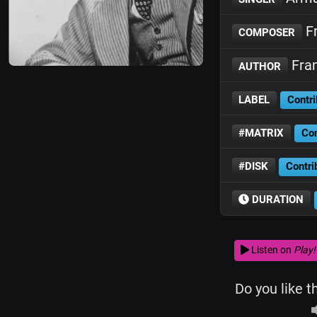
Fr
COMPOSER
Fran
AUTHOR
LABEL
Contri
#MATRIX
Con
#DISK
Contri
DURATION
Listen on
Play!
Do you like t