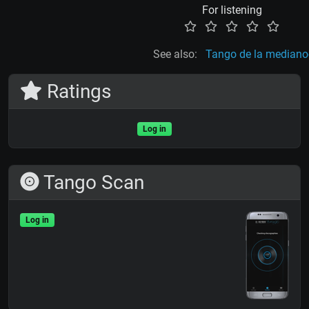
For listening
See also:
Tango de la median
Ratings
Log in
Tango Scan
Log in