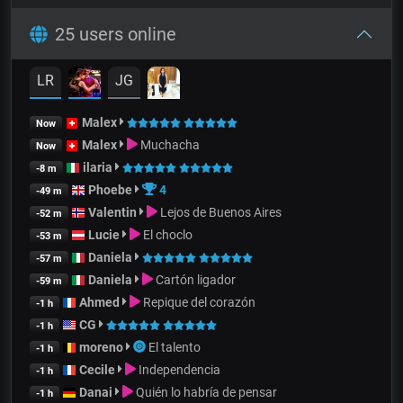
25 users online
LR
JG
Malex
Now
Malex
Muchacha
Now
ilaria
-8 m
Phoebe
4
-49 m
Valentin
Lejos de Buenos Aires
-52 m
Lucie
El choclo
-53 m
Daniela
-57 m
Daniela
Cartón ligador
-59 m
Ahmed
Repique del corazón
-1 h
CG
-1 h
moreno
El talento
-1 h
Cecile
Independencia
-1 h
Danai
Quién lo habría de pensar
-1 h