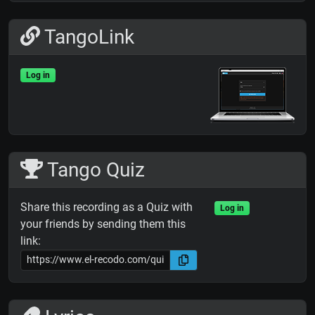
TangoLink
Log in
Tango Quiz
Share this recording as a Quiz with
Log in
your friends by sending them this
link: