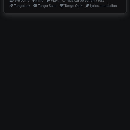
Welcome
Info
Play!
Musical personality test
TangoLink
Tango Scan
Tango Quiz
Lyrics annotation