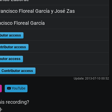
ancisco Floreal García y José Zas
cisco Floreal García
butor access
tributor access
butor access
Contributor access
Update: 2013-07-10 00:52
YouTube
his recording?