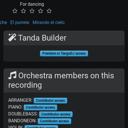
For dancing
oche
El purrete
Mirando el cielo
Tanda Builder
Premium or TangoDJ access
Orchestra members on this
recording
ARRANGER:
Contributor access
PIANO:
Contributor access
DOUBLEBASS:
Contributor access
BANDONEON:
Contributor access
VIOLIN:
Contributor access