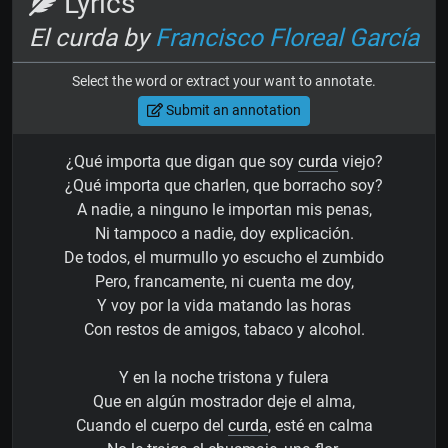
Lyrics
El curda by
Francisco Floreal García
Select the word or extract your want to annotate.
Submit an annotation
¿Qué importa que digan que soy
curda
viejo?
¿Qué importa que charlen, que borracho soy?
A nadie, a ninguno le importan mis penas,
Ni tampoco a nadie, doy explicación.
De todos, el murmullo yo escucho el zumbido
Pero, francamente, ni cuenta me doy,
Y voy por la vida matando las horas
Con restos de amigos, tabaco y alcohol.
Y en la noche tristona y fulera
Que en algún mostrador deje el alma,
Cuando el cuerpo del
curda
, esté en calma