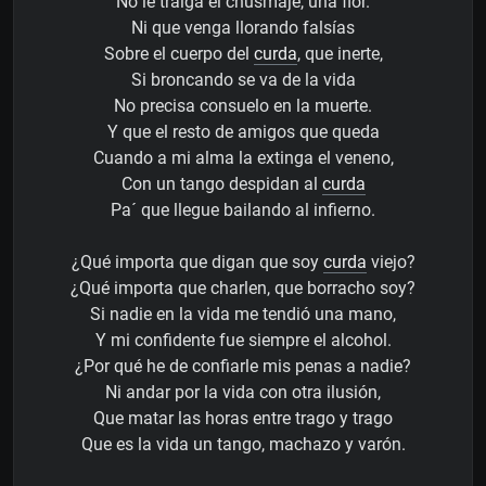
No le traiga el chusmaje, una flor.
Ni que venga llorando falsías
Sobre el cuerpo del
curda
, que inerte,
Si broncando se va de la vida
No precisa consuelo en la muerte.
Y que el resto de amigos que queda
Cuando a mi alma la extinga el veneno,
Con un tango despidan al
curda
Pa´ que llegue bailando al infierno.
¿Qué importa que digan que soy
curda
viejo?
¿Qué importa que charlen, que borracho soy?
Si nadie en la vida me tendió una mano,
Y mi confidente fue siempre el alcohol.
¿Por qué he de confiarle mis penas a nadie?
Ni andar por la vida con otra ilusión,
Que matar las horas entre trago y trago
Que es la vida un tango, machazo y varón.