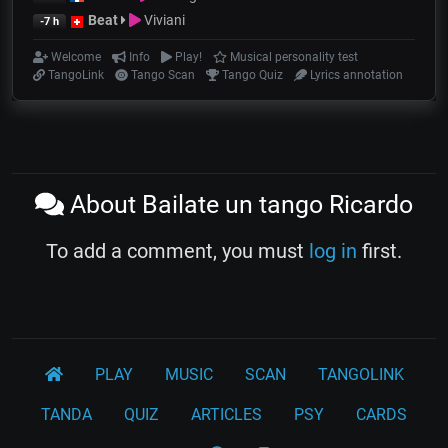
Beat
Viviani
-7 h
Welcome
Info
Play!
Musical personality test
TangoLink
Tango Scan
Tango Quiz
Lyrics annotation
About Bailate un tango Ricardo
To add a comment, you must
log in
first.
PLAY
MUSIC
SCAN
TANGOLINK
TANDA
QUIZ
ARTICLES
PSY
CARDS