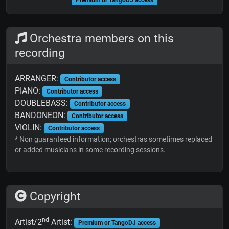
Orchestra members on this
recording
ARRANGER:
Contributor access
PIANO:
Contributor access
DOUBLEBASS:
Contributor access
BANDONEON:
Contributor access
VIOLIN:
Contributor access
* Non guaranteed information; orchestras sometimes replaced
or added musicians in some recording sessions.
Copyright
nd
Artist/2
Artist:
Premium or TangoDJ access