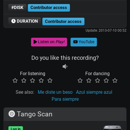
#DISK
Contributor access
DURATION
Contributor access
Update: 2013-07-10 00:52
Listen on
Play!
YouTube
Do you like this recording?
For listening
For dancing
See also:
Me diste un beso
Azul siempre azul
Para siempre
Tango Scan
Log in