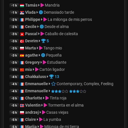
Tamás
Mandria
-1 h
Vlada
Demasiado tarde
-1 h
Philippe
La milonga de mis perros
-2 h
Cecile
Desde el alma
-2 h
Pascal
Caballo de calesita
-3 h
Devrim
5
-3 h
Marta
Tango mio
-3 h
agathe
Pequeña
-3 h
Gregory
Estudiante
-3 h
mia
Cartón ligador
-3 h
Chakkaluss
13
-4 h
Emmanuelle
Contemporary, Complex, Feeling
-4 h
Emmanuelle
-4 h
Charlotte
Tinta roja
-5 h
Valentin
Tormenta en el alma
-5 h
andrzej
Casas viejas
-5 h
Claire
La yumba
-5 h
Mariia
Milonga de mi tierra
-5 h