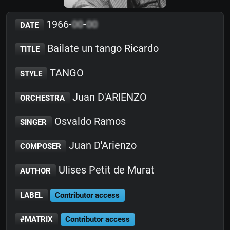
1966-
00
-
00
DATE
Bailate un tango Ricardo
TITLE
TANGO
STYLE
Juan D'ARIENZO
ORCHESTRA
Osvaldo Ramos
SINGER
Juan D'Arienzo
COMPOSER
Ulises Petit de Murat
AUTHOR
LABEL
Contributor access
#MATRIX
Contributor access