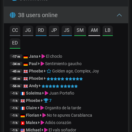
38 users online
CC
JG
RD
JP
JS
SM
AM
LB
ED
Jana
El choclo
-17 m
Paul
Sentimiento gaucho
-34 m
Phoebe
Golden age, Complex, Joy
-45 m
Phoebe
-45 m
Andy
-56 m
Soleïma
Juan Porteño
-1 h
Phoebe
7
-1 h
Claire
Organito de la tarde
-1 h
Florian
No te apures Carablanca
-1 h
Malex
Adiós corazón
-1 h
Michael
El vals soñador
-1 h