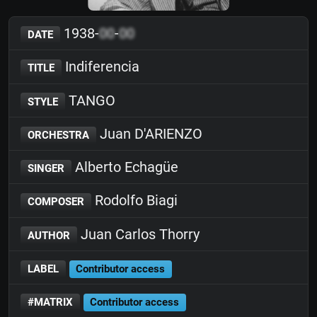
1938-
00
-
00
DATE
Indiferencia
TITLE
TANGO
STYLE
Juan D'ARIENZO
ORCHESTRA
Alberto Echagüe
SINGER
Rodolfo Biagi
COMPOSER
Juan Carlos Thorry
AUTHOR
LABEL
Contributor access
#MATRIX
Contributor access