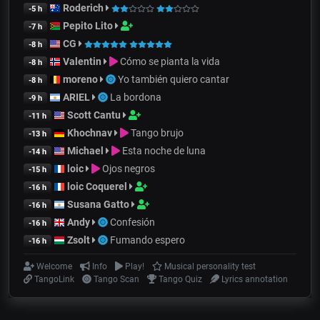
Roderich
-5 h
Pepito Lito
-7 h
CG
-8 h
Valentin
Cómo se pianta la vida
-8 h
moreno
Yo también quiero cantar
-8 h
ARIEL
La bordona
-9 h
Scott Cantu
-11 h
Khochnav
Tango brujo
-13 h
Michael
Esta noche de luna
-14 h
loic
Ojos negros
-15 h
loic Coquerel
-16 h
Susana Gatto
-16 h
Andy
Confesión
-16 h
Zsolt
Fumando espero
-16 h
Welcome
Info
Play!
Musical personality test
TangoLink
Tango Scan
Tango Quiz
Lyrics annotation