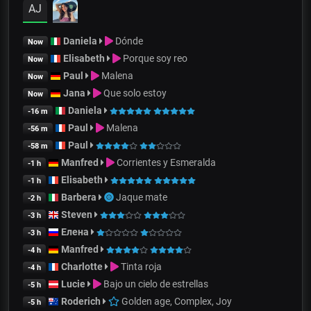
AJ
Daniela
Dónde
Now
Elisabeth
Porque soy reo
Now
Paul
Malena
Now
Jana
Que solo estoy
Now
Daniela
-16 m
Paul
Malena
-56 m
Paul
-58 m
Manfred
Corrientes y Esmeralda
-1 h
Elisabeth
-1 h
Barbera
Jaque mate
-2 h
Steven
-3 h
Елена
-3 h
Manfred
-4 h
Charlotte
Tinta roja
-4 h
Lucie
Bajo un cielo de estrellas
-5 h
Roderich
Golden age, Complex, Joy
-5 h