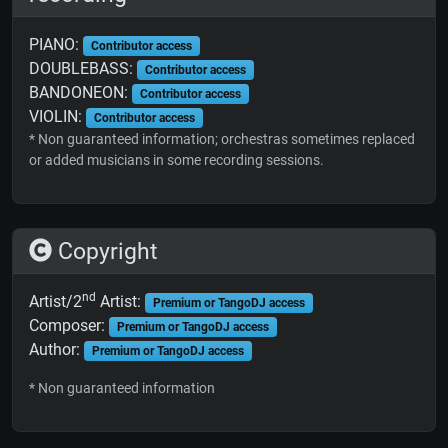
PIANO:
Contributor access
DOUBLEBASS:
Contributor access
BANDONEON:
Contributor access
VIOLIN:
Contributor access
* Non guaranteed information; orchestras sometimes replaced
or added musicians in some recording sessions.
Copyright
nd
Artist/2
Artist:
Premium or TangoDJ access
Composer:
Premium or TangoDJ access
Author:
Premium or TangoDJ access
* Non guaranteed information