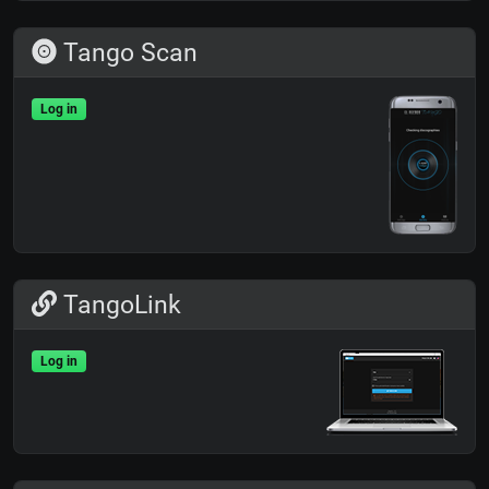
Tango Scan
Log in
TangoLink
Log in