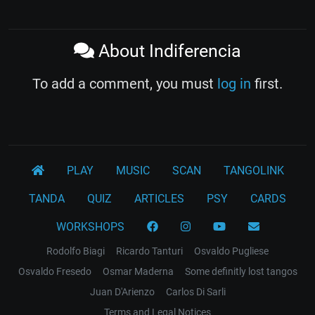
About Indiferencia
To add a comment, you must
log in
first.
PLAY
MUSIC
SCAN
TANGOLINK
TANDA
QUIZ
ARTICLES
PSY
CARDS
WORKSHOPS
Rodolfo Biagi
Ricardo Tanturi
Osvaldo Pugliese
Osvaldo Fresedo
Osmar Maderna
Some definitly lost tangos
Juan D'Arienzo
Carlos Di Sarli
Terms and Legal Notices