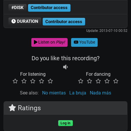
#DISK
Contributor access
DURATION
Contributor access
Update: 2013-07-10 00:52
Listen on
Play!
YouTube
Do you like this recording?
For listening
For dancing
See also:
No mientas
La bruja
Nada más
Ratings
Log in