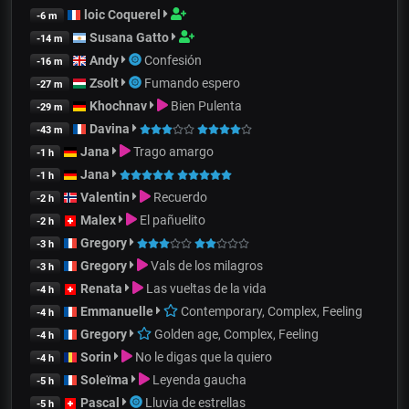
loic Coquerel
-6 m
Susana Gatto
-14 m
Andy
Confesión
-16 m
Zsolt
Fumando espero
-27 m
Khochnav
Bien Pulenta
-29 m
Davina
-43 m
Jana
Trago amargo
-1 h
Jana
-1 h
Valentin
Recuerdo
-2 h
Malex
El pañuelito
-2 h
Gregory
-3 h
Gregory
Vals de los milagros
-3 h
Renata
Las vueltas de la vida
-4 h
Emmanuelle
Contemporary, Complex, Feeling
-4 h
Gregory
Golden age, Complex, Feeling
-4 h
Sorin
No le digas que la quiero
-4 h
Soleïma
Leyenda gaucha
-5 h
Pascal
Lluvia de estrellas
-5 h