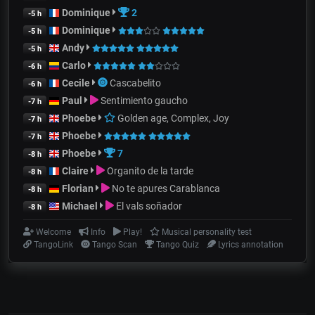
Dominique
2
-5 h
Dominique
-5 h
Andy
-5 h
Carlo
-6 h
Cecile
Cascabelito
-6 h
Paul
Sentimiento gaucho
-7 h
Phoebe
Golden age, Complex, Joy
-7 h
Phoebe
-7 h
Phoebe
7
-8 h
Claire
Organito de la tarde
-8 h
Florian
No te apures Carablanca
-8 h
Michael
El vals soñador
-8 h
Welcome
Info
Play!
Musical personality test
TangoLink
Tango Scan
Tango Quiz
Lyrics annotation