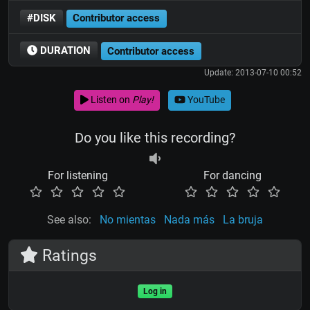
#DISK
Contributor access
DURATION
Contributor access
Update: 2013-07-10 00:52
Listen on
Play!
YouTube
Do you like this recording?
For listening
For dancing
See also:
No mientas
Nada más
La bruja
Ratings
Log in