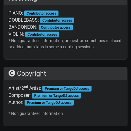
PIANO:
Contributor access
DOUBLEBASS:
Contributor access
BANDONEON:
Contributor access
VIOLIN:
Contributor access
* Non guaranteed information; orchestras sometimes replaced
or added musicians in some recording sessions.
Copyright
nd
Artist/2
Artist:
Premium or TangoDJ access
Composer:
Premium or TangoDJ access
Author:
Premium or TangoDJ access
* Non guaranteed information