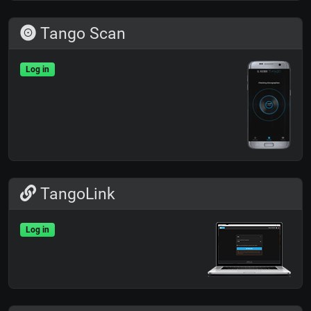
Tango Scan
Log in
TangoLink
Log in