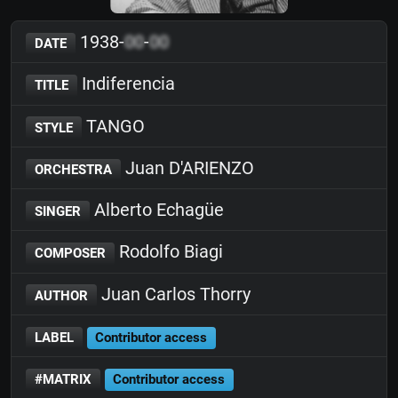
1938-
00
-
00
DATE
Indiferencia
TITLE
TANGO
STYLE
Juan D'ARIENZO
ORCHESTRA
Alberto Echagüe
SINGER
Rodolfo Biagi
COMPOSER
Juan Carlos Thorry
AUTHOR
LABEL
Contributor access
#MATRIX
Contributor access