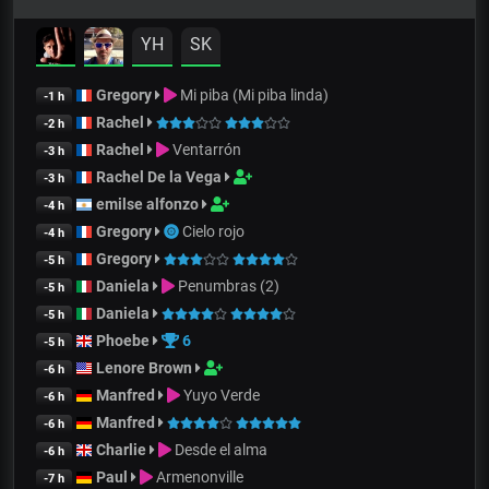
YH
SK
Gregory
Mi piba (Mi piba linda)
-1 h
Rachel
-2 h
Rachel
Ventarrón
-3 h
Rachel De la Vega
-3 h
emilse alfonzo
-4 h
Gregory
Cielo rojo
-4 h
Gregory
-5 h
Daniela
Penumbras (2)
-5 h
Daniela
-5 h
Phoebe
6
-5 h
Lenore Brown
-6 h
Manfred
Yuyo Verde
-6 h
Manfred
-6 h
Charlie
Desde el alma
-6 h
Paul
Armenonville
-7 h