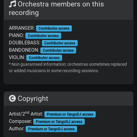
Orchestra members on this
recording
ARRANGER:
Contributor access
PIANO:
Contributor access
DOUBLEBASS:
Contributor access
BANDONEON:
Contributor access
VIOLIN:
Contributor access
* Non guaranteed information; orchestras sometimes replaced
or added musicians in some recording sessions.
Copyright
nd
Artist/2
Artist:
Premium or TangoDJ access
Composer:
Premium or TangoDJ access
Author:
Premium or TangoDJ access