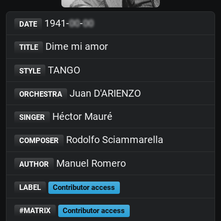
1941-
00
-
00
DATE
Dime mi amor
TITLE
TANGO
STYLE
Juan D'ARIENZO
ORCHESTRA
Héctor Mauré
SINGER
Rodolfo Sciammarella
COMPOSER
Manuel Romero
AUTHOR
LABEL
Contributor access
#MATRIX
Contributor access