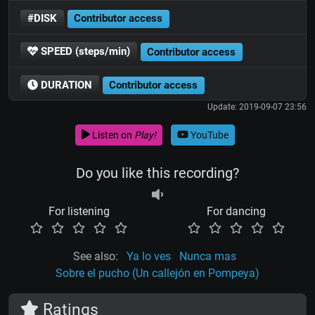
#DISK
Contributor access
SPEED (steps/min)
Contributor access
DURATION
Contributor access
Update: 2019-09-07 23:56
Listen on
Play!
YouTube
Do you like this recording?
For listening
For dancing
See also:
Ya lo ves
Nunca mas
Sobre el pucho (Un callejón en Pompeya)
Ratings