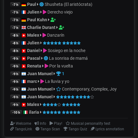
Paul
Shusheta (El aristócrata)
-7 h
Julien
Derecho viejo
-7 h
Paul Kuhn
-7 h
Charlie Durant
-7 h
Malex
Danzarín
-8 h
Julien
-8 h
Daniel
Sosiego en la noche
-8 h
Pascal
La sonrisa de mamá
-9 h
Renata
Por la vuelta
-9 h
Juan Manuel
1
-9 h
marc
La lluvia y yo
-9 h
Juan Manuel
Contemporary, Complex, Joy
-9 h
Juan Manuel
-9 h
Malex
-9 h
ilaria
-10 h
Welcome
Info
Play!
Musical personality test
TangoLink
Tango Scan
Tango Quiz
Lyrics annotation