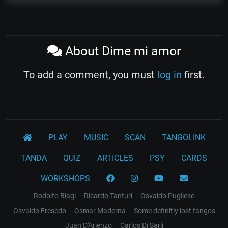
About Dime mi amor
To add a comment, you must
log in
first.
PLAY
MUSIC
SCAN
TANGOLINK
TANDA
QUIZ
ARTICLES
PSY
CARDS
WORKSHOPS
Rodolfo Biagi
Ricardo Tanturi
Osvaldo Pugliese
Osvaldo Fresedo
Osmar Maderna
Some definitly lost tangos
Juan D'Arienzo
Carlos Di Sarli