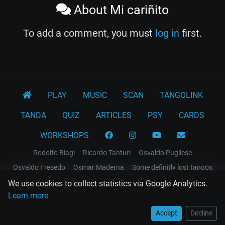
About Mi cariñito
To add a comment, you must
log in
first.
PLAY
MUSIC
SCAN
TANGOLINK
TANDA
QUIZ
ARTICLES
PSY
CARDS
WORKSHOPS
Rodolfo Biagi
Ricardo Tanturi
Osvaldo Pugliese
Osvaldo Fresedo
Osmar Maderna
Some definitly lost tangos
Juan D'Arienzo
Carlos Di Sarli
We use cookies to collect statistics via Google Analytics.
Learn more
Terms and Legal Notices
Accept
Decline
EL RECODO TANGO