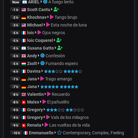
ARIEL
A fuego lento
Now
Scott Cantu
-1 h
Khochnav
Tango brujo
-2 h
Michael
Esta noche de luna
-3 h
loic
Ojos negros
-5 h
loic Coquerel
-5 h
Susana Gatto
-5 h
Andy
Confesión
-5 h
Zsolt
Fumando espero
-5 h
Davina
-6 h
Jana
Trago amargo
-7 h
Jana
-7 h
Valentin
Recuerdo
-8 h
Malex
El pañuelito
-8 h
Gregory
-9 h
Gregory
Vals de los milagros
-9 h
Renata
Las vueltas de la vida
-9 h
Emmanuelle
Contemporary, Complex, Feeling
-10 h