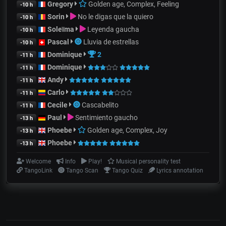
Gregory
Golden age, Complex, Feeling
-10 h
Sorin
No le digas que la quiero
-10 h
Soleïma
Leyenda gaucha
-10 h
Pascal
Lluvia de estrellas
-10 h
Dominique
2
-11 h
Dominique
-11 h
Andy
-11 h
Carlo
-11 h
Cecile
Cascabelito
-11 h
Paul
Sentimiento gaucho
-13 h
Phoebe
Golden age, Complex, Joy
-13 h
Phoebe
-13 h
Welcome
Info
Play!
Musical personality test
TangoLink
Tango Scan
Tango Quiz
Lyrics annotation