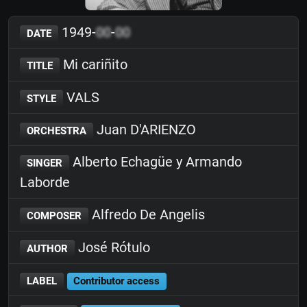
1949-
00
-
00
DATE
Mi cariñito
TITLE
VALS
STYLE
Juan D'ARIENZO
ORCHESTRA
Alberto Echagüe y Armando
SINGER
Laborde
Alfredo De Angelis
COMPOSER
José Rótulo
AUTHOR
LABEL
Contributor access