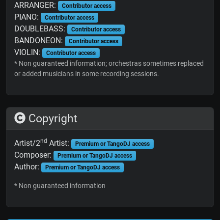
ARRANGER:
Contributor access
PIANO:
Contributor access
DOUBLEBASS:
Contributor access
BANDONEON:
Contributor access
VIOLIN:
Contributor access
* Non guaranteed information; orchestras sometimes replaced
or added musicians in some recording sessions.
Copyright
nd
Artist/2
Artist:
Premium or TangoDJ access
Composer:
Premium or TangoDJ access
Author:
Premium or TangoDJ access
* Non guaranteed information